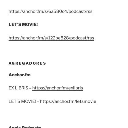
https://anchor.fm/s/6a580c4/podcast/rss
LET’S MOVIE!
https://anchor.fm/s/122be528/podcast/rss
AGREGADORES
Anchor.fm
EX LIBRIS –
https://anchor.fm/exlibris
LET’S MOVIE! –
https://anchor.fm/letsmovie
Apple Podcasts