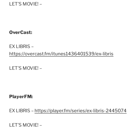
LET’S MOVIE! –
OverCast:
EX LIBRIS –
https://overcast.fm/itunes1436401539/ex-libris
LET’S MOVIE! –
PlayerFM:
EX LIBRIS –
https://player.fm/series/ex-libris-2445074
LET’S MOVIE! –