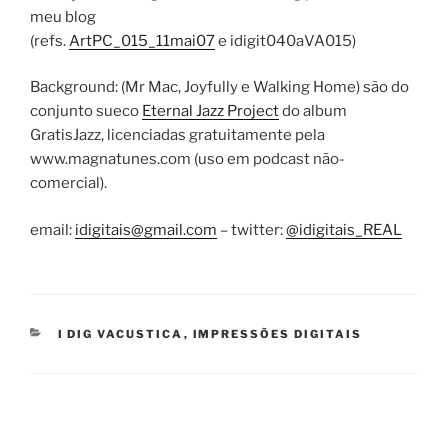
meu blog
(refs.
ArtPC_015_11mai07
e idigit040aVA015)
Background: (Mr Mac, Joyfully e Walking Home) são do
conjunto sueco
Eternal Jazz Project
do album
GratisJazz, licenciadas gratuitamente pela
www.magnatunes.com (uso em podcast não-
comercial).
email:
idigitais@gmail.com
– twitter:
@idigitais_REAL
CATEGORIES
I DIG VACUSTICA
,
IMPRESSÕES DIGITAIS