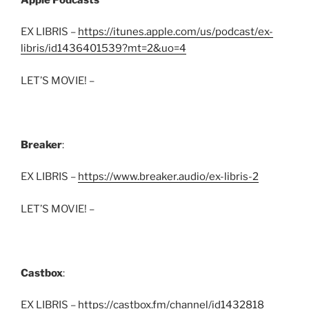
EX LIBRIS –
https://itunes.apple.com/us/podcast/ex-
libris/id1436401539?mt=2&uo=4
LET’S MOVIE! –
Breaker
:
EX LIBRIS –
https://www.breaker.audio/ex-libris-2
LET’S MOVIE! –
Castbox
:
EX LIBRIS –
https://castbox.fm/channel/id1432818