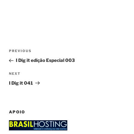
Post
Previous
PREVIOUS
navigation
Post
I Dig it edição Especial 003
Next
NEXT
Post
I Dig it 041
APOIO