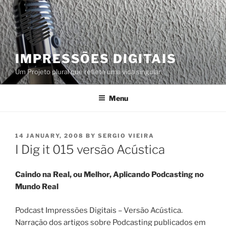
Skip
to
content
IMPRESSÕES DIGITAIS
Um Projeto plural que reflete uma vida singular
Menu
POSTED
14 JANUARY, 2008
BY
SERGIO VIEIRA
ON
I Dig it 015 versão Acústica
Caindo na Real, ou Melhor, Aplicando Podcasting no
Mundo Real
Podcast Impressões Digitais – Versão Acústica.
Narração dos artigos sobre Podcasting publicados em