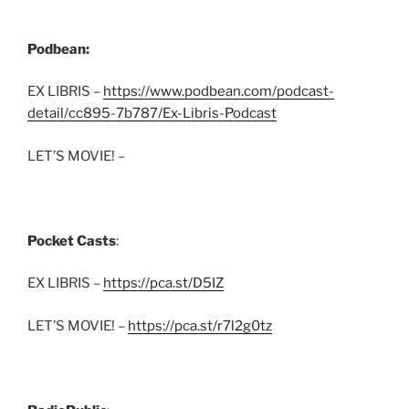
Podbean:
EX LIBRIS –
https://www.podbean.com/podcast-
detail/cc895-7b787/Ex-Libris-Podcast
LET’S MOVIE! –
Pocket Casts
:
EX LIBRIS –
https://pca.st/D5IZ
LET’S MOVIE! –
https://pca.st/r7l2g0tz