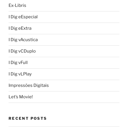
Ex-Libris
I Dig eEspecial
I Dig eExtra
I Dig vAcustica
I Dig vCDuplo
I Dig vFull
I Dig vLPlay
Impressões Digitais
Let’s Movie!
RECENT POSTS