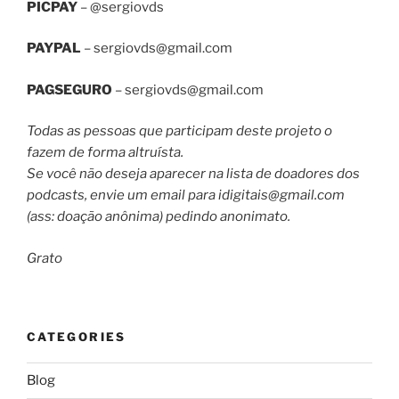
PICPAY
– @sergiovds
PAYPAL
–
sergiovds@gmail.com
PAGSEGURO
–
sergiovds@gmail.com
Todas as pessoas que participam deste projeto o
fazem de forma altruísta.
Se você não deseja aparecer na lista de doadores dos
podcasts, envie um email para
idigitais@gmail.com
(ass: doação anônima) pedindo anonimato.
Grato
CATEGORIES
Blog