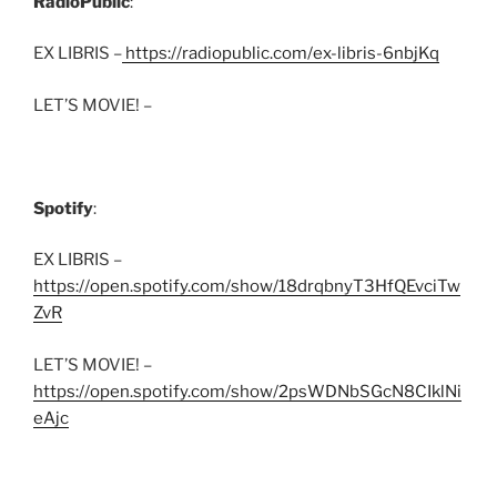
RadioPublic
:
EX LIBRIS –
https://radiopublic.com/ex-libris-6nbjKq
LET’S MOVIE! –
Spotify
:
EX LIBRIS –
https://open.spotify.com/show/18drqbnyT3HfQEvciTw
ZvR
LET’S MOVIE! –
https://open.spotify.com/show/2psWDNbSGcN8CIklNi
eAjc