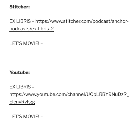
Stitcher:
EX LIBRIS –
https://www.stitcher.com/podcast/anchor-
podcasts/ex-libris-2
LET’S MOVIE! –
Youtube:
EX LIBRIS –
https://www.youtube.com/channel/UCpLRBY9NuDzR_
EIcnyRvFgg
LET’S MOVIE! –