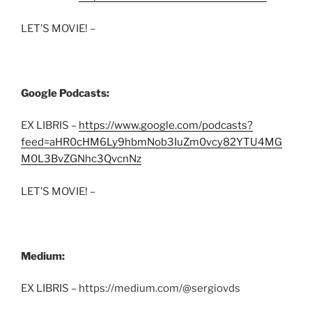
LET’S MOVIE! –
Google Podcasts:
EX LIBRIS –
https://www.google.com/podcasts?
feed=aHR0cHM6Ly9hbmNob3IuZm0vcy82YTU4MG
M0L3BvZGNhc3QvcnNz
LET’S MOVIE! –
Medium:
EX LIBRIS – https://medium.com/@sergiovds