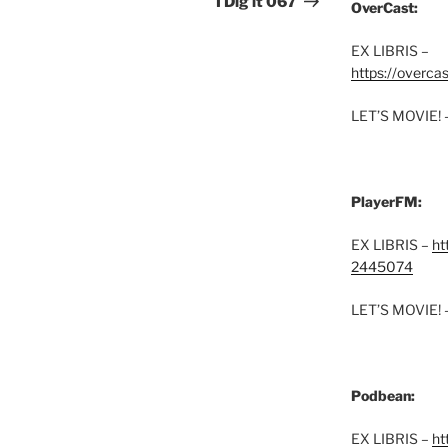
I Dig it 067
OverCast:
EX LIBRIS –
https://overca
LET’S MOVIE! 
PlayerFM:
EX LIBRIS –
ht
2445074
LET’S MOVIE! 
Podbean:
EX LIBRIS –
ht