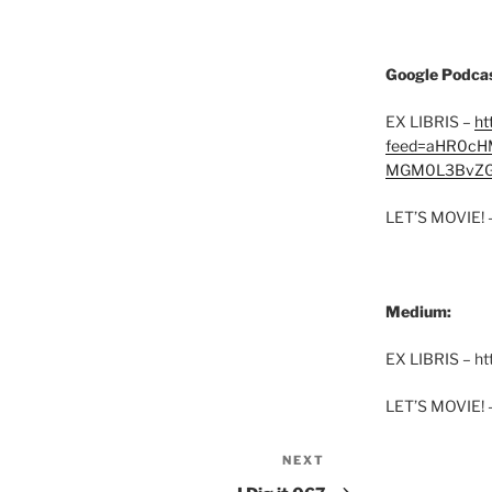
Google Podcas
EX LIBRIS –
ht
feed=aHR0cH
MGM0L3BvZG
LET’S MOVIE! 
Medium:
EX LIBRIS – h
LET’S MOVIE! 
NEXT
Next
Post