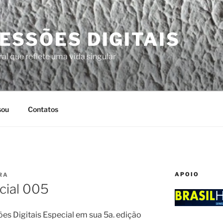
ESSÕES DIGITAIS
al que reflete uma vida singular
sou
Contatos
APOIO
RA
ecial 005
es Digitais Especial em sua 5a. edição