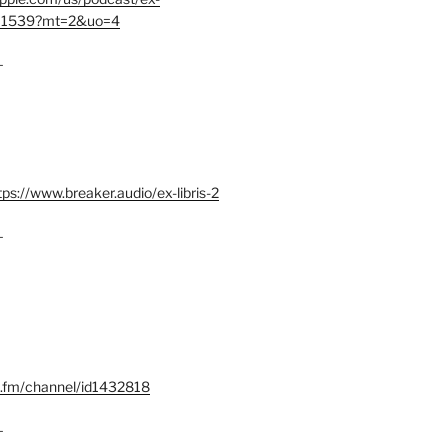
401539?mt=2&uo=4
–
tps://www.breaker.audio/ex-libris-2
–
x.fm/channel/id1432818
–