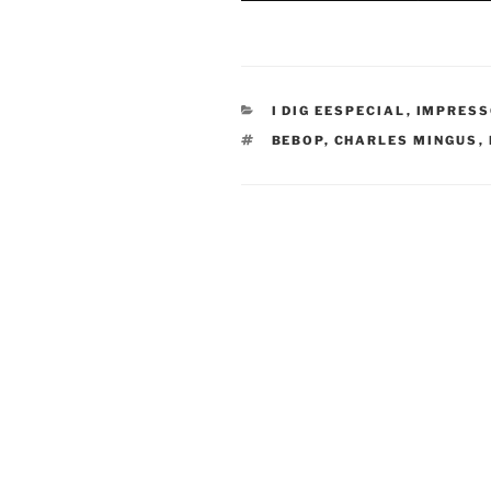
CATEGORIES
I DIG EESPECIAL
,
IMPRESS
TAGS
BEBOP
,
CHARLES MINGUS
,