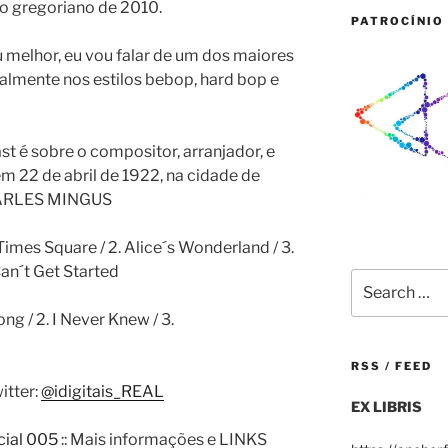
o gregoriano de 2010.
PATROCÍNIO 
u melhor, eu vou falar de um dos maiores
almente nos estilos bebop, hard bop e
t é sobre o compositor, arranjador, e
em 22 de abril de 1922, na cidade de
CHARLES MINGUS
 Times Square / 2. Alice´s Wonderland / 3.
Can´t Get Started
Search
for:
Song / 2. I Never Knew / 3.
RSS / FEED
itter:
@idigitais_REAL
EX LIBRIS
cial 005
:: Mais informações e LINKS