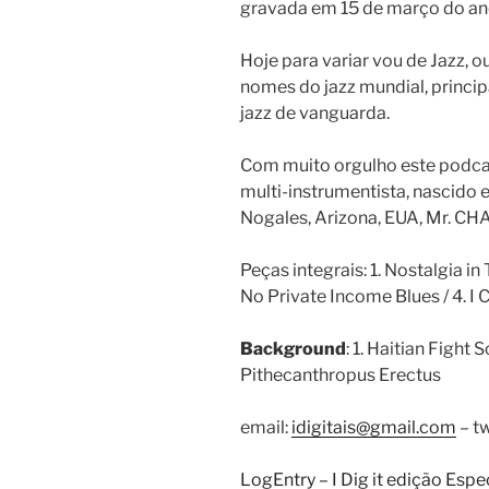
gravada em 15 de março do an
Hoje para variar vou de Jazz, o
nomes do jazz mundial, princip
jazz de vanguarda.
Com muito orgulho este podcas
multi-instrumentista, nascido 
Nogales, Arizona, EUA, Mr. 
Peças integrais: 1. Nostalgia in
No Private Income Blues / 4. I 
Background
: 1. Haitian Fight 
Pithecanthropus Erectus
email:
idigitais@gmail.com
– tw
LogEntry – I Dig it edição Espe