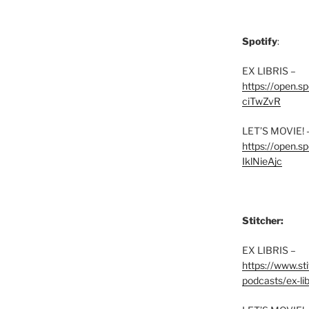
Spotify
:
EX LIBRIS –
https://open.
ciTwZvR
LET’S MOVIE! 
https://open
IklNieAjc
Stitcher:
EX LIBRIS –
https://www.st
podcasts/ex-lib