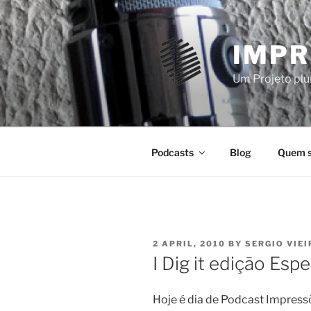
Skip
to
content
IMPR
Um Projeto plur
Podcasts
Blog
Quem 
POSTED
2 APRIL, 2010
BY
SERGIO VIEI
ON
I Dig it edição Esp
Hoje é dia de Podcast Impressõ