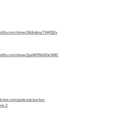
spotify.com/show/18drqbnyT3HfQEv
–
.spotify.com/show/2psWDNbSGcN8C
itcher.com/podcast/anchor-
ris-2