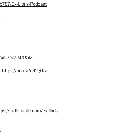
b787/Ex-Libris-Podcast
–
tps://pca.st/D5IZ
–
https://pca.st/r7l2g0tz
ps://radiopublic.com/ex-libris-
–