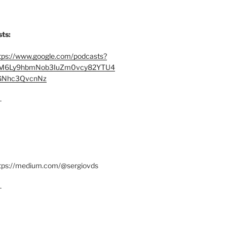
ts:
tps://www.google.com/podcasts?
M6Ly9hbmNob3IuZm0vcy82YTU4
Nhc3QvcnNz
–
ttps://medium.com/@sergiovds
–