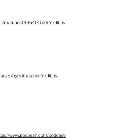
st.fm/itunes1436401539/ex-libris
–
tps://player.fm/series/ex-libris-
–
tps://www.podbean.com/podcast-