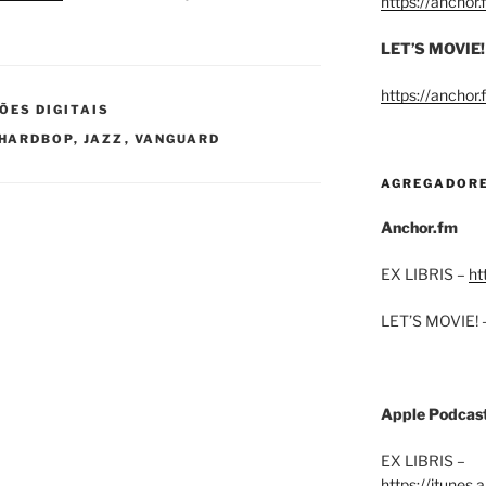
https://anchor
LET’S MOVIE!
https://anchor
ÕES DIGITAIS
HARDBOP
,
JAZZ
,
VANGUARD
AGREGADOR
Anchor.fm
EX LIBRIS –
ht
LET’S MOVIE! 
Apple Podcas
EX LIBRIS –
https://itunes