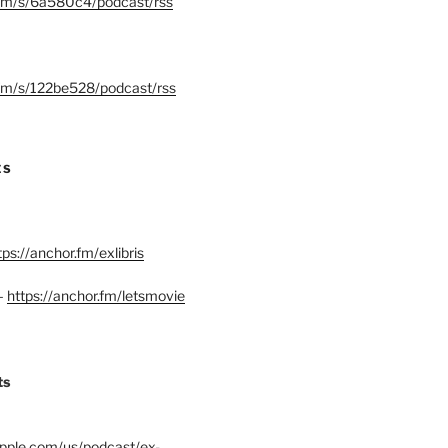
.fm/s/6a580c4/podcast/rss
.fm/s/122be528/podcast/rss
ES
tps://anchor.fm/exlibris
–
https://anchor.fm/letsmovie
ts
.apple.com/us/podcast/ex-