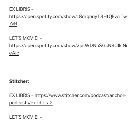
EX LIBRIS –
https://open.spotify.com/show/18drqbnyT3HfQEvciTw
ZvR
LET’S MOVIE! –
https://open.spotify.com/show/2psWDNbSGcN8CIklNi
eAjc
Stitcher:
EX LIBRIS –
https://www.stitcher.com/podcast/anchor-
podcasts/ex-libris-2
LET’S MOVIE! –