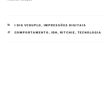
CATEGORIES
I DIG VCDUPLO
,
IMPRESSÕES DIGITAIS
TAGS
COMPORTAMENTO
,
IDH
,
RITCHIE
,
TECNOLOGIA