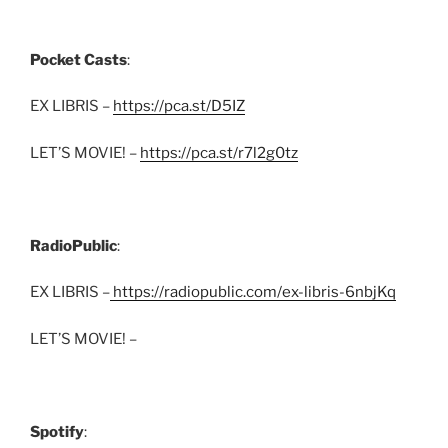
Pocket Casts
:
EX LIBRIS –
https://pca.st/D5IZ
LET’S MOVIE! –
https://pca.st/r7l2g0tz
RadioPublic
:
EX LIBRIS –
https://radiopublic.com/ex-libris-6nbjKq
LET’S MOVIE! –
Spotify
: