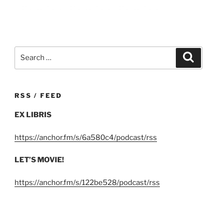
Search
Search
for:
RSS / FEED
EX LIBRIS
https://anchor.fm/s/6a580c4/podcast/rss
LET’S MOVIE!
https://anchor.fm/s/122be528/podcast/rss