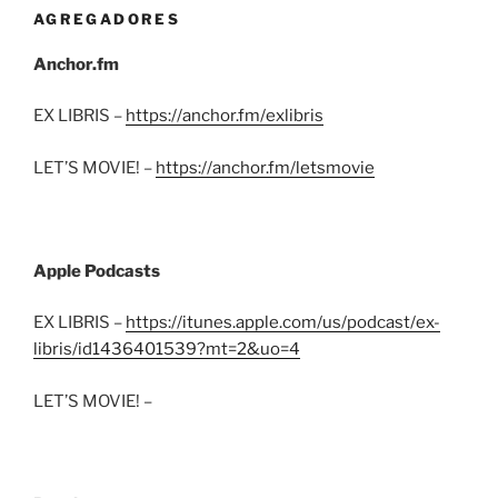
AGREGADORES
Anchor.fm
EX LIBRIS –
https://anchor.fm/exlibris
LET’S MOVIE! –
https://anchor.fm/letsmovie
Apple Podcasts
EX LIBRIS –
https://itunes.apple.com/us/podcast/ex-
libris/id1436401539?mt=2&uo=4
LET’S MOVIE! –