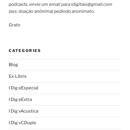
podcasts, envie um email para
idigitais@gmail.com
(ass: doação anônima) pedindo anonimato.
Grato
CATEGORIES
Blog
Ex-Libris
I Dig eEspecial
I Dig eExtra
I Dig vAcustica
I Dig vCDuplo