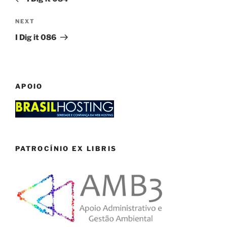
Next
NEXT
Post
I Dig it 086
APOIO
PATROCÍNIO EX LIBRIS