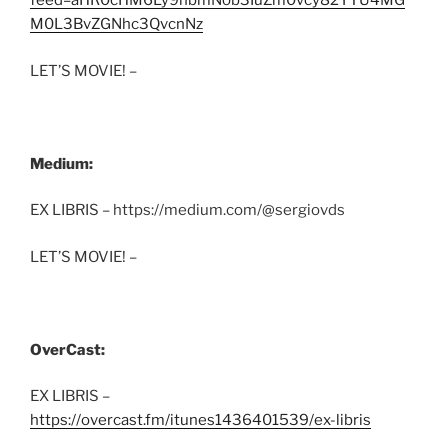
feed=aHR0cHM6Ly9hbmNob3IuZm0vcy82YTU4MG
M0L3BvZGNhc3QvcnNz
LET’S MOVIE! –
Medium:
EX LIBRIS – https://medium.com/@sergiovds
LET’S MOVIE! –
OverCast:
EX LIBRIS –
https://overcast.fm/itunes1436401539/ex-libris