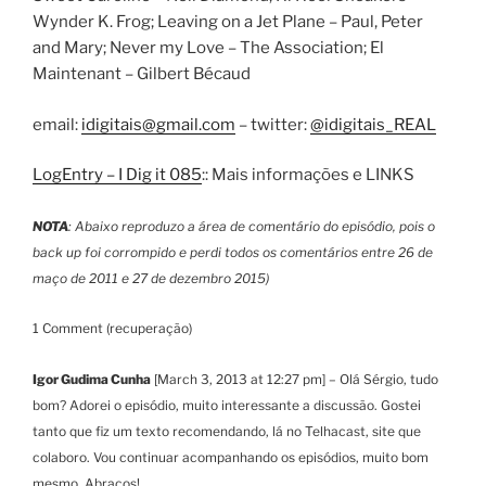
Wynder K. Frog; Leaving on a Jet Plane – Paul, Peter
and Mary; Never my Love – The Association; El
Maintenant – Gilbert Bécaud
email:
idigitais@gmail.com
– twitter:
@idigitais_REAL
LogEntry – I Dig it 085
:: Mais informações e LINKS
NOTA
: Abaixo reproduzo a área de comentário do episódio, pois o
back up foi corrompido e perdi todos os comentários entre 26 de
maço de 2011 e 27 de dezembro 2015)
1 Comment (recuperação)
Igor Gudima Cunha
[March 3, 2013 at 12:27 pm] – Olá Sérgio, tudo
bom? Adorei o episódio, muito interessante a discussão. Gostei
tanto que fiz um texto recomendando, lá no Telhacast, site que
colaboro. Vou continuar acompanhando os episódios, muito bom
mesmo. Abraços!