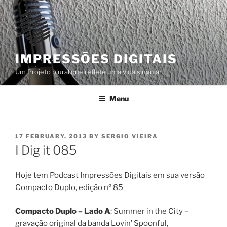
Skip
to
content
IMPRESSÕES DIGITAIS
Um Projeto plural que reflete uma vida singular
Menu
POSTED
17 FEBRUARY, 2013
BY
SERGIO VIEIRA
ON
I Dig it 085
Hoje tem Podcast Impressões Digitais em sua versão
Compacto Duplo, edição nº 85
Compacto Duplo – Lado A
: Summer in the City –
gravação original da banda Lovin’ Spoonful,