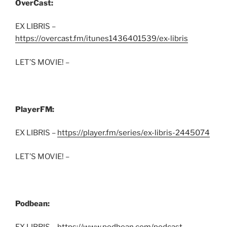
OverCast:
EX LIBRIS –
https://overcast.fm/itunes1436401539/ex-libris
LET’S MOVIE! –
PlayerFM:
EX LIBRIS –
https://player.fm/series/ex-libris-2445074
LET’S MOVIE! –
Podbean: