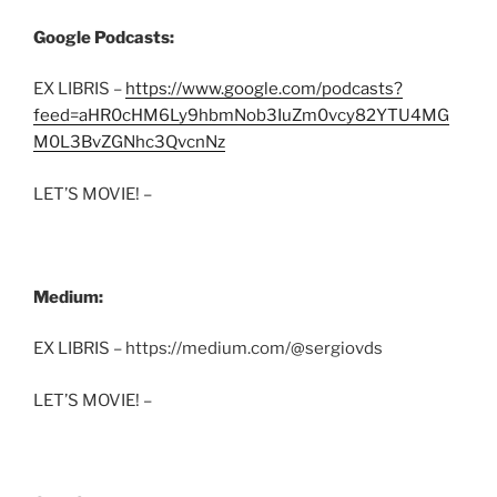
Google Podcasts:
EX LIBRIS –
https://www.google.com/podcasts?
feed=aHR0cHM6Ly9hbmNob3IuZm0vcy82YTU4MG
M0L3BvZGNhc3QvcnNz
LET’S MOVIE! –
Medium:
EX LIBRIS – https://medium.com/@sergiovds
LET’S MOVIE! –