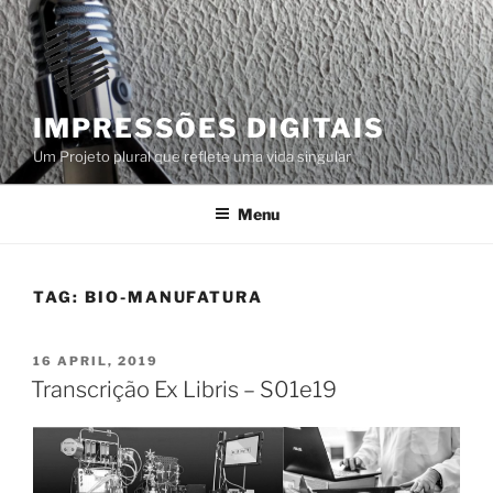
Skip
to
content
IMPRESSÕES DIGITAIS
Um Projeto plural que reflete uma vida singular
Menu
TAG:
BIO-MANUFATURA
POSTED
16 APRIL, 2019
ON
Transcrição Ex Libris – S01e19