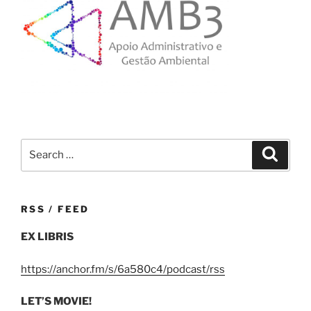
Search
Search
for:
RSS / FEED
EX LIBRIS
https://anchor.fm/s/6a580c4/podcast/rss
LET’S MOVIE!