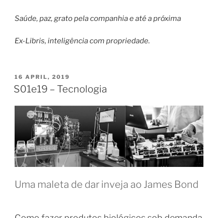
Saúde, paz, grato pela companhia e até a próxima
Ex-Libris, inteligência com propriedade.
POSTED
16 APRIL, 2019
ON
S01e19 – Tecnologia
Uma maleta de dar inveja ao James Bond
Como fazer produtos biológicos sob demanda