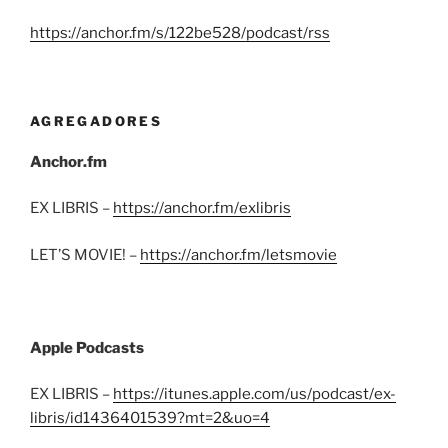
https://anchor.fm/s/122be528/podcast/rss
AGREGADORES
Anchor.fm
EX LIBRIS –
https://anchor.fm/exlibris
LET’S MOVIE! –
https://anchor.fm/letsmovie
Apple Podcasts
EX LIBRIS –
https://itunes.apple.com/us/podcast/ex-
libris/id1436401539?mt=2&uo=4