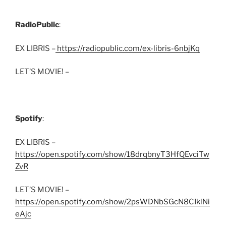
RadioPublic
:
EX LIBRIS –
https://radiopublic.com/ex-libris-6nbjKq
LET’S MOVIE! –
Spotify
:
EX LIBRIS –
https://open.spotify.com/show/18drqbnyT3HfQEvciTw
ZvR
LET’S MOVIE! –
https://open.spotify.com/show/2psWDNbSGcN8CIklNi
eAjc