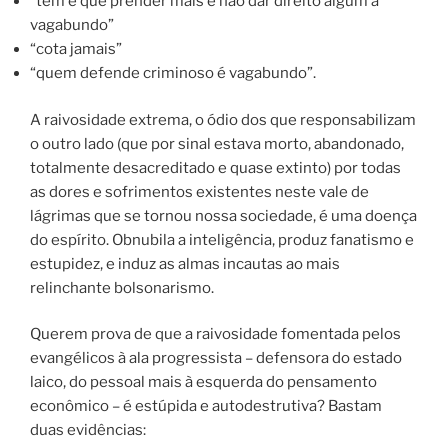
“tem é que prender mais e não dar direito algum a
vagabundo”
“cota jamais”
“quem defende criminoso é vagabundo”.
A raivosidade extrema, o ódio dos que responsabilizam
o outro lado (que por sinal estava morto, abandonado,
totalmente desacreditado e quase extinto) por todas
as dores e sofrimentos existentes neste vale de
lágrimas que se tornou nossa sociedade, é uma doença
do espírito.
Obnubila a inteligência, produz fanatismo e
estupidez, e induz as almas incautas ao mais
relinchante bolsonarismo.
Querem prova de que a raivosidade fomentada pelos
evangélicos à ala progressista – defensora do estado
laico, do pessoal mais à esquerda do pensamento
econômico – é estúpida e autodestrutiva? Bastam
duas evidências: