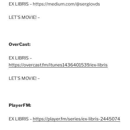
EX LIBRIS – https://medium.com/@sergiovds
LET’S MOVIE! –
OverCast:
EX LIBRIS –
https://overcast.fm/itunes1436401539/ex-libris
LET’S MOVIE! –
PlayerFM:
EX LIBRIS –
https://player.fm/series/ex-libris-2445074