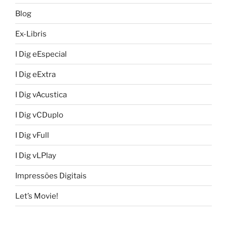
Blog
Ex-Libris
I Dig eEspecial
I Dig eExtra
I Dig vAcustica
I Dig vCDuplo
I Dig vFull
I Dig vLPlay
Impressões Digitais
Let’s Movie!