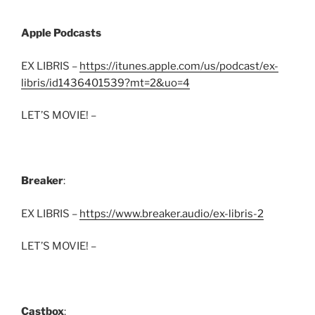
Apple Podcasts
EX LIBRIS –
https://itunes.apple.com/us/podcast/ex-
libris/id1436401539?mt=2&uo=4
LET’S MOVIE! –
Breaker
:
EX LIBRIS –
https://www.breaker.audio/ex-libris-2
LET’S MOVIE! –
Castbox
: