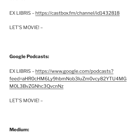
EX LIBRIS –
https://castbox.fm/channel/id1432818
LET’S MOVIE! –
Google Podcasts:
EX LIBRIS –
https://www.google.com/podcasts?
feed=aHR0cHM6Ly9hbmNob3IuZm0vcy82YTU4MG
M0L3BvZGNhc3QvcnNz
LET’S MOVIE! –
Medium: