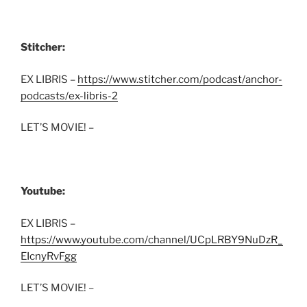
Stitcher:
EX LIBRIS –
https://www.stitcher.com/podcast/anchor-
podcasts/ex-libris-2
LET’S MOVIE! –
Youtube:
EX LIBRIS –
https://www.youtube.com/channel/UCpLRBY9NuDzR_
EIcnyRvFgg
LET’S MOVIE! –