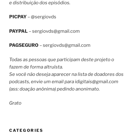
e distribuição dos episódios.
PICPAY
– @sergiovds
PAYPAL
–
sergiovds@gmail.com
PAGSEGURO
–
sergiovds@gmail.com
Todas as pessoas que participam deste projeto o
fazem de forma altruísta.
Se você não deseja aparecer na lista de doadores dos
podcasts, envie um email para
idigitais@gmail.com
(ass: doação anônima) pedindo anonimato.
Grato
CATEGORIES