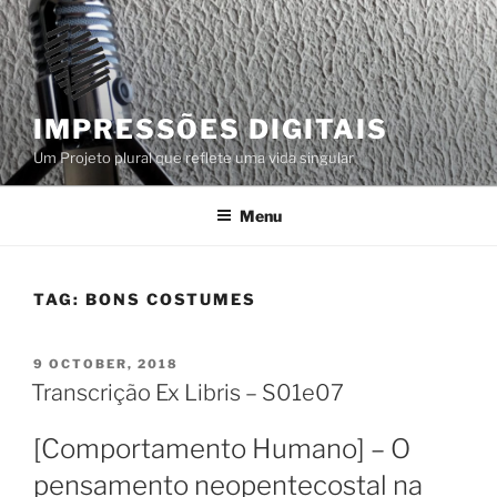
Skip
to
content
IMPRESSÕES DIGITAIS
Um Projeto plural que reflete uma vida singular
Menu
TAG:
BONS COSTUMES
POSTED
9 OCTOBER, 2018
ON
Transcrição Ex Libris – S01e07
[Comportamento Humano] – O
pensamento neopentecostal na