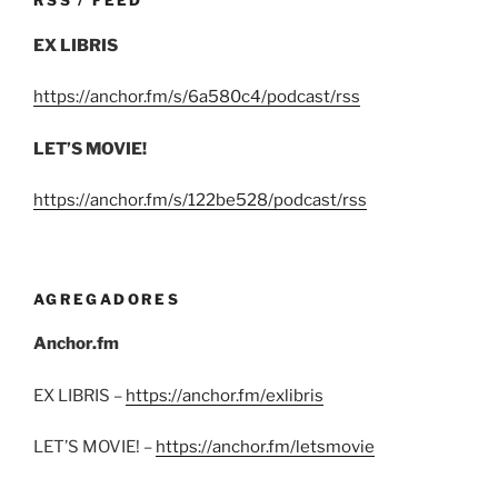
RSS / FEED
EX LIBRIS
https://anchor.fm/s/6a580c4/podcast/rss
LET’S MOVIE!
https://anchor.fm/s/122be528/podcast/rss
AGREGADORES
Anchor.fm
EX LIBRIS –
https://anchor.fm/exlibris
LET’S MOVIE! –
https://anchor.fm/letsmovie