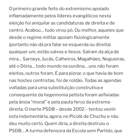
O primeiro grande feito do extremismo apoiado
inflamadamente pelos líderes evangélicos nesta
eleição foi aniquilar as candidaturas de direita e de
centro. Acabou… tudo virou pó. Ou melhor, aqueles que
desde o regime militar apoiam fisiologicamente
(portanto não dá pra falar se esquerda ou direita)
qualquer um, estão salvos e ilesos. Saíram da alça de
mira… Sarneys, Jucás, Calheiros, Magalhães, Nogueiras,
até o Dória… todo mundo na surdina… uns não foram
eleitos, outros foram. E para piorar, o que havia de bom
nas hostes centristas, foi de roldão.
Todas as agendas
voltadas para uma substituição construtiva e
consequente da hegemonia petista foram asfixiadas
pela ânsia “moral” e pela pauta feroz da extrema-
direita. O inerte PSDB – desde 2002 – tentou vestir
esta indumentária, agora, no Picolé de Chuchu e não
deu muito certo. Quem diria, a direita destruiu o
PSDB… A turma defensora da Escola sem Partido, que