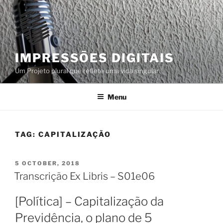
Skip
to
content
IMPRESSÕES DIGITAIS
Um Projeto plural que reflete uma vida singular
Menu
TAG:
CAPITALIZAÇÃO
POSTED
5 OCTOBER, 2018
ON
Transcrição Ex Libris – S01e06
[Política] – Capitalização da
Previdência, o plano de 5