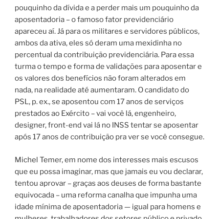
pouquinho da dívida e a perder mais um pouquinho da
aposentadoria – o famoso fator previdenciário
apareceu aí. Já para os militares e servidores públicos,
ambos da ativa, eles só deram uma mexidinha no
percentual da contribuição previdenciária. Para essa
turma o tempo e forma de validações para aposentar e
os valores dos benefícios não foram alterados em
nada, na realidade até aumentaram. O candidato do
PSL, p. ex., se aposentou com 17 anos de serviços
prestados ao Exército – vai você lá, engenheiro,
designer, front-end vai lá no INSS tentar se aposentar
após 17 anos de contribuição pra ver se você consegue.
Michel Temer, em nome dos interesses mais escusos
que eu possa imaginar, mas que jamais eu vou declarar,
tentou aprovar – graças aos deuses de forma bastante
equivocada – uma reforma canalha que impunha uma
idade mínima de aposentadoria — igual para homens e
mulheres, trabalhadores dos setores público e privado,