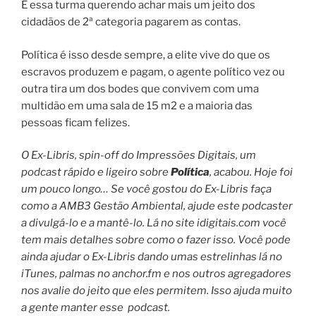
E essa turma querendo achar mais um jeito dos
cidadãos de 2ª categoria pagarem as contas.
Política é isso desde sempre, a elite vive do que os
escravos produzem e pagam, o agente político vez ou
outra tira um dos bodes que convivem com uma
multidão em uma sala de 15 m2 e a maioria das
pessoas ficam felizes.
O Ex-Libris, spin-off do Impressões Digitais, um
podcast rápido e ligeiro sobre
Política
, acabou. Hoje foi
um pouco longo… Se você gostou do Ex-Libris faça
como a AMB3 Gestão Ambiental, ajude este podcaster
a divulgá-lo e a mantê-lo. Lá no site idigitais.com você
tem mais detalhes sobre como o fazer isso. Você pode
ainda ajudar o Ex-Libris dando umas estrelinhas lá no
iTunes, palmas no anchor.fm e nos outros agregadores
nos avalie do jeito que eles permitem. Isso ajuda muito
a gente manter esse
podcast.