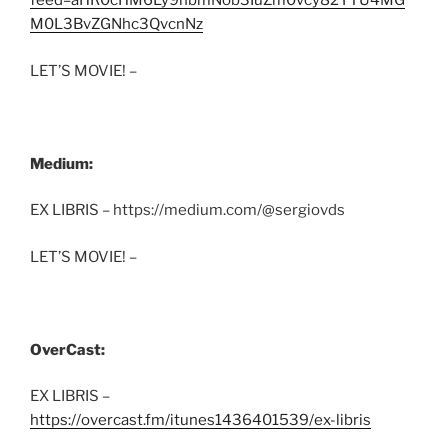
feed=aHR0cHM6Ly9hbmNob3IuZm0vcy82YTU4MG
M0L3BvZGNhc3QvcnNz
LET’S MOVIE! –
Medium:
EX LIBRIS – https://medium.com/@sergiovds
LET’S MOVIE! –
OverCast:
EX LIBRIS –
https://overcast.fm/itunes1436401539/ex-libris