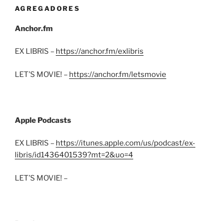
AGREGADORES
Anchor.fm
EX LIBRIS –
https://anchor.fm/exlibris
LET’S MOVIE! –
https://anchor.fm/letsmovie
Apple Podcasts
EX LIBRIS –
https://itunes.apple.com/us/podcast/ex-
libris/id1436401539?mt=2&uo=4
LET’S MOVIE! –