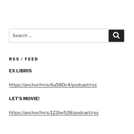
Search
Search
for:
RSS / FEED
EX LIBRIS
https://anchor.fm/s/6a580c4/podcast/rss
LET’S MOVIE!
https://anchor.fm/s/122be528/podcast/rss