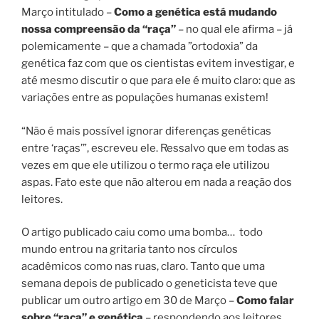
Março intitulado –
Como a genética está mudando
nossa compreensão da “raça”
– no qual ele afirma – já
polemicamente – que a chamada ”ortodoxia” da
genética faz com que os cientistas evitem investigar, e
até mesmo discutir o que para ele é muito claro: que as
variações entre as populações humanas existem!
“Não é mais possível ignorar diferenças genéticas
entre ‘raças’”, escreveu ele. Ressalvo que em todas as
vezes em que ele utilizou o termo raça ele utilizou
aspas. Fato este que não alterou em nada a reação dos
leitores.
O artigo publicado caiu como uma bomba…
todo
mundo entrou na gritaria tanto nos círculos
acadêmicos como nas ruas, claro. Tanto que uma
semana depois de publicado o geneticista teve que
publicar um outro artigo em 30 de Março –
Como falar
sobre “raça” e genética
– respondendo aos leitores…