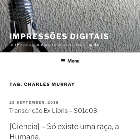
Skip
to
content
IMPRESSÕES DIGITAIS
Um Projeto plural que reflete uma vida singular
Menu
TAG:
CHARLES MURRAY
POSTED
25 SEPTEMBER, 2018
ON
Transcrição Ex Libris – S01e03
[Ciência] – Só existe uma raça, a
Humana.