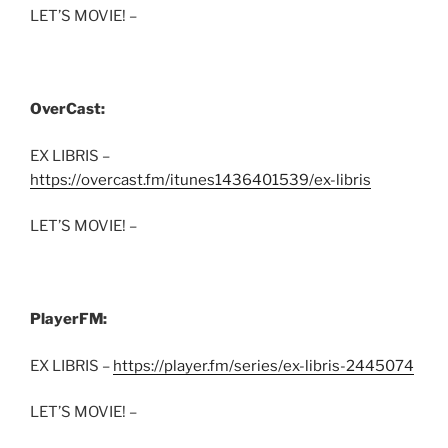
LET’S MOVIE! –
OverCast:
EX LIBRIS –
https://overcast.fm/itunes1436401539/ex-libris
LET’S MOVIE! –
PlayerFM:
EX LIBRIS –
https://player.fm/series/ex-libris-2445074
LET’S MOVIE! –