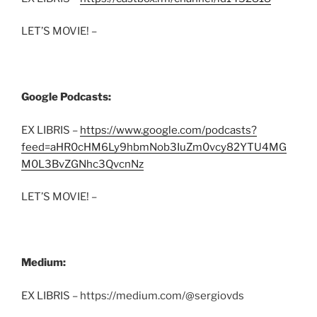
LET’S MOVIE! –
Google Podcasts:
EX LIBRIS –
https://www.google.com/podcasts?
feed=aHR0cHM6Ly9hbmNob3IuZm0vcy82YTU4MG
M0L3BvZGNhc3QvcnNz
LET’S MOVIE! –
Medium:
EX LIBRIS – https://medium.com/@sergiovds