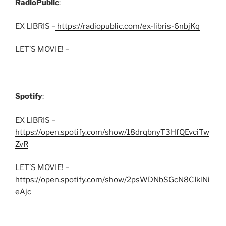
RadioPublic
:
EX LIBRIS –
https://radiopublic.com/ex-libris-6nbjKq
LET’S MOVIE! –
Spotify
:
EX LIBRIS –
https://open.spotify.com/show/18drqbnyT3HfQEvciTw
ZvR
LET’S MOVIE! –
https://open.spotify.com/show/2psWDNbSGcN8CIklNi
eAjc