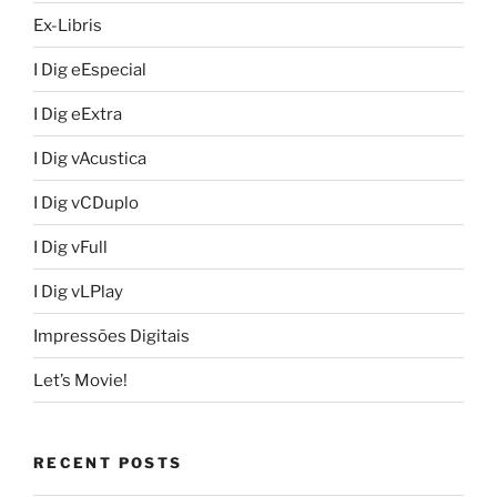
Ex-Libris
I Dig eEspecial
I Dig eExtra
I Dig vAcustica
I Dig vCDuplo
I Dig vFull
I Dig vLPlay
Impressões Digitais
Let’s Movie!
RECENT POSTS