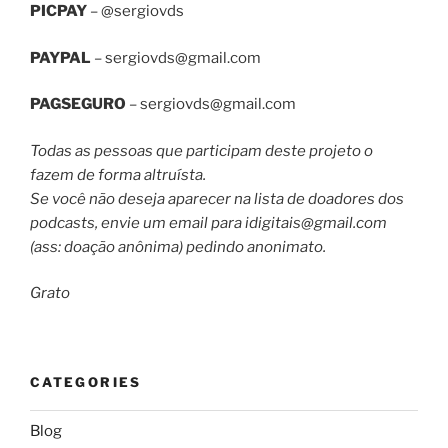
PICPAY
– @sergiovds
PAYPAL
–
sergiovds@gmail.com
PAGSEGURO
–
sergiovds@gmail.com
Todas as pessoas que participam deste projeto o
fazem de forma altruísta.
Se você não deseja aparecer na lista de doadores dos
podcasts, envie um email para
idigitais@gmail.com
(ass: doação anônima) pedindo anonimato.
Grato
CATEGORIES
Blog