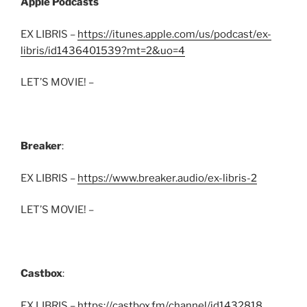
Apple Podcasts
EX LIBRIS –
https://itunes.apple.com/us/podcast/ex-
libris/id1436401539?mt=2&uo=4
LET’S MOVIE! –
Breaker
:
EX LIBRIS –
https://www.breaker.audio/ex-libris-2
LET’S MOVIE! –
Castbox
:
EX LIBRIS –
https://castbox.fm/channel/id1432818