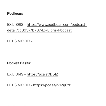
Podbean:
EX LIBRIS –
https://www.podbean.com/podcast-
detail/cc895-7b787/Ex-Libris-Podcast
LET’S MOVIE! –
Pocket Casts
:
EX LIBRIS –
https://pca.st/D5IZ
LET’S MOVIE! –
https://pca.st/r7l2g0tz