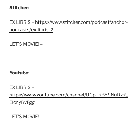
Stitcher:
EX LIBRIS –
https://www.stitcher.com/podcast/anchor-
podcasts/ex-libris-2
LET’S MOVIE! –
Youtube:
EX LIBRIS –
https://www.youtube.com/channel/UCpLRBY9NuDzR_
EIcnyRvFgg
LET’S MOVIE! –