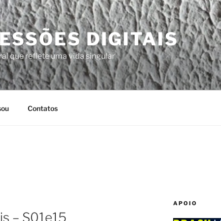
ESSÕES DIGITAIS
al que reflete uma vida singular
sou
Contatos
APOIO
ris – S01e15