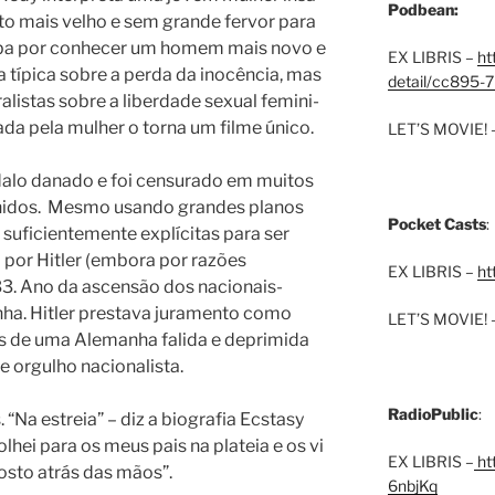
Podbean:
ei­to mais velho e sem gran­de fervor para
a­ba por conhe­cer um homem mais novo e
EX LIBRIS –
ht
ia típi­ca sobre a per­da da ino­cên­cia, mas
detail/cc895-7
­lis­tas sobre a liber­da­de sexu­al femi­ni­
ta­da pela mulher o torna um fil­me úni­co.
LET’S MOVIE! 
­lo danado e foi cen­su­ra­do em mui­tos
nidos.
Mesmo usando gran­des pla­nos
Pocket Casts
:
ufi­ci­en­te­men­te explí­ci­tas para ser
por Hitler (embora por razões
EX LIBRIS –
ht
33. Ano da ascen­são dos nacionais-
a. Hitler pres­tava jura­men­to como
LET’S MOVIE! 
uas de uma Alemanha fali­da e depri­mi­da
rgu­lho naci­o­na­lis­ta.
RadioPublic
:
“Na estreia” – diz a biografia Ecstasy
lhei para os meus pais na pla­teia e os vi
EX LIBRIS –
htt
os­to atrás das mãos”.
6nbjKq