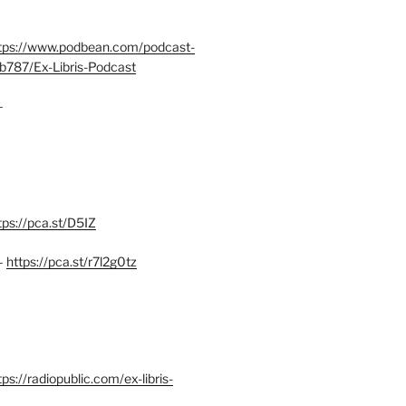
tps://www.podbean.com/podcast-
b787/Ex-Libris-Podcast
–
tps://pca.st/D5IZ
–
https://pca.st/r7l2g0tz
ps://radiopublic.com/ex-libris-