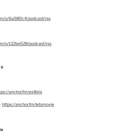
.fm/s/6a580c4/podcast/rss
.fm/s/122be528/podcast/rss
ES
tps://anchor.fm/exlibris
–
https://anchor.fm/letsmovie
ts