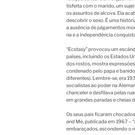
tis­fei­ta com o mari­do, um suj
os assun­tos de alcova. Ela ac
des­co­brir o sexo. É uma his­tó­r
a ausên­cia de jul­ga­men­tos mora
na e a inde­pen­dên­cia con­quis­
“Ecstasy” pro­vo­cou um escân­da
paí­ses, incluin­do os Estados U
dos ros­tos, mos­tra expres­sões s
condenado pelo papa e banido 
diferentes). Lembre-se, era 19
socialistas ao poder na Alemanh
chan­ce­ler e des­fi­lava pelas r
em grandes para­das e chei­as de o
Os seus pais ficaram chocados. 
and Me, publi­ca­da em 1967 – “o
emba­ra­ça­dos, escon­den­do o r