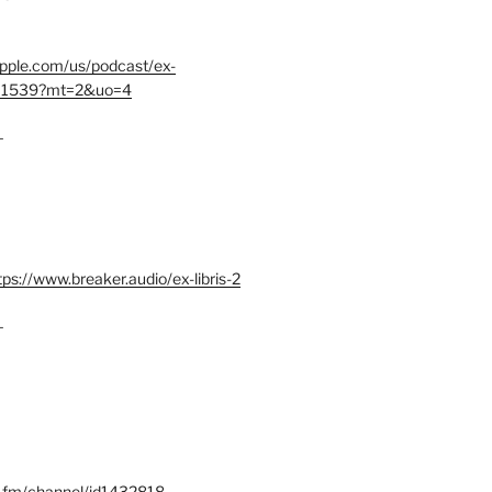
.apple.com/us/podcast/ex-
401539?mt=2&uo=4
–
tps://www.breaker.audio/ex-libris-2
–
x.fm/channel/id1432818