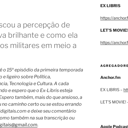
EX LIBRIS
https://anchor
scou a percepção de
LET’S MOVIE!
a brilhante e como ela
https://anchor
os militares em meio a
AGREGADOR
e é o 15º episódio da primeira temporada
e ligeiro sobre Política,
Anchor.fm
a, Tecnologia e Cultura. A cada
EX LIBRIS –
ht
do e espero que o Ex-Libris esteja
Espero também, mais do que ansioso, a
LET’S MOVIE! 
u no caminho certo ou se estou errando
 idigitais.com e deixe seu comentário
 como também na sua transcrição ou
igitais@gmail.com
.
Apple Podcas