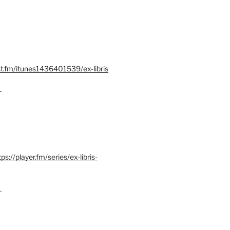
st.fm/itunes1436401539/ex-libris
–
tps://player.fm/series/ex-libris-
–