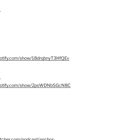
–
spotify.com/show/18drqbnyT3HfQEv
–
.spotify.com/show/2psWDNbSGcN8C
itcher.com/podcast/anchor-