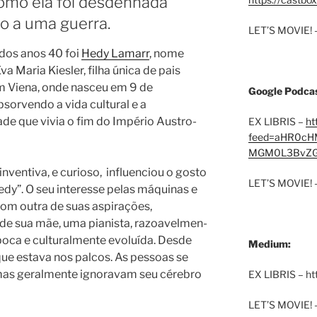
como ela foi desdenhada
io a uma guerra.
LET’S MOVIE! 
dos anos 40 foi
Hedy Lamarr
, nome
a Maria Kiesler, filha única de pais
em Viena, onde nasceu em 9 de
Google Podcas
sorvendo a vida cultural e a
de que vivia o fim do Império Austro-
EX LIBRIS –
ht
feed=aHR0cH
MGM0L3BvZG
inventiva, e curioso,
influenciou o gosto
LET’S MOVIE! 
dy”. O seu interesse pelas máquinas e
com outra de suas aspirações,
e sua mãe, uma pia­nis­ta, razo­a­vel­men­
­ca e cul­tu­ral­men­te evo­luí­da. Desde
Medium:
ue estava nos palcos. As pessoas se
as geralmente ignoravam seu cérebro
EX LIBRIS – h
LET’S MOVIE! 