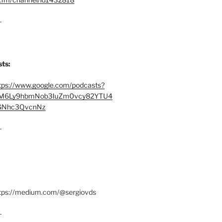
–
ts:
tps://www.google.com/podcasts?
M6Ly9hbmNob3IuZm0vcy82YTU4
Nhc3QvcnNz
–
ttps://medium.com/@sergiovds
–