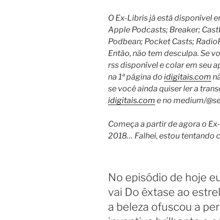
O Ex-Libris já está disponível
Apple Podcasts; Breaker; Cast
Podbean; Pocket Casts; RadioPu
Então, não tem desculpa. Se voc
rss disponível e colar em seu a
na 1ª página do
idigitais.com
nã
se você ainda quiser ler a trans
idigitais.com
e no medium/@se
Começa a partir de agora o Ex-
2018… Falhei, estou tentando 
No episódio de hoje eu
vai Do êxtase ao estre
a beleza ofuscou a p