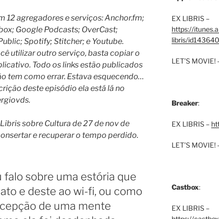
 em 12 agregadores e serviços: Anchor.fm;
EX LIBRIS –
box; Google Podcasts; OverCast;
https://itunes
libris/id1436
blic; Spotify; Stitcher; e Youtube.
ê utilizar outro serviço, basta copiar o
LET’S MOVIE! 
plicativo. Todo os links estão publicados
o tem como errar.
Estava esquecendo…
crição deste episódio ela está lá no
rgiovds.
Breaker
:
Libris sobre Cultura de 27 de nov de
EX LIBRIS –
ht
consertar e recuperar o tempo perdido.
LET’S MOVIE! 
 falo sobre uma estória que
Castbox
:
lato e deste ao wi-fi, ou como
ercepção de uma mente
EX LIBRIS –
https://castbo