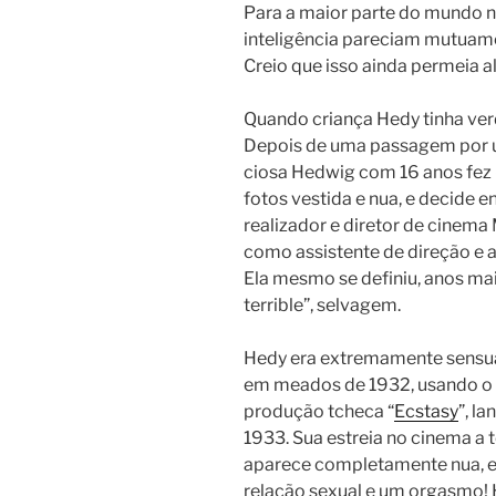
Para a maior parte do mundo no
inteligência pareciam mutuame
Creio que isso ainda permeia 
Quando criança Hedy tinha verd
Depois de uma pas­sa­gem por u
ci­o­sa Hedwig com 16 anos fez
fotos vestida e nua, e decide e
rea­li­za­dor e diretor de cine
como assis­ten­te de dire­ção e a
Ela mesmo se definiu, anos mai
terrible”, selvagem.
Hedy era extremamente sensua
em meados de 1932, usando o n
produção tcheca “
Ecstasy
”, l
1933.
Sua estreia no cinema a 
aparece completamente nua, e 
relação sexual e um orgasmo! 