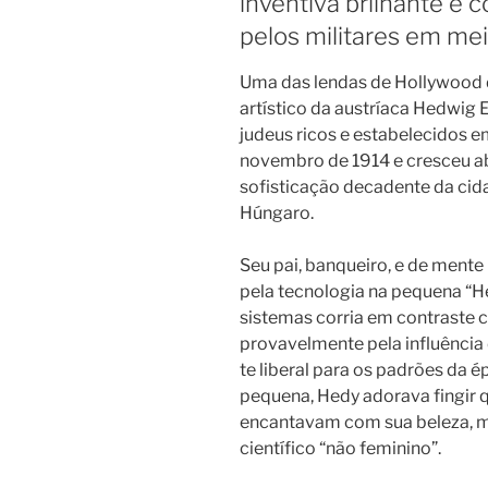
inventiva brilhante e 
pelos militares em me
Uma das lendas de Hollywood 
artístico da austríaca Hedwig Ev
judeus ricos e estabelecidos 
novembro de 1914 e cresceu ab
sofisticação decadente da cida
Húngaro.
Seu pai, banqueiro, e de mente 
pela tecnologia na pequena “He
sistemas corria em contraste 
provavelmente pela influência d
te libe­ral para os padrões da épo
pequena, Hedy adorava fingir q
encantavam com sua beleza, m
científico “não feminino”.