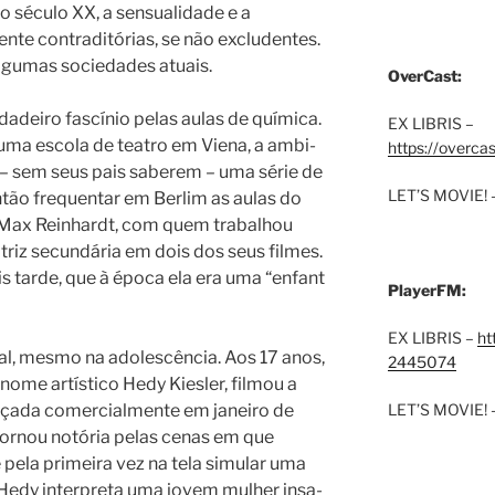
 século XX, a sensualidade e a
nte contraditórias, se não excludentes.
algumas sociedades atuais.
OverCast:
adeiro fascínio pelas aulas de química.
EX LIBRIS –
ma esco­la de tea­tro em Viena, a ambi­
https://overca
 – sem seus pais saberem – uma série de
LET’S MOVIE! 
ntão fre­quen­tar em Berlim as aulas do
ma Max Reinhardt, com quem tra­ba­lhou
triz secun­dá­ria em dois dos seus fil­mes.
s tarde, que à época ela era uma “enfant
PlayerFM:
EX LIBRIS –
ht
l, mesmo na adolescência. Aos 17 anos,
2445074
ome artístico Hedy Kiesler, filmou a
ançada comercialmente em janeiro de
LET’S MOVIE! 
tornou notória pelas cenas em que
pela primeira vez na tela simular uma
Hedy interpreta uma jovem mulher insa­