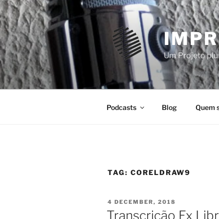
Skip
to
content
IMPR
Um Projeto plur
Podcasts
Blog
Quem 
TAG:
CORELDRAW9
POSTED
4 DECEMBER, 2018
ON
Transcrição Ex Lib