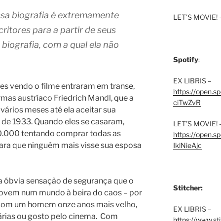
ssa biografia é extremamente
LET’S MOVIE! 
ritores para a partir de seus
iografia, com a qual ela não
Spotify
:
EX LIBRIS –
s vendo o filme entraram em transe,
https://open.
mas austríaco Friedrich Mandl, que a
ciTwZvR
vários meses até ela aceitar sua
 de 1933. Quando eles se casaram,
LET’S MOVIE! 
0.000 tentando comprar todas as
https://open
para que ninguém mais visse sua esposa
IklNieAjc
óbvia sen­sa­ção de segu­ran­ça que o
Stitcher:
 jovem num mun­do à bei­ra do caos – por
r com um homem onze anos mais velho,
EX LIBRIS –
á­ri­as ou gos­to pelo cine­ma.
Com
https://www.st