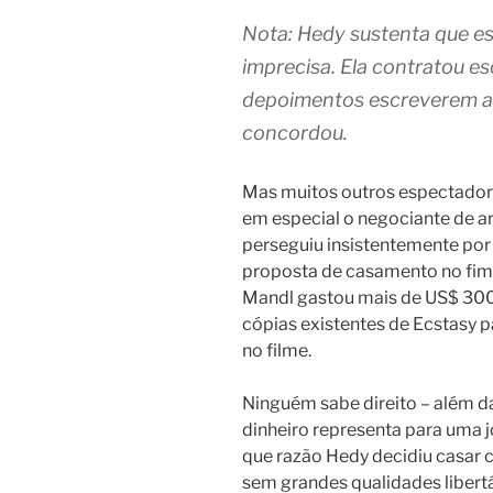
Nota: Hedy sustenta que e
imprecisa. Ela contratou esc
depoimentos escreverem a b
concordou.
Mas muitos outros espectadore
em especial o negociante de ar
perseguiu insistentemente por 
proposta de casamento no fim
Mandl gastou mais de US$ 30
cópias existentes de Ecstasy 
no filme.
Ninguém sabe direito – além da 
dinhei­ro repre­sen­ta para uma
que razão Hedy deci­diu casa
sem gran­des qua­li­da­des liber­t