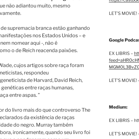
que não adiantou muito, mesmo
ovamente.
LET’S MOVIE! 
 de supremacia branca estão ganhando
anifestações nos Estados Unidos – e
Google Podcas
 nem nomear aqui -, não é
omo o de Reich reacenda paixões.
EX LIBRIS –
ht
feed=aHR0cH
 Wade, cujos artigos sobre raça foram
MGM0L3BvZG
neticistas, respondeu
geneticista de Harvard, David Reich,
LET’S MOVIE! 
 genéticas entre raças humanas,
aça entre aspas. ”
Medium:
or do livro mais do que controverso The
declarados da existência de raças
EX LIBRIS – h
idade do negro.
Murray também
bora, ironicamente, quando seu livro foi
LET’S MOVIE! 