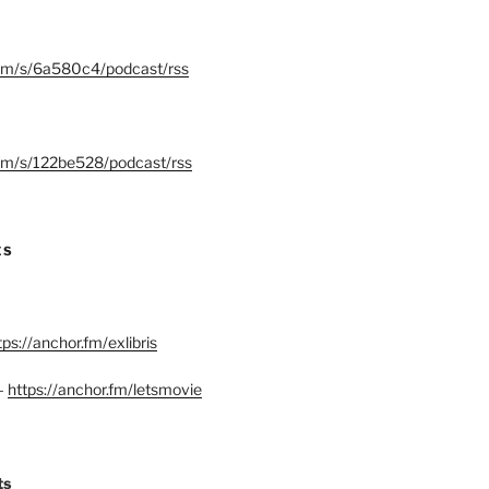
.fm/s/6a580c4/podcast/rss
.fm/s/122be528/podcast/rss
ES
tps://anchor.fm/exlibris
–
https://anchor.fm/letsmovie
ts