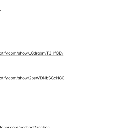
–
spotify.com/show/18drqbnyT3HfQEv
–
.spotify.com/show/2psWDNbSGcN8C
itcher.com/podcast/anchor-