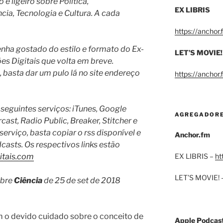
e ligeiro sobre Política,
EX LIBRIS
a, Tecnologia e Cultura. A cada
https://anchor
enha gostado do estilo e formato do Ex-
LET’S MOVIE!
es Digitais que volta em breve.
basta dar um pulo lá no site endereço
https://anchor
 seguintes serviços: iTunes, Google
AGREGADOR
cast, Radio Public, Breaker, Stitcher e
 serviço, basta copiar o rss disponível e
Anchor.fm
dcasts.
Os respectivos links estão
gitais.com
EX LIBRIS –
ht
LET’S MOVIE! 
obre
Ciência
de 25 de set de 2018
 o devido cuidado sobre o conceito de
Apple Podcas