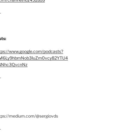
–
ts:
tps://www.google.com/podcasts?
M6Ly9hbmNob3IuZm0vcy82YTU4
Nhc3QvcnNz
–
ttps://medium.com/@sergiovds
–