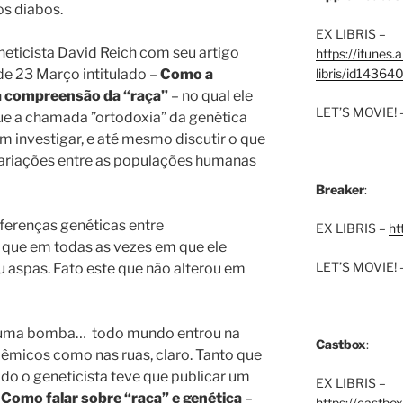
s diabos.
EX LIBRIS –
eneticista David Reich com seu artigo
https://itunes
e 23 Março intitulado –
Como a
libris/id1436
a compreensão da “raça”
– no qual ele
LET’S MOVIE! 
ue a chamada ”ortodoxia” da genética
em investigar, e até mesmo discutir o que
 variações entre as populações humanas
Breaker
:
iferenças genéticas entre
EX LIBRIS –
ht
vo que em todas as vezes em que ele
LET’S MOVIE! 
zou aspas. Fato este que não alterou em
o uma bomba…
todo mundo entrou na
Castbox
:
adêmicos como nas ruas, claro. Tanto que
o o geneticista teve que publicar um
EX LIBRIS –
–
Como falar sobre “raça” e genética
–
https://castbo