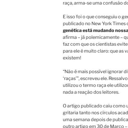
raça, arma-se uma confusão do
E isso foi o que conseguiu o g
publicado no New York Times d
genética está mudando noss
afirma – já polemicamente – q
faz com que os cientistas evit
para ele é muito claro: que as
existem!
“Não é mais possível ignorar d
‘raças’”, escreveu ele. Ressal
utilizou o termo raça ele utili
nada a reação dos leitores.
O artigo publicado caiu com
gritaria tanto nos círculos ac
uma semana depois de publicad
outro artigo em 30 de Março 