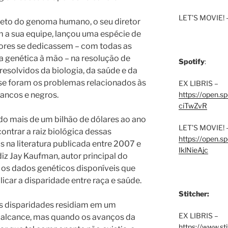
LET’S MOVIE! 
jeto do genoma humano, o seu diretor
m a sua equipe, lançou uma espécie de
ores se dedicassem – com todas as
a genética à mão – na resolução de
Spotify
:
esolvidos da biologia, da saúde e da
sse foram os problemas relacionados às
EX LIBRIS –
rancos e negros.
https://open.
ciTwZvR
do mais de um bilhão de dólares ao ano
LET’S MOVIE! 
ntrar a raiz biológica dessas
https://open
 na literatura publicada entre 2007 e
IklNieAjc
iz Jay Kaufman, autor principal do
os dados genéticos disponíveis que
car a disparidade entre raça e saúde.
Stitcher:
s disparidades residiam em um
EX LIBRIS –
 alcance, mas quando os avanços da
https://www.st