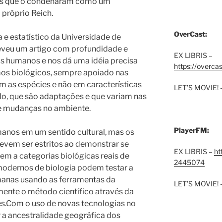
stas que o condenaram como um
 próprio Reich.
OverCast:
 e estatístico da Universidade de
eveu um artigo com profundidade e
EX LIBRIS –
os humanos e nos dá uma idéia precisa
https://overca
mos biológicos, sempre apoiado nas
m as espécies e não em características
LET’S MOVIE! 
lo, que são adaptações e que variam nas
e mudanças no ambiente.
PlayerFM:
anos em um sentido cultural, mas os
devem ser estritos ao demonstrar se
EX LIBRIS –
ht
m a categorias biológicas reais de
2445074
modernos de biologia podem testar a
manas usando as ferramentas da
LET’S MOVIE! 
mente o método científico através da
es.Com o uso de novas tecnologias no
 a ancestralidade geográfica dos