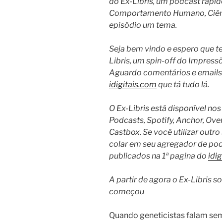
do Ex-Libris, um podcast rápido 
Comportamento Humano, Ciênci
episódio um tema.
Seja bem vindo e espero que t
Libris, um spin-off do Impressõ
Aguardo comentários e emails, 
idigitais.com
que tá tudo lá.
O Ex-Libris está disponível nos
Podcasts, Spotify, Anchor, Over
Castbox.
Se você utilizar outro
colar em seu agregador de po
publicados na 1ª pagina do
idi
A partir de agora o Ex-Libris s
começou
Quando geneticistas falam sem