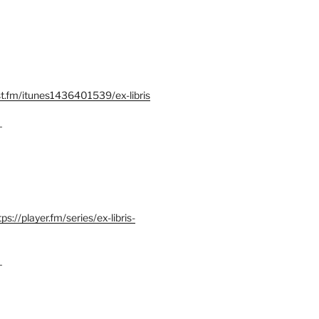
st.fm/itunes1436401539/ex-libris
–
tps://player.fm/series/ex-libris-
–