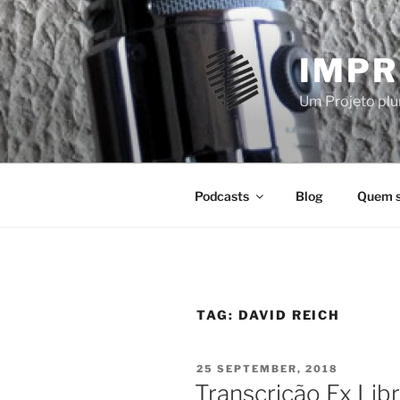
Skip
to
content
IMPR
Um Projeto plur
Podcasts
Blog
Quem 
TAG:
DAVID REICH
POSTED
25 SEPTEMBER, 2018
ON
Transcrição Ex Lib