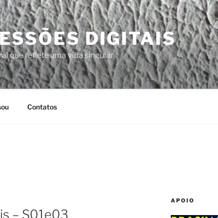
ESSÕES DIGITAIS
al que reflete uma vida singular
sou
Contatos
APOIO
ris – S01e03