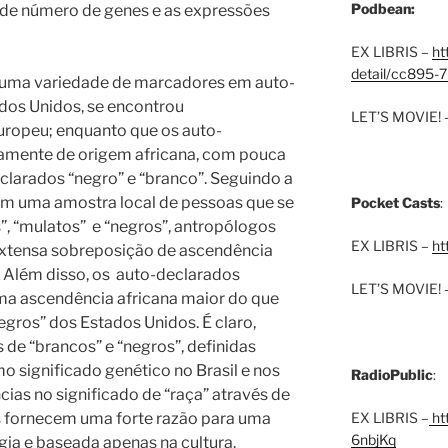
Podbean:
nde número de genes e as expressões
EX LIBRIS –
ht
detail/cc895-7
o uma variedade de marcadores em auto-
dos Unidos, se encontrou
LET’S MOVIE! 
uropeu; enquanto que os auto-
camente de origem africana, com pouca
clarados “negro” e “branco”. Seguindo a
om uma amostra local de pessoas que se
Pocket Casts
:
”, “mulatos”
e “negros”, antropólogos
EX LIBRIS –
ht
extensa sobreposição de ascendência
Além disso, os
auto-declarados
LET’S MOVIE! 
uma ascendência africana maior do que
gros” dos Estados Unidos. É claro,
s de “brancos” e “negros”, definidas
 significado genético no Brasil e nos
RadioPublic
:
cias no significado de “raça” através de
os fornecem uma forte razão para uma
EX LIBRIS –
htt
6nbjKq
ogia e baseada apenas na cultura.