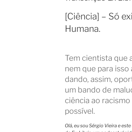
[Ciência] – Só ex
Humana.
Tem cientista que a
nem que para isso 
dando, assim, opor
um bando de maluco
ciência ao racismo
possível.
Olá, eu sou Sérgio Vieira e est