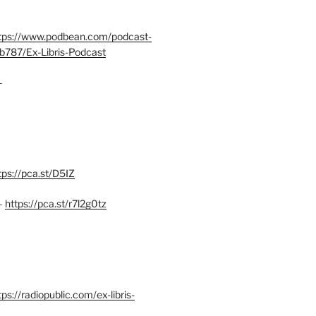
tps://www.podbean.com/podcast-
b787/Ex-Libris-Podcast
–
tps://pca.st/D5IZ
–
https://pca.st/r7l2g0tz
ps://radiopublic.com/ex-libris-