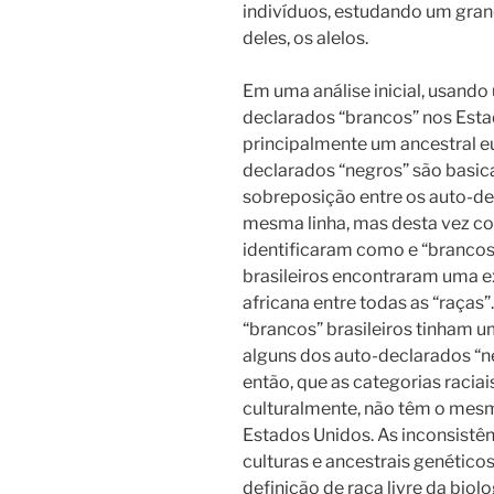
indivíduos, estudando um gra
deles, os alelos.
Em uma análise inicial, usand
declarados “brancos” nos Esta
principalmente um ancestral e
declarados “negros” são basi
sobreposição entre os auto-de
mesma linha, mas desta vez c
identificaram como e “brancos
brasileiros encontraram uma 
africana entre todas as “raças”.
“brancos” brasileiros tinham 
alguns dos auto-declarados “ne
então, que as categorias raciai
culturalmente, não têm o mesmo
Estados Unidos. As inconsistên
culturas e ancestrais genétic
definição de raça livre da biol