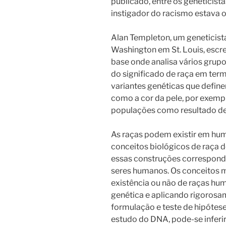
publicado, entre os genetici
instigador do racismo estava o
Alan Templeton, um geneticista
Washington em St. Louis, escr
base onde analisa vários grup
do significado de raça em ter
variantes genéticas que define
como a cor da pele, por exemp
populações como resultado d
As raças podem existir em hum
conceitos biológicos de raça 
essas construções corresponde
seres humanos.
Os conceitos 
existência ou não de raças hu
genética e aplicando rigorosa
formulação e teste de hipótes
estudo do DNA, pode-se inferir