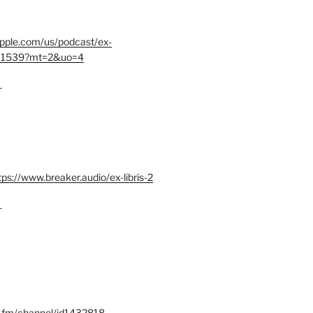
.apple.com/us/podcast/ex-
401539?mt=2&uo=4
–
tps://www.breaker.audio/ex-libris-2
–
x.fm/channel/id1432818