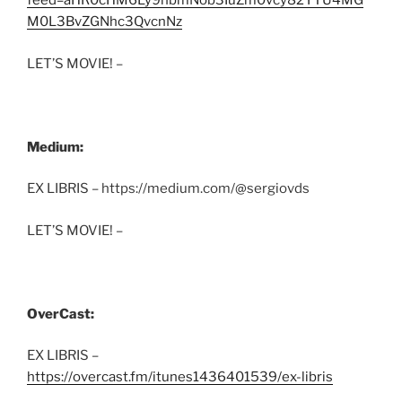
feed=aHR0cHM6Ly9hbmNob3IuZm0vcy82YTU4MG
M0L3BvZGNhc3QvcnNz
LET’S MOVIE! –
Medium:
EX LIBRIS – https://medium.com/@sergiovds
LET’S MOVIE! –
OverCast:
EX LIBRIS –
https://overcast.fm/itunes1436401539/ex-libris