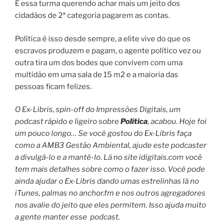
E essa turma querendo achar mais um jeito dos
cidadãos de 2ª categoria pagarem as contas.
Política é isso desde sempre, a elite vive do que os
escravos produzem e pagam, o agente político vez ou
outra tira um dos bodes que convivem com uma
multidão em uma sala de 15 m2 e a maioria das
pessoas ficam felizes.
O Ex-Libris, spin-off do Impressões Digitais, um
podcast rápido e ligeiro sobre
Política
, acabou. Hoje foi
um pouco longo… Se você gostou do Ex-Libris faça
como a AMB3 Gestão Ambiental, ajude este podcaster
a divulgá-lo e a mantê-lo. Lá no site idigitais.com você
tem mais detalhes sobre como o fazer isso. Você pode
ainda ajudar o Ex-Libris dando umas estrelinhas lá no
iTunes, palmas no anchor.fm e nos outros agregadores
nos avalie do jeito que eles permitem. Isso ajuda muito
a gente manter esse
podcast.