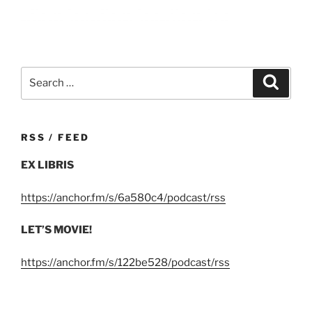
Search
Search
for:
RSS / FEED
EX LIBRIS
https://anchor.fm/s/6a580c4/podcast/rss
LET’S MOVIE!
https://anchor.fm/s/122be528/podcast/rss