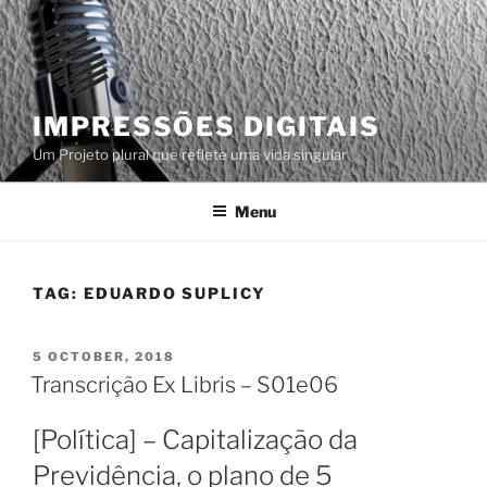
Skip
to
content
IMPRESSÕES DIGITAIS
Um Projeto plural que reflete uma vida singular
Menu
TAG:
EDUARDO SUPLICY
POSTED
5 OCTOBER, 2018
ON
Transcrição Ex Libris – S01e06
[Política] – Capitalização da
Previdência, o plano de 5