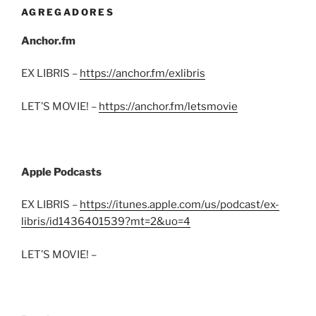
AGREGADORES
Anchor.fm
EX LIBRIS –
https://anchor.fm/exlibris
LET’S MOVIE! –
https://anchor.fm/letsmovie
Apple Podcasts
EX LIBRIS –
https://itunes.apple.com/us/podcast/ex-
libris/id1436401539?mt=2&uo=4
LET’S MOVIE! –