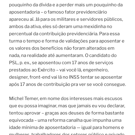
pouquinho da dívida e a perder mais um pouquinho da
aposentadoria – o famoso fator previdenciário
apareceu aí. Já para os militares e servidores públicos,
ambos da ativa, eles só deram uma mexidinha no
percentual da contribuição previdenciária. Para essa
turma o tempo e forma de validações para aposentar e
os valores dos benefícios não foram alterados em
nada, na realidade até aumentaram. O candidato do
PSL, p. ex., se aposentou com 17 anos de serviços
prestados ao Exército – vai você lá, engenheiro,
designer, front-end vai lá no INSS tentar se aposentar
após 17 anos de contribuição pra ver se você consegue.
Michel Temer, em nome dos interesses mais escusos
que eu possa imaginar, mas que jamais eu vou declarar,
tentou aprovar – graças aos deuses de forma bastante
equivocada – uma reforma canalha que impunha uma
idade mínima de aposentadoria — igual para homens e
mulheres, trabalhadores dos setores público e privado,