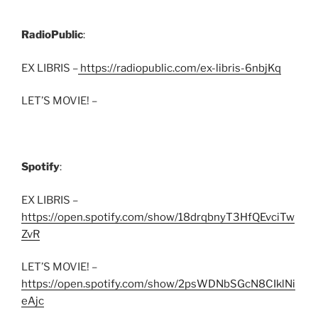
RadioPublic
:
EX LIBRIS –
https://radiopublic.com/ex-libris-6nbjKq
LET’S MOVIE! –
Spotify
:
EX LIBRIS –
https://open.spotify.com/show/18drqbnyT3HfQEvciTw
ZvR
LET’S MOVIE! –
https://open.spotify.com/show/2psWDNbSGcN8CIklNi
eAjc