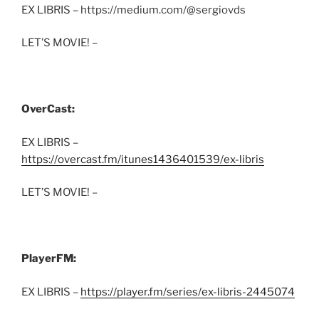
EX LIBRIS – https://medium.com/@sergiovds
LET’S MOVIE! –
OverCast:
EX LIBRIS –
https://overcast.fm/itunes1436401539/ex-libris
LET’S MOVIE! –
PlayerFM:
EX LIBRIS –
https://player.fm/series/ex-libris-2445074