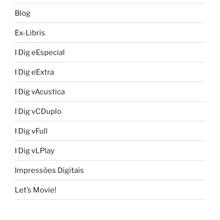
Blog
Ex-Libris
I Dig eEspecial
I Dig eExtra
I Dig vAcustica
I Dig vCDuplo
I Dig vFull
I Dig vLPlay
Impressões Digitais
Let’s Movie!