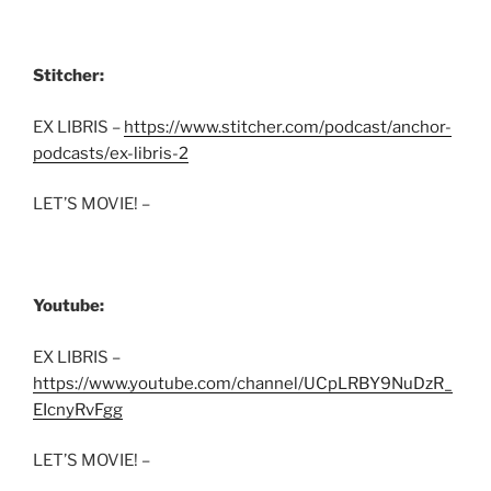
Stitcher:
EX LIBRIS –
https://www.stitcher.com/podcast/anchor-
podcasts/ex-libris-2
LET’S MOVIE! –
Youtube:
EX LIBRIS –
https://www.youtube.com/channel/UCpLRBY9NuDzR_
EIcnyRvFgg
LET’S MOVIE! –