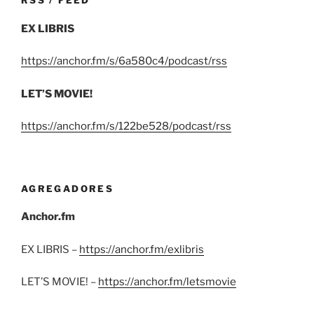
RSS / FEED
EX LIBRIS
https://anchor.fm/s/6a580c4/podcast/rss
LET’S MOVIE!
https://anchor.fm/s/122be528/podcast/rss
AGREGADORES
Anchor.fm
EX LIBRIS –
https://anchor.fm/exlibris
LET’S MOVIE! –
https://anchor.fm/letsmovie