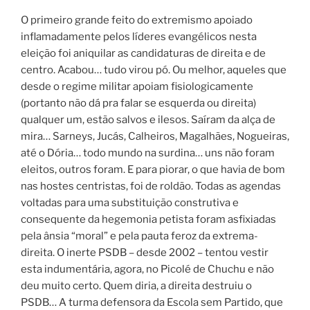
O primeiro grande feito do extremismo apoiado
inflamadamente pelos líderes evangélicos nesta
eleição foi aniquilar as candidaturas de direita e de
centro. Acabou… tudo virou pó. Ou melhor, aqueles que
desde o regime militar apoiam fisiologicamente
(portanto não dá pra falar se esquerda ou direita)
qualquer um, estão salvos e ilesos. Saíram da alça de
mira… Sarneys, Jucás, Calheiros, Magalhães, Nogueiras,
até o Dória… todo mundo na surdina… uns não foram
eleitos, outros foram. E para piorar, o que havia de bom
nas hostes centristas, foi de roldão.
Todas as agendas
voltadas para uma substituição construtiva e
consequente da hegemonia petista foram asfixiadas
pela ânsia “moral” e pela pauta feroz da extrema-
direita. O inerte PSDB – desde 2002 – tentou vestir
esta indumentária, agora, no Picolé de Chuchu e não
deu muito certo. Quem diria, a direita destruiu o
PSDB… A turma defensora da Escola sem Partido, que