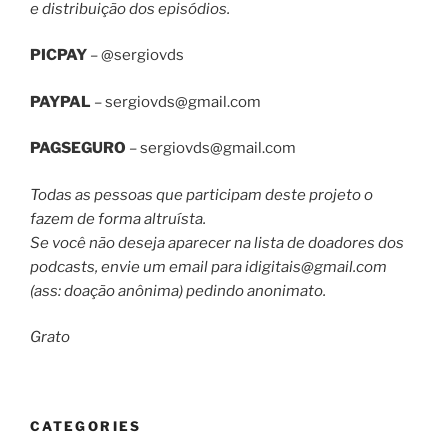
e distribuição dos episódios.
PICPAY
– @sergiovds
PAYPAL
–
sergiovds@gmail.com
PAGSEGURO
–
sergiovds@gmail.com
Todas as pessoas que participam deste projeto o
fazem de forma altruísta.
Se você não deseja aparecer na lista de doadores dos
podcasts, envie um email para
idigitais@gmail.com
(ass: doação anônima) pedindo anonimato.
Grato
CATEGORIES