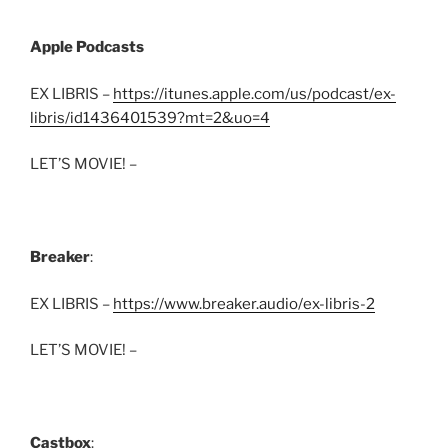
Apple Podcasts
EX LIBRIS –
https://itunes.apple.com/us/podcast/ex-
libris/id1436401539?mt=2&uo=4
LET’S MOVIE! –
Breaker
:
EX LIBRIS –
https://www.breaker.audio/ex-libris-2
LET’S MOVIE! –
Castbox
: