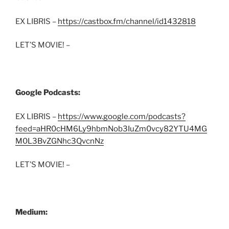
EX LIBRIS –
https://castbox.fm/channel/id1432818
LET’S MOVIE! –
Google Podcasts:
EX LIBRIS –
https://www.google.com/podcasts?
feed=aHR0cHM6Ly9hbmNob3IuZm0vcy82YTU4MG
M0L3BvZGNhc3QvcnNz
LET’S MOVIE! –
Medium: