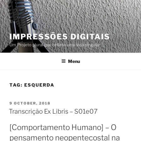
Skip
to
content
IMPRESSÕES DIGITAIS
Um Projeto plural que reflete uma vida singular
Menu
TAG:
ESQUERDA
POSTED
9 OCTOBER, 2018
ON
Transcrição Ex Libris – S01e07
[Comportamento Humano] – O
pensamento neopentecostal na