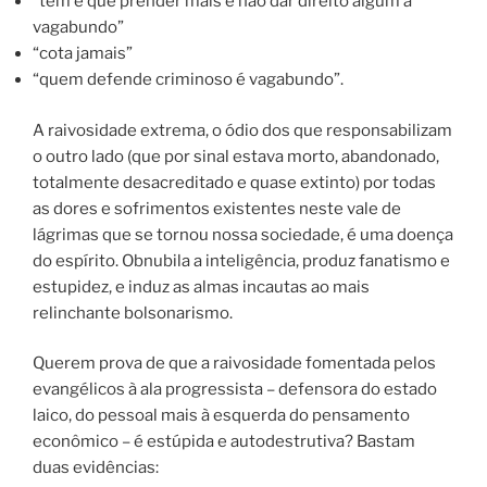
“tem é que prender mais e não dar direito algum a
vagabundo”
“cota jamais”
“quem defende criminoso é vagabundo”.
A raivosidade extrema, o ódio dos que responsabilizam
o outro lado (que por sinal estava morto, abandonado,
totalmente desacreditado e quase extinto) por todas
as dores e sofrimentos existentes neste vale de
lágrimas que se tornou nossa sociedade, é uma doença
do espírito.
Obnubila a inteligência, produz fanatismo e
estupidez, e induz as almas incautas ao mais
relinchante bolsonarismo.
Querem prova de que a raivosidade fomentada pelos
evangélicos à ala progressista – defensora do estado
laico, do pessoal mais à esquerda do pensamento
econômico – é estúpida e autodestrutiva? Bastam
duas evidências: