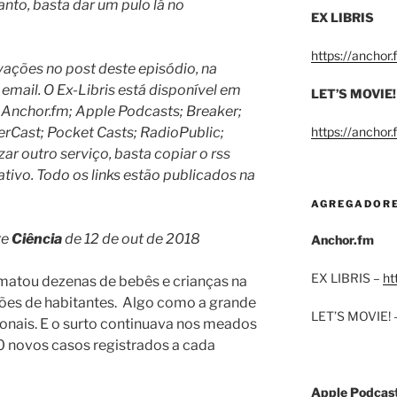
anto, basta dar um pulo lá no
EX LIBRIS
https://anchor
ações no post deste episódio, na
email. O Ex-Libris está disponível em
LET’S MOVIE!
 Anchor.fm; Apple Podcasts; Breaker;
rCast; Pocket Casts; RadioPublic;
https://anchor
izar outro serviço, basta copiar o rss
ativo. Todo os links estão publicados na
AGREGADOR
re
Ciência
de 12 de out de 2018
Anchor.fm
EX LIBRIS –
ht
matou dezenas de bebês e crianças na
ões de habitantes. Algo como a grande
LET’S MOVIE! 
nais. E o surto continuava nos meados
 novos casos registrados a cada
Apple Podcas