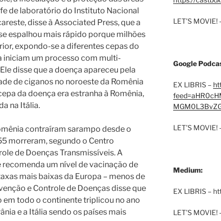
fe de laboratório do Instituto Nacional
LET’S MOVIE! 
reste, disse à Associated Press, que a
se espalhou mais rápido porque milhões
ior, expondo-se a diferentes cepas do
a iniciam um processo com multi-
Google Podcas
 Ele disse que a doença apareceu pela
de de ciganos no noroeste da Romênia
EX LIBRIS –
ht
cepa da doença era estranha à Romênia,
feed=aHR0cH
 na Itália.
MGM0L3BvZG
LET’S MOVIE! 
omênia contraíram sarampo desde o
 55 morreram, segundo o Centro
role de Doenças Transmissíveis. A
 recomenda um nível de vacinação de
Medium:
axas mais baixas da Europa – menos de
venção e Controle de Doenças disse que
EX LIBRIS – h
em todo o continente triplicou no ano
nia e a Itália sendo os países mais
LET’S MOVIE! 