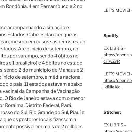
 em Rondônia, 4 em Pernambuco e 2 no
LET’S MOVIE! 
ece acompanhando a situação e
aos Estados. Cabe esclarecer que as
Spotify
:
ação, mesmo em casos suspeitos, estão
EX LIBRIS –
stados. Até o início de setembro, no
https://open.
bitos por sarampo, sendo 4 óbitos no
ciTwZvR
os e 1 brasileiro) e 4 óbitos no estado
s, sendo 2 do município de Manaus e 2
LET’S MOVIE! 
o início de setembro, a média nacional
https://open
odo o país, 11 estados estavam abaixo
IklNieAjc
ra vacinal da Campanha de Vacinação
po. O Rio de Janeiro estava com o menor
r Roraima, Distrito Federal, Pará,
osso do Sul, Rio Grande do Sul, Piauí e
Stitcher:
ra que os gestores locais fizessem a
EX LIBRIS –
damente possível em mais de 2 milhões
https://www.st