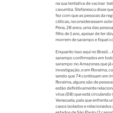
na sua tentativa de vacinar
beb
caxumba. Stefanescu disse qu
fez com que as pessoas da reg
céticas, reconsiderassem sobre
Pena, 28 anos, uma das pessoa
filho de 1 ano, apesar de ter dú
morrem de sarampo e fiquei 
Enquanto isso aqui no Brasil… 
sarampo confirmados em todo p
sarampo: no Amazonas que já 
investigação, e em Roraima, c
sendo que 74 continuam em in
Roraima, alguns são de pessoas
estão definitivamente relacion
vírus (D8) que está circulando
Venezuela, país que enfrenta 
casos isolados e relacionados
estados de São Paulo (2 casos)