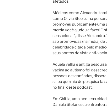
afetados.
Médicos como Alexandru tam
como Olivia Steer, uma person
promoveu publicamente uma pos
merda você ajudou a fazer!
“In
sensacional”, disse Alexandru
são promovidas (na mídia) de u
celebridade citada pelo médico,
seus pontos de vista anti-vaci
Aquela velha e antiga pesquisa
vacina ao autismo foi desacre
pessoas desconfiadas, disser
saiba que raio de pesquisa fals
no final deste podcast.
Em Chitila, uma pequena cidade
Daniela Stefanescu enfrentou 