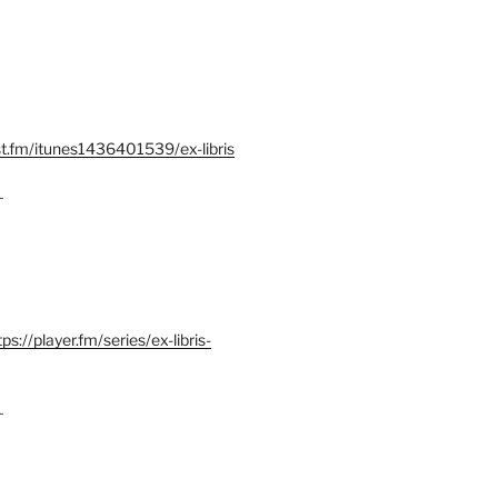
st.fm/itunes1436401539/ex-libris
–
tps://player.fm/series/ex-libris-
–