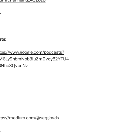
–
ts:
tps://www.google.com/podcasts?
M6Ly9hbmNob3IuZm0vcy82YTU4
Nhc3QvcnNz
–
ttps://medium.com/@sergiovds
–