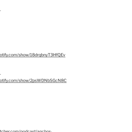
–
spotify.com/show/18drqbnyT3HfQEv
–
.spotify.com/show/2psWDNbSGcN8C
itcher.com/podcast/anchor-