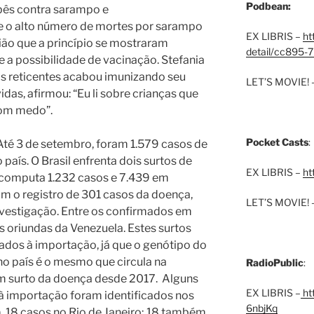
Podbean:
ês contra sarampo e
e o alto número de mortes por sarampo
EX LIBRIS –
ht
ião que a princípio se mostraram
detail/cc895-7
 a possibilidade de vacinação.
Stefania
s reticentes acabou imunizando seu
LET’S MOVIE! 
vidas, afirmou: “Eu li sobre crianças que
com medo”.
Pocket Casts
:
Até 3 de setembro, foram 1.579 casos de
aís. O Brasil enfrenta dois surtos de
EX LIBRIS –
ht
computa 1.232 casos e 7.439 em
om o registro de 301 casos da doença,
LET’S MOVIE! 
vestigação. Entre os confirmados em
 oriundas da Venezuela. Estes surtos
ados à importação, já que o genótipo do
 no país é o mesmo que circula na
RadioPublic
:
um surto da doença desde 2017. Alguns
EX LIBRIS –
htt
 à importação foram identificados nos
6nbjKq
, 18 casos no Rio de Janeiro; 18 também