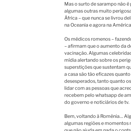
Mas o surto de sarampo não é 
algumas outras muito perigosa
África – que nunca se livrou de
na Oceania e agora na América 
Os médicos romenos – fazendo
– afirmam que o aumento da do
vacinação.
Algumas celebrida
mídia alertando sobre os perig
superstições que sustentam qu
a casa são tão eficazes quant
desesperados, tanto quanto os
lidar com as pessoas que acre
recebem pelo whatsapp de ami
do governo e noticiários de tv.
Bem, voltando à Romênia… Alg
algumas regiões e momentos nã
que não ajuda em nada o contro