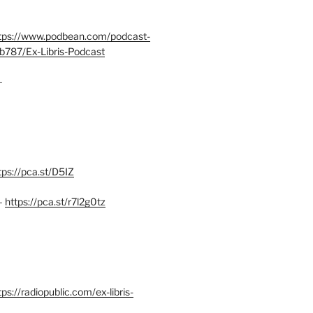
tps://www.podbean.com/podcast-
b787/Ex-Libris-Podcast
–
tps://pca.st/D5IZ
–
https://pca.st/r7l2g0tz
ps://radiopublic.com/ex-libris-