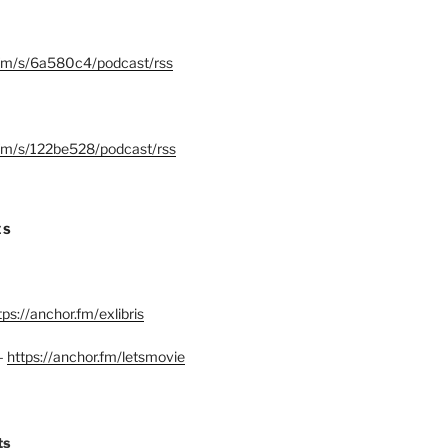
.fm/s/6a580c4/podcast/rss
.fm/s/122be528/podcast/rss
ES
tps://anchor.fm/exlibris
–
https://anchor.fm/letsmovie
ts