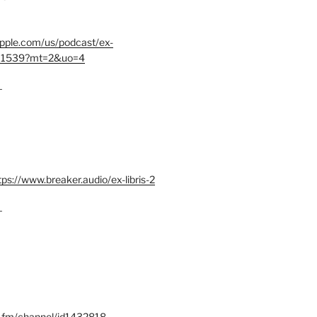
.apple.com/us/podcast/ex-
401539?mt=2&uo=4
–
tps://www.breaker.audio/ex-libris-2
–
x.fm/channel/id1432818