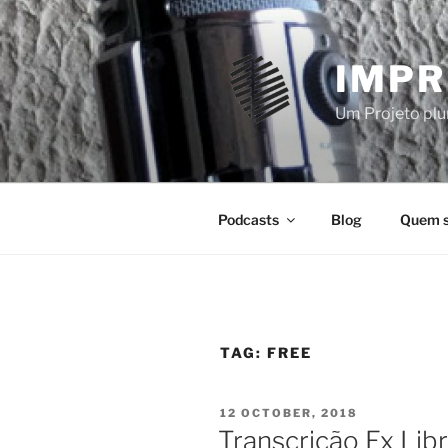
Skip
to
content
IMPR
Um Projeto plur
Podcasts
Blog
Quem 
TAG:
FREE
POSTED
12 OCTOBER, 2018
ON
Transcrição Ex Lib