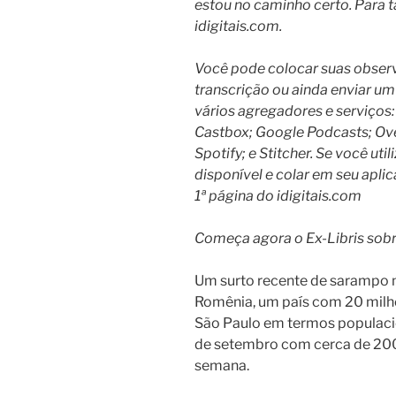
estou no caminho certo. Para t
idigitais.com.
Você pode colocar suas observ
transcrição ou ainda enviar um 
vários agregadores e serviços:
Castbox; Google Podcasts; Ove
Spotify; e Stitcher. Se você util
disponível e colar em seu aplic
1ª página do idigitais.com
Começa agora o Ex-Libris sob
Um surto recente de sarampo 
Romênia, um país com 20 milh
São Paulo em termos populacio
de setembro com cerca de 200
semana.