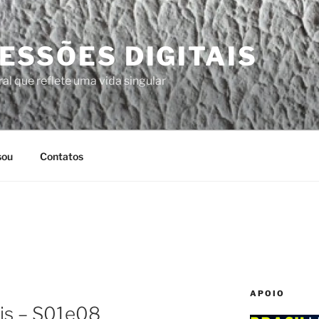
ESSÕES DIGITAIS
al que reflete uma vida singular
sou
Contatos
APOIO
ris – S01e08