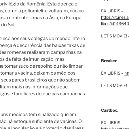
privilégio da Romênia. Esta doença e
s, como a poliomielite voltaram, não na
EX LIBRIS –
https://itunes
las a contento – mas na Ásia, na Europa,
libris/id1436
do Sul.
LET’S MOVIE! 
 eco aos seus colegas do mundo inteiro
ença é decorrência das baixas taxas de
des romenas realizaram campanhas na
os da falta de imunização, mas
Breaker
:
e tomar suco de repolho ou não limpar
o tomar a vacina, deixam os médicos
EX LIBRIS –
ht
 seus pares brasileiros que não sabem
LET’S MOVIE! 
ditam mais nas informações que
gos e familiares do que nas campanhas
Castbox
:
uns médicos tem sinalizado que em
o há estoque suficiente de vacinas. O
EX LIBRIS –
le, a inoculação e a proteção das áreas
https://castbo