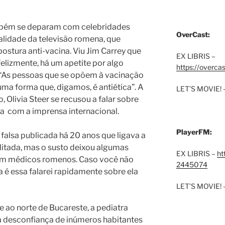
bém se deparam com celebridades
OverCast:
alidade da televisão romena, que
tura anti-vacina. Viu Jim Carrey que
EX LIBRIS –
felizmente, há um apetite por algo
https://overca
. “As pessoas que se opõem à vacinação
ma forma que, digamos, é antiética”. A
LET’S MOVIE! 
 Olivia Steer se recusou a falar sobre
na
com a imprensa internacional.
PlayerFM:
 falsa publicada há 20 anos que ligava a
ditada, mas o susto deixou algumas
EX LIBRIS –
ht
am médicos romenos. Caso você não
2445074
a é essa falarei rapidamente sobre ela
LET’S MOVIE! 
 ao norte de Bucareste, a pediatra
a desconfiança de inúmeros habitantes