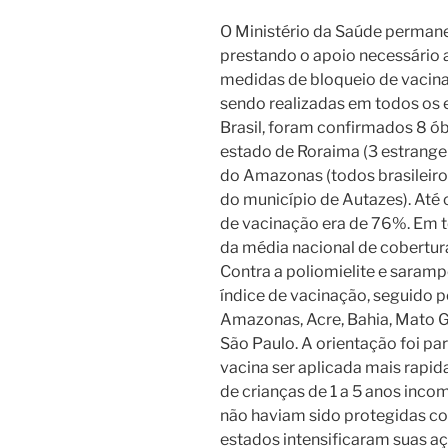
O Ministério da Saúde perman
prestando o apoio necessário 
medidas de bloqueio de vacin
sendo realizadas em todos os e
Brasil, foram confirmados 8 ó
estado de Roraima (3 estrangeir
do Amazonas (todos brasileiro
do município de Autazes). Até 
de vacinação era de 76%. Em t
da média nacional de cobertu
Contra a poliomielite e saram
índice de vacinação, seguido po
Amazonas, Acre, Bahia, Mato Gr
São Paulo.
A orientação foi pa
vacina ser aplicada mais rapi
de crianças de 1 a 5 anos inc
não haviam sido protegidas co
estados intensificaram suas a