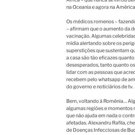
na Oceania e agora na América 
Os médicos romenos – fazendo
– afirmam que o aumento da do
vacinação.
Algumas celebrida
mídia alertando sobre os perig
superstições que sustentam qu
a casa são tão eficazes quant
desesperados, tanto quanto os
lidar com as pessoas que acre
recebem pelo whatsapp de ami
do governo e noticiários de tv.
Bem, voltando à Romênia… Alg
algumas regiões e momentos nã
que não ajuda em nada o contro
afetadas. Alexandru Rafila, che
de Doenças Infecciosas de Buca