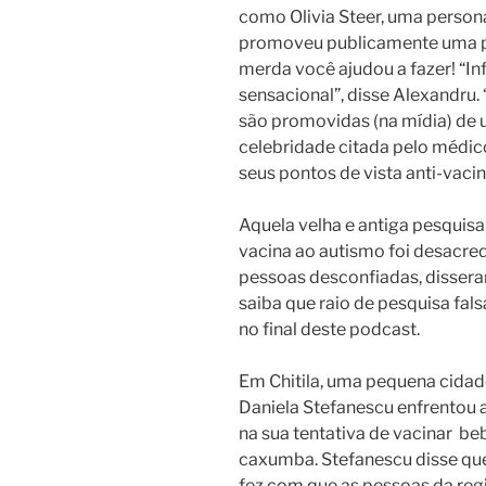
como Olivia Steer, uma person
promoveu publicamente uma pos
merda você ajudou a fazer!
“In
sensacional”, disse Alexandru
são promovidas (na mídia) de u
celebridade citada pelo médico,
seus pontos de vista anti-vaci
Aquela velha e antiga pesquisa
vacina ao autismo foi desacre
pessoas desconfiadas, disser
saiba que raio de pesquisa fals
no final deste podcast.
Em Chitila, uma pequena cidade
Daniela Stefanescu enfrentou 
na sua tentativa de vacinar
beb
caxumba. Stefanescu disse qu
fez com que as pessoas da reg