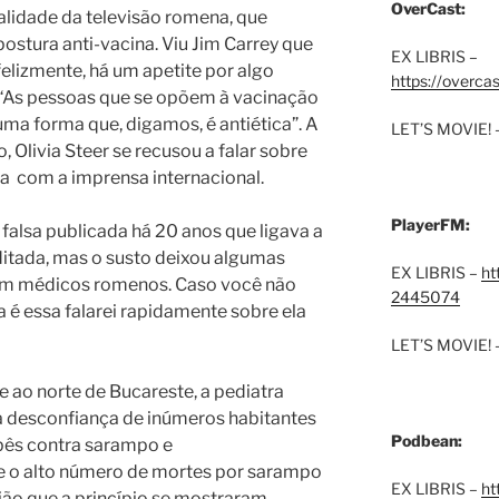
OverCast:
alidade da televisão romena, que
tura anti-vacina. Viu Jim Carrey que
EX LIBRIS –
felizmente, há um apetite por algo
https://overca
. “As pessoas que se opõem à vacinação
ma forma que, digamos, é antiética”. A
LET’S MOVIE! 
 Olivia Steer se recusou a falar sobre
na
com a imprensa internacional.
PlayerFM:
 falsa publicada há 20 anos que ligava a
ditada, mas o susto deixou algumas
EX LIBRIS –
ht
am médicos romenos. Caso você não
2445074
a é essa falarei rapidamente sobre ela
LET’S MOVIE! 
 ao norte de Bucareste, a pediatra
a desconfiança de inúmeros habitantes
Podbean:
ês contra sarampo e
e o alto número de mortes por sarampo
EX LIBRIS –
ht
ião que a princípio se mostraram