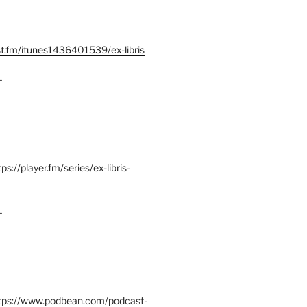
st.fm/itunes1436401539/ex-libris
–
tps://player.fm/series/ex-libris-
–
tps://www.podbean.com/podcast-