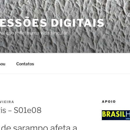
ESSÕES DIGITAIS
al que reflete uma vida singular
sou
Contatos
APOIO
VIEIRA
ris – S01e08
o de sarampo afeta a