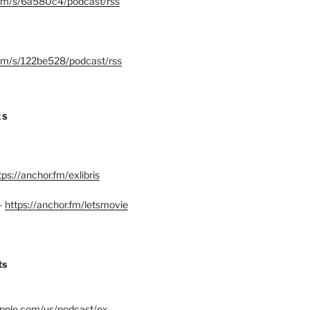
.fm/s/6a580c4/podcast/rss
.fm/s/122be528/podcast/rss
ES
tps://anchor.fm/exlibris
–
https://anchor.fm/letsmovie
ts
.apple.com/us/podcast/ex-