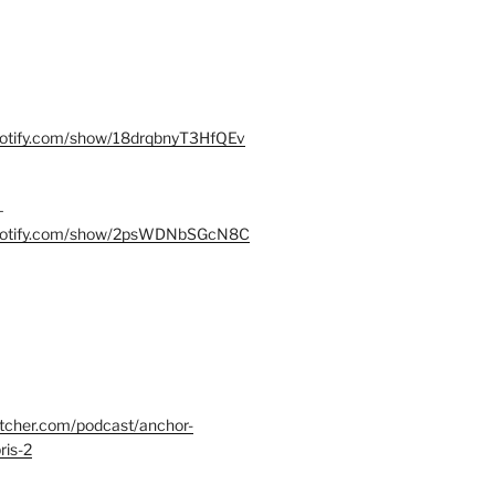
spotify.com/show/18drqbnyT3HfQEv
–
.spotify.com/show/2psWDNbSGcN8C
itcher.com/podcast/anchor-
ris-2