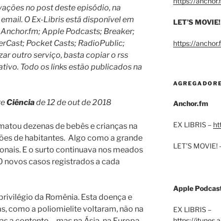
https://anchor
ações no post deste episódio, na
email. O Ex-Libris está disponível em
LET’S MOVIE!
 Anchor.fm; Apple Podcasts; Breaker;
rCast; Pocket Casts; RadioPublic;
https://anchor
izar outro serviço, basta copiar o rss
ativo. Todo os links estão publicados na
AGREGADOR
re
Ciência
de 12 de out de 2018
Anchor.fm
EX LIBRIS –
ht
matou dezenas de bebês e crianças na
ões de habitantes. Algo como a grande
LET’S MOVIE! 
nais. E o surto continuava nos meados
 novos casos registrados a cada
Apple Podcas
privilégio da Romênia. Esta doença e
s, como a poliomielite voltaram, não na
EX LIBRIS –
https://itunes
las a contento – mas na Ásia, na Europa,