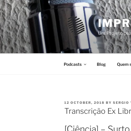
Skip
to
content
IMPR
Um Projeto plur
Podcasts
Blog
Quem 
POSTED
12 OCTOBER, 2018
BY
SERGIO 
ON
Transcrição Ex Lib
[Ciência] – Surt