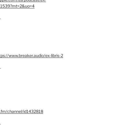
401539?mt=2&uo=4
–
tps://www.breaker.audio/ex-libris-2
–
x.fm/channel/id1432818
–