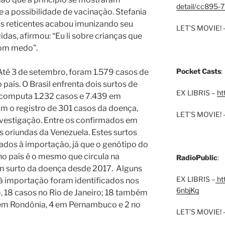
detail/cc895-7
 a possibilidade de vacinação.
Stefania
s reticentes acabou imunizando seu
LET’S MOVIE! 
vidas, afirmou: “Eu li sobre crianças que
com medo”.
Pocket Casts
:
Até 3 de setembro, foram 1.579 casos de
aís. O Brasil enfrenta dois surtos de
EX LIBRIS –
ht
computa 1.232 casos e 7.439 em
om o registro de 301 casos da doença,
LET’S MOVIE! 
vestigação. Entre os confirmados em
 oriundas da Venezuela. Estes surtos
ados à importação, já que o genótipo do
 no país é o mesmo que circula na
RadioPublic
:
um surto da doença desde 2017. Alguns
EX LIBRIS –
htt
 à importação foram identificados nos
6nbjKq
, 18 casos no Rio de Janeiro; 18 também
 em Rondônia, 4 em Pernambuco e 2 no
LET’S MOVIE! 