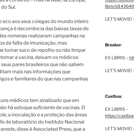
libris/id1436
do Sul.
LET’S MOVIE! 
 eco aos seus colegas do mundo inteiro
ença é decorrência das baixas taxas de
des romenas realizaram campanhas na
os da falta de imunização, mas
Breaker
:
e tomar suco de repolho ou não limpar
o tomar a vacina, deixam os médicos
EX LIBRIS –
ht
 seus pares brasileiros que não sabem
LET’S MOVIE! 
ditam mais nas informações que
gos e familiares do que nas campanhas
Castbox
:
uns médicos tem sinalizado que em
o há estoque suficiente de vacinas. O
EX LIBRIS –
le, a inoculação e a proteção das áreas
https://castbo
fe de laboratório do Instituto Nacional
LET’S MOVIE! 
reste, disse à Associated Press, que a