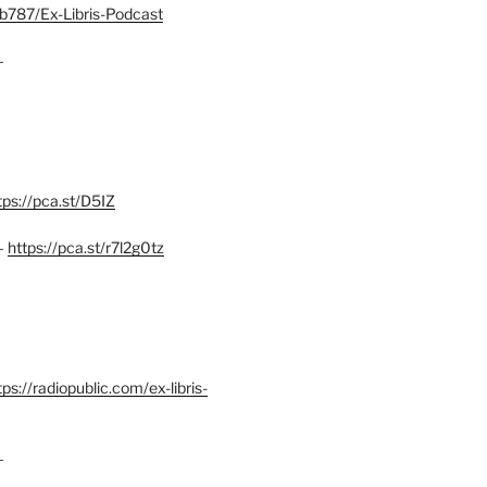
b787/Ex-Libris-Podcast
–
tps://pca.st/D5IZ
–
https://pca.st/r7l2g0tz
ps://radiopublic.com/ex-libris-
–