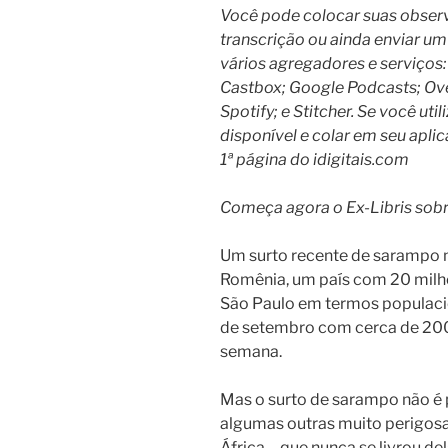
Você pode colocar suas observ
transcrição ou ainda enviar um 
vários agregadores e serviços:
Castbox; Google Podcasts; Ove
Spotify; e Stitcher. Se você util
disponível e colar em seu aplic
1ª página do idigitais.com
Começa agora o Ex-Libris sob
Um surto recente de sarampo 
Romênia, um país com 20 milh
São Paulo em termos populacio
de setembro com cerca de 200
semana.
Mas o surto de sarampo não é 
algumas outras muito perigosa
África – que nunca se livrou de