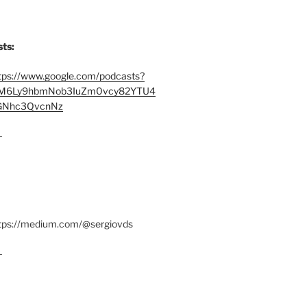
ts:
tps://www.google.com/podcasts?
M6Ly9hbmNob3IuZm0vcy82YTU4
Nhc3QvcnNz
–
ttps://medium.com/@sergiovds
–