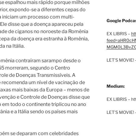
se espalhou mais rápido porque milhões
ior, expondo-se a diferentes cepas do
a iniciam um processo com multi-
Google Podcas
 Ele disse que a doença apareceu pela
de de ciganos no noroeste da Romênia
EX LIBRIS –
ht
cepa da doença era estranha à Romênia,
feed=aHR0cH
 na Itália.
MGM0L3BvZG
LET’S MOVIE! 
omênia contraíram sarampo desde o
 55 morreram, segundo o Centro
role de Doenças Transmissíveis. A
 recomenda um nível de vacinação de
Medium:
axas mais baixas da Europa – menos de
venção e Controle de Doenças disse que
EX LIBRIS – h
em todo o continente triplicou no ano
nia e a Itália sendo os países mais
LET’S MOVIE! 
bém se deparam com celebridades