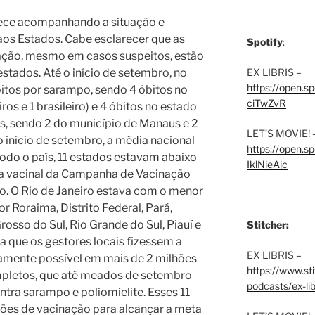
ece acompanhando a situação e
aos Estados. Cabe esclarecer que as
Spotify
:
ação, mesmo em casos suspeitos, estão
EX LIBRIS –
stados. Até o início de setembro, no
https://open.
bitos por sarampo, sendo 4 óbitos no
ciTwZvR
os e 1 brasileiro) e 4 óbitos no estado
s, sendo 2 do município de Manaus e 2
LET’S MOVIE! 
o início de setembro, a média nacional
https://open
odo o país, 11 estados estavam abaixo
IklNieAjc
ra vacinal da Campanha de Vacinação
po. O Rio de Janeiro estava com o menor
r Roraima, Distrito Federal, Pará,
osso do Sul, Rio Grande do Sul, Piauí e
Stitcher:
ra que os gestores locais fizessem a
EX LIBRIS –
damente possível em mais de 2 milhões
https://www.st
ompletos, que até meados de setembro
podcasts/ex-lib
ntra sarampo e poliomielite.
Esses 11
ções de vacinação para alcançar a meta