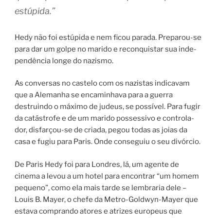
estú­pi­da.”
Hedy não foi estú­pi­da e nem ficou parada. Preparou-se
para dar um gol­pe no mari­do e recon­quis­tar sua inde­
pen­dên­cia longe do nazismo.
As con­ver­sas no cas­te­lo com os nazistas indicavam
que a Alemanha se enca­mi­nhava para a guer­ra
destruindo o máximo de judeus, se possível. Para fugir
da catás­tro­fe e de um mari­do pos­ses­si­vo e con­tro­la­
dor, disfarçou-se de cri­a­da, pegou todas as joi­as da
casa e fugiu para Paris. Onde con­se­guiu o seu divór­cio.
De Paris Hedy foi para Londres, lá, um agente de
cinema a levou a um hotel para encontrar “um homem
pequeno”, como ela mais tarde se lembraria dele –
Louis B. Mayer, o chefe da Metro-Goldwyn-Mayer que
estava comprando atores e atrizes europeus que