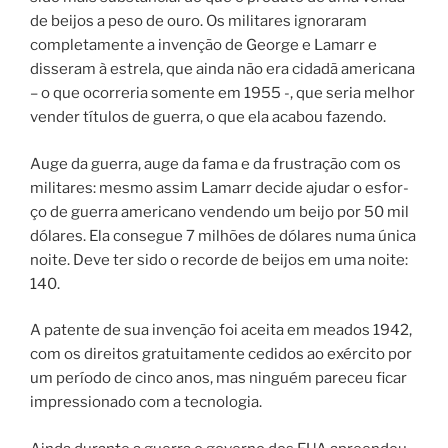
de bei­jos a peso de ouro. Os militares ignoraram
completamente a invenção de George e Lamarr e
disseram à estrela, que ainda não era cidadã americana
– o que ocorreria somente em 1955 -, que seria melhor
vender títulos de guerra, o que ela acabou fazendo.
Auge da guer­ra, auge da fama e da frustração com os
militares: mesmo assim Lamarr deci­de aju­dar o esfor­
ço de guer­ra ame­ri­ca­no ven­den­do um bei­jo por 50 mil
dóla­res. Ela consegue 7 milhões de dóla­res numa úni­ca
noi­te. Deve ter sido o recorde de beijos em uma noite:
140.
A paten­te de sua invenção foi acei­ta em meados 1942,
com os direi­tos gra­tui­ta­men­te cedi­dos ao exér­ci­to por
um perío­do de cin­co anos, mas nin­guém pare­ceu ficar
impres­si­o­na­do com a tecnologia.