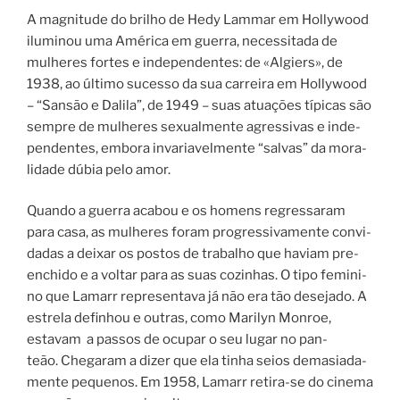
A mag­ni­tu­de do bri­lho de Hedy Lammar em Hollywood
ilu­mi­nou uma América em guer­ra, neces­si­ta­da de
mulhe­res for­tes e inde­pen­den­tes: de «Algiers», de
1938, ao últi­mo suces­so da sua car­rei­ra em Hollywood
– “Sansão e Dalila”, de 1949 – suas atuações típi­cas são
sem­pre de mulhe­res sexu­al­men­te agres­si­vas e inde­
pen­den­tes, embo­ra inva­ri­a­vel­men­te “sal­vas” da mora­
li­da­de dúbia pelo amor.
Quando a guer­ra aca­bou e os homens regres­saram
para casa, as mulhe­res foram pro­gres­si­va­men­te con­vi­
da­das a dei­xar os pos­tos de tra­ba­lho que havi­am pre­
en­chi­do e a vol­tar para as suas cozi­nhas.
O tipo femi­ni­
no que Lamarr repre­sen­tava já não era tão dese­ja­do. A
estre­la defi­nhou e outras, como Marilyn Monroe,
estavam
a passos de ocu­par o seu lugar no pan­
teão.
Che­garam a dizer que ela tinha seios dema­si­a­da­
men­te peque­nos. Em 1958, Lamarr retira-se do cine­ma