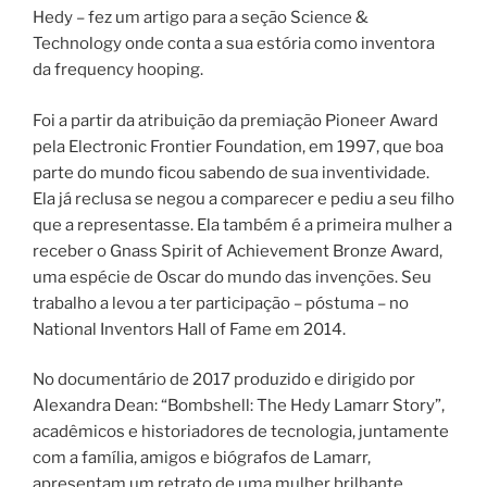
Hedy – fez um artigo para a seção Science &
Technology onde conta a sua estória como inventora
da frequency hooping.
Foi a partir da atri­bui­ção da premiação Pioneer Award
pela Electronic Frontier Foundation, em 1997, que boa
parte do mundo ficou sabendo de sua inventividade.
Ela já reclusa se negou a comparecer e pediu a seu filho
que a representasse. Ela tam­bém é a pri­mei­ra mulher a
rece­ber o Gnass Spirit of Achievement Bronze Award,
uma espé­cie de Oscar do mun­do das inven­ções. Seu
trabalho a levou a ter participação – póstuma – no
National Inventors Hall of Fame em 2014.
No documentário de 2017 produzido e dirigido por
Alexandra Dean: “Bombshell: The Hedy Lamarr Story”,
acadêmicos e historiadores de tecnologia, juntamente
com a família, amigos e biógrafos de Lamarr,
apresentam um retrato de uma mulher brilhante,