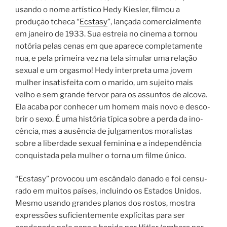
usando o nome artístico Hedy Kiesler, filmou a
produção tcheca “
Ecstasy
”, lançada comercialmente
em janeiro de 1933.
Sua estreia no cinema a tornou
notória pelas cenas em que aparece completamente
nua, e pela primeira vez na tela simular uma relação
sexual e um orgasmo! Hedy interpreta uma jovem
mulher insa­tis­fei­ta com o mari­do, um sujei­to mais
velho e sem gran­de fervor para os assun­tos de alcova.
Ela aca­ba por conhe­cer um homem mais novo e des­co­
brir o sexo. É uma his­tó­ria típi­ca sobre a per­da da ino­
cên­cia, mas a ausên­cia de jul­ga­men­tos mora­lis­tas
sobre a liber­da­de sexu­al femi­ni­na e a inde­pen­dên­cia
con­quis­ta­da pela mulher o torna um fil­me úni­co.
“Ecstasy” pro­vo­cou um escân­da­lo danado e foi cen­su­
ra­do em mui­tos paí­ses, incluin­do os Estados Unidos.
Mesmo usando gran­des pla­nos dos ros­tos, mos­tra
expres­sões sufi­ci­en­te­men­te explí­ci­tas para ser