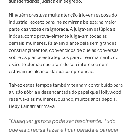
sua identidade judaica em segredo.
Ninguém pres­tava mui­ta aten­ção à jovem espo­sa do
indus­tri­al, exce­to para lhe admi­rar a bele­za; na mai­or
par­te das vezes era igno­ra­da. A julgavam estú­pi­da e
inó­cua, como pro­va­vel­men­te jul­ga­vam todas as
demais
mulhe­res.
Falavam dian­te dela sem gran­des
cons­tran­gi­men­tos, con­ven­ci­dos de que as con­ver­sas
sobre os pla­nos estra­té­gi­cos para o rear­ma­men­to do
exér­ci­to ale­mão não eram do seu inte­res­se nem
estavam ao alcan­ce da sua com­pre­en­são.
Talvez estes tem­pos tam­bém tenham con­tri­buí­do para
a visão sóbria e desen­can­ta­da do papel que Hollywood
reser­vava às mulhe­res, quan­do, mui­tos anos depois,
Hedy Lamarr afir­mava:
“Qualquer garota pode ser fascinante. Tudo
que ela pre­ci­sa fazer é ficar parada e pare­cer