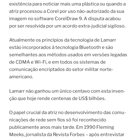
exis­tên­cia para noti­ci­ar mais uma plástica ou quan­do a
atriz pro­ces­sou a Corel por uso não-autorizado da sua
ima­gem no soft­ware CorelDraw 9. A dis­pu­ta aca­bou
por ser resol­vi­da por um acor­do extra-judicial sigiloso.
Atualmente os princípios da tecnologia de Lamarr
estão incorporados à tecnologia Bluetooth e são
semelhantes aos métodos usados ​​em versões legadas
de CDMA e Wi-Fi, e em todos os sistemas de
comunicação encriptados do setor militar norte-
americano.
Lamarr não ganhou um único centavo com esta inven­
ção que hoje rende centenas de US$ bilhões.
O papel cru­ci­al da atriz no desen­vol­vi­men­to das comu­
ni­ca­ções de rede sem fios só foi reco­nhe­ci­do
publicamente anos mais tar­de. Em 1990 Fleming
Meeks, jornalista da Revista Forbes – após entrevistar