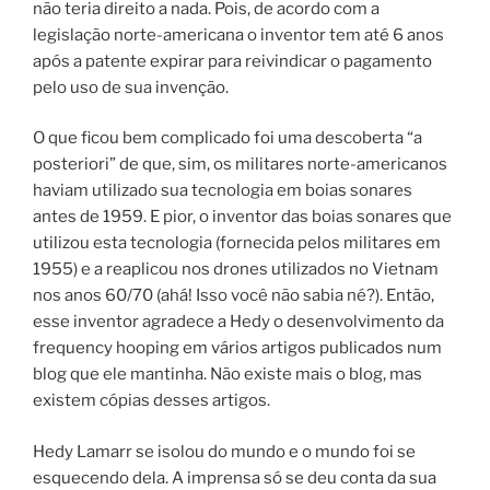
não teria direito a nada. Pois, de acordo com a
legislação norte-americana o inventor tem até 6 anos
após a patente expirar para reivindicar o pagamento
pelo uso de sua invenção.
O que ficou bem complicado foi uma descoberta “a
posteriori” de que, sim, os militares norte-americanos
haviam utilizado sua tecnologia em boias sonares
antes de 1959.
E pior, o inventor das boias sonares que
utilizou esta tecnologia (fornecida pelos militares em
1955) e a reaplicou nos drones utilizados no Vietnam
nos anos 60/70 (ahá! Isso você não sabia né?). Então,
esse inventor agradece a Hedy o desenvolvimento da
frequency hooping em vários artigos publicados num
blog que ele mantinha. Não existe mais o blog, mas
existem cópias desses artigos.
Hedy Lamarr se isolou do mun­do e o mun­do foi se
esque­cen­do dela. A impren­sa só se deu con­ta da sua