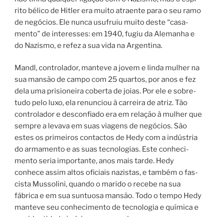
ri­to béli­co de Hitler era muito atraente para o seu ramo
de negó­cios. Ele nunca usu­fruiu mui­to des­te “casa­
men­to” de inte­res­ses: em 1940, fugiu da Alemanha e
do Nazismo, e refez a sua vida na Argentina.
Mandl, con­tro­la­dor, manteve a jovem e linda mulher na
sua mansão de campo com 25 quartos, por anos e fez
dela uma pri­si­o­nei­ra cober­ta de joi­as. Por ele e sobre­
tu­do pelo luxo, ela renun­ciou à car­rei­ra de atriz. Tão
con­tro­la­dor e des­con­fi­a­do era em rela­ção à mulher que
sempre a levava em suas via­gens de negó­ci­os. São
estes os pri­mei­ros con­tac­tos de Hedy com a indús­tria
do arma­men­to e as suas tec­no­lo­gi­as. Este conhe­ci­
men­to seria impor­tan­te, anos mais tar­de. Hedy
conhece assim altos ofi­ci­ais nazistas, e tam­bém o fas­
cis­ta Mussolini, quan­do o mari­do o rece­be na sua
fábrica e em sua sun­tu­o­sa mansão. Todo o tempo Hedy
manteve seu conhecimento de tecnologia e química e