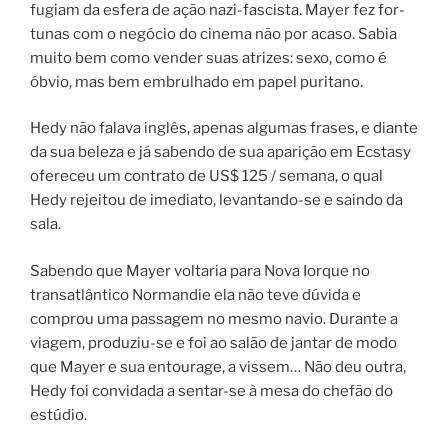
fugiam da esfera de ação nazi-fascista. Mayer fez for­
tu­nas com o negó­cio do cine­ma não por aca­so. Sabia
mui­to bem como vender suas atri­zes: sexo, como é
óbvio, mas bem embru­lha­do em papel puri­ta­no.
Hedy não falava inglês, apenas algumas frases, e diante
da sua beleza e já sabendo de sua aparição em Ecstasy
ofereceu um contrato de US$ 125 / semana, o qual
Hedy rejeitou de imediato, levantando-se e saindo da
sala.
Sabendo que Mayer voltaria para Nova Iorque no
transatlântico Normandie ela não teve dúvida e
comprou uma passagem no mesmo navio. Durante a
viagem, produziu-se e foi ao salão de jantar de modo
que Mayer e sua entourage, a vissem… Não deu outra,
Hedy foi convidada a sentar-se à mesa do chefão do
estúdio.