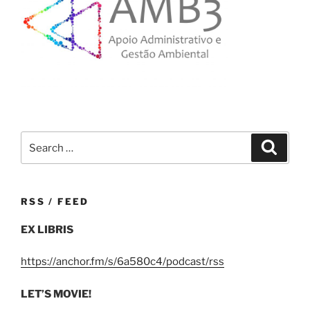
Search
Search
for:
RSS / FEED
EX LIBRIS
https://anchor.fm/s/6a580c4/podcast/rss
LET’S MOVIE!