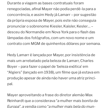
Durante a viagem as bases contratuais foram
renegociadas, afinal Mayer não podia perdê-la para a
concorrência, e assim Hedy já Lamarr – por sugestão
da própria esposa de Mayer, pois este não conseguia
pronunciar o sobrenome Kiesler, Kaisler, Kesler… –
desceu do Normandie em Nova York para o flash das
lâmpadas dos fotógrafos, com um novo nome e um
contrato com MGM de quinhentos dólares por semana.
Hedy Lamarr é lan­ça­da por Mayer, por insistência de
mais um arrebatado pela beleza de Lamarr, Charles
Boyer – para fazer o papel de ‘bele­za exó­ti­ca’ em
“Algiers” (lançado em 1938), um fil­me que já estava em
produção ape­sar de ain­da não haver uma atriz prin­ci­
pal.
Mayer aproveitando a frase do diretor alemão Max
Reinhardt que a considerava “
a mulher mais bonita da
Europa
”, a vendia como “
a mulher mais bela do mun­