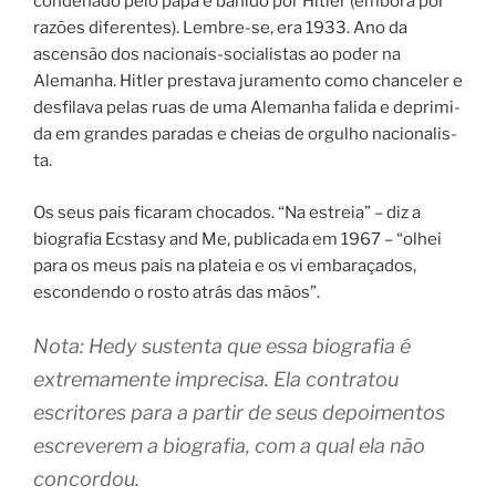
condenado pelo papa e banido por Hitler (embora por
razões diferentes). Lembre-se, era 1933. Ano da
ascen­são dos nacionais-socialistas ao poder na
Alemanha. Hitler pres­tava jura­men­to como chan­ce­ler e
des­fi­lava pelas ruas de uma Alemanha fali­da e depri­mi­
da em grandes para­das e chei­as de orgu­lho naci­o­na­lis­
ta.
Os seus pais ficaram chocados. “Na estreia” – diz a
biografia Ecstasy and Me, publi­ca­da em 1967 – “olhei
para os meus pais na pla­teia e os vi emba­ra­ça­dos,
escon­den­do o ros­to atrás das mãos”.
Nota: Hedy sustenta que essa biografia é
extremamente imprecisa. Ela contratou
escritores para a partir de seus depoimentos
escreverem a biografia, com a qual ela não
concordou.