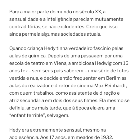
Para a maior parte do mundo no século XX, a
sensualidade e a inteligência pareciam mutuamente
contraditórias, se não excludentes. Creio que isso
ainda permeia algumas sociedades atuais.
Quando criança Hedy tinha verdadeiro fascínio pelas
aulas de química. Depois de uma pas­sa­gem por uma
esco­la de tea­tro em Viena, a ambi­ci­o­sa Hedwig com 16
anos fez – sem seus pais saberem – uma série de fotos
vestida e nua, e decide então fre­quen­tar em Berlim as
aulas do rea­li­za­dor e diretor de cinema Max Reinhardt,
com quem tra­ba­lhou como assis­ten­te de dire­ção e
atriz secun­dá­ria em dois dos seus fil­mes. Ela mesmo se
definiu, anos mais tarde, que à época ela era uma
“enfant terrible”, selvagem.
Hedy era extremamente sensual, mesmo na
adolescência. Aos 17 anos, em meados de 1932,