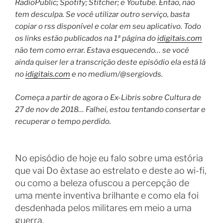
RadioPublic; Spotify; Stitcher; e Youtube. Então, não
tem desculpa. Se você utilizar outro serviço, basta
copiar o rss disponível e colar em seu aplicativo. Todo
os links estão publicados na 1ª página do
idigitais.com
não tem como errar.
Estava esquecendo… se você
ainda quiser ler a transcrição deste episódio ela está lá
no
idigitais.com
e no medium/@sergiovds.
Começa a partir de agora o Ex-Libris sobre Cultura de
27 de nov de 2018… Falhei, estou tentando consertar e
recuperar o tempo perdido.
No episódio de hoje eu falo sobre uma estória
que vai Do êxtase ao estrelato e deste ao wi-fi,
ou como a beleza ofuscou a percepção de
uma mente inventiva brilhante e como ela foi
desdenhada pelos militares em meio a uma
guerra.