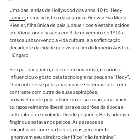
Uma das lendas de Hollywood dos anos 40 foi
Hedy
Lamarr
, nome artístico da austríaca Hedwig Eva Maria
Kiesler, filha única de pais judeus ricos e estabelecidos
em Viena, onde nasceu em 9 de novembro de 1914 e
cresceu absorvendo a vida cultural e a sofisticação
decadente da cidade que vivia o fim do Império Austro-
Húngaro.
Seu pai, banqueiro, e de mente inventiva, e curioso,
influenciou o gosto pela tecnologia na pequena “Hedy”.
O seu interesse pelas máquinas e sistemas corria em
contraste com outra de suas aspirações,
provavelmente pela influência de sua mãe, uma pia­nis­
ta, razo­a­vel­men­te libe­ral para os padrões da épo­ca e
cul­tu­ral­men­te evo­luí­da. Desde pequena, Hedy adorava
fingir que estava nos palcos. As pessoas se
encantavam com sua beleza, mas geralmente
ignoravam seu cérebro científico “não feminino”.