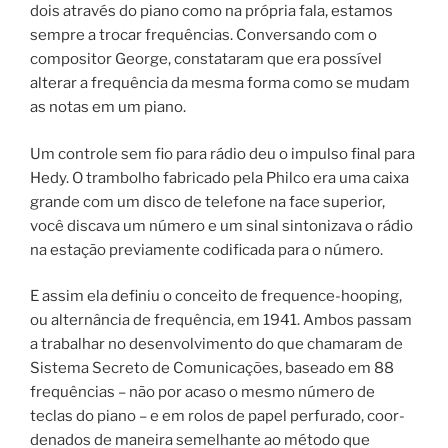
dois atra­vés do pia­no como na pró­pria fala, estamos
sem­pre a tro­car frequên­ci­as. Conversando com o
compositor George, constataram que era possível
alterar a frequência da mesma forma como se mudam
as notas em um piano.
Um controle sem fio para rádio deu o impulso final para
Hedy. O trambolho fabricado pela Philco era uma caixa
grande com um disco de telefone na face superior,
você discava um número e um sinal sintonizava o rádio
na estação previamente codificada para o número.
E assim ela definiu o con­cei­to de frequence-hooping,
ou alternância de frequência, em 1941. Ambos passam
a trabalhar no desenvolvimento do que chamaram de
Sistema Secreto de Comunicações, base­a­do em 88
frequên­ci­as – não por acaso o mes­mo núme­ro de
teclas do pia­no – e em rolos de papel per­fu­ra­do, coor­
de­na­dos de manei­ra seme­lhan­te ao méto­do que