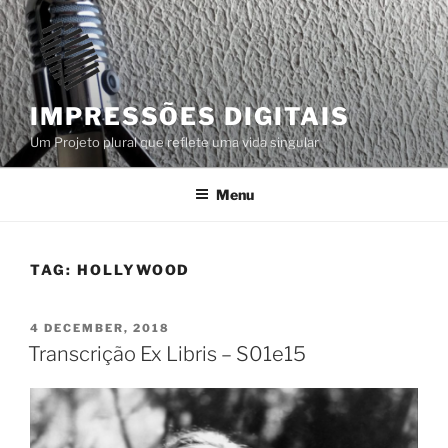
Skip
to
content
IMPRESSÕES DIGITAIS
Um Projeto plural que reflete uma vida singular
Menu
TAG:
HOLLYWOOD
POSTED
4 DECEMBER, 2018
ON
Transcrição Ex Libris – S01e15