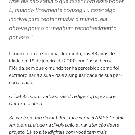
Mas ela não sabia o que fazer com esse poder.
E, quando finalmente conseguiu fazer algo
incrível para tentar mudar o mundo, ela
obteve pouco ou nenhum reconhecimento
por isso.”
Lamarr mor­reu sozi­nha, dormindo, aos 83 anos de
idade em 19 de janeiro de 2000, em Casselberry,
Flórida, sem que o mun­do tenha percebido como foi
extra­or­di­ná­ria a sua vida e a sin­gu­laridade de sua per­
so­na­li­da­de.
O Ex-Libris, um podcast rápido e ligeiro, hoje sobre
Cultura, acabou.
Se você gostou do Ex-Libris faça como a AMB3 Gestão
Ambiental, ajude na divulgação e manutenção deste
projeto. Lá no site idigitais.com você tem mais