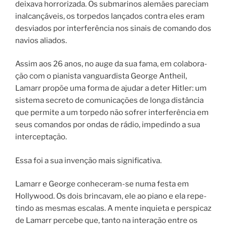
deixava horrorizada. Os submarinos alemães pareciam
inalcançáveis, os torpedos lançados contra eles eram
desviados por interferência nos sinais de comando dos
navios aliados.
Assim aos 26 anos, no auge da sua fama, em cola­bo­ra­
ção com o pia­nis­ta vanguardista George Antheil,
Lamarr pro­põe uma for­ma de aju­dar a deter Hitler: um
sis­te­ma secre­to de comu­ni­ca­ções de lon­ga dis­tân­cia
que per­mi­te a um tor­pe­do não sofrer interferência em
seus comandos por ondas de rádio, impe­din­do a sua
inter­cepta­ção.
Essa foi a sua invenção mais significativa.
Lamarr e George conheceram-se numa fes­ta em
Hollywood. Os dois brincavam, ele ao pia­no e ela repe­
tin­do as mes­mas esca­las. A mente inquieta e perspicaz
de Lamarr percebe que, tan­to na inte­ra­ção entre os