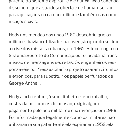
patente do sistema expirou, e ele nun­ca ficou sabendo
disso nem que a sua des­co­ber­ta e de Lamarr serviu
para apli­ca­ções no cam­po mili­tar, e tam­bém nas comu­
ni­ca­ções civis.
Hedy nos meados dos anos 1960 descobriu que os
militares haviam utilizado sua invenção quando se deu
a crise dos mísseis cubanos, em 1962. A tec­no­lo­gia do
Sistema Secreto de Comunicações foi usada na trans­
mis­são de men­sa­gens secre­tas. Os enge­nhei­ros res­
pon­sá­veis por ‘’res­sus­ci­tar” o pro­je­to usaram cir­cui­tos
ele­trô­ni­cos, para subs­ti­tuir os papéis per­fu­ra­dos de
George Antheil.
Hedy ainda tentou, já sem dinheiro, sem trabalho,
custeada por fundos de pensão, exigir algum
pagamento pelo uso militar de sua invenção em 1969.
Foi informada que legalmente como os militares não
utilizaram a sua patente até ela expirar em 1959, ela