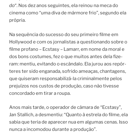
do
“. Nos dez anos seguin­tes, ela rei­nou na meca do
cine­ma como “uma diva de már­mo­re frio”, segun­do ela
pró­pria.
Na sequên­cia do suces­so do seu primeiro fil­me em
Hollywood e com os jor­na­lis­tas a questionando sobre o
fil­me pro­fa­no – Ecstasy – Lamarr, em nome da moral e
dos bons cos­tu­mes, fez o que mui­tos antes dela fize­
ram: men­tiu, evitando o escân­da­lo.
Ela jurou aos repór­
te­res ter sido enga­na­da, sofri­do ame­a­ças, chan­ta­gens,
que qui­se­ram responsabilizá-la cri­mi­nal­men­te pelos
pre­juí­zos nos cus­tos de pro­du­ção, caso não tives­se
con­cor­da­do em tirar a rou­pa.
Anos mais tarde, o ope­ra­dor de câma­ra de “Ecstasy”,
Jan Stallich, a desmentiu: “Quanto à estre­la do fil­me, ela
sabia que teria de apa­re­cer nua em algu­mas cenas. Isso
nun­ca a inco­mo­dou duran­te a pro­du­ção”.