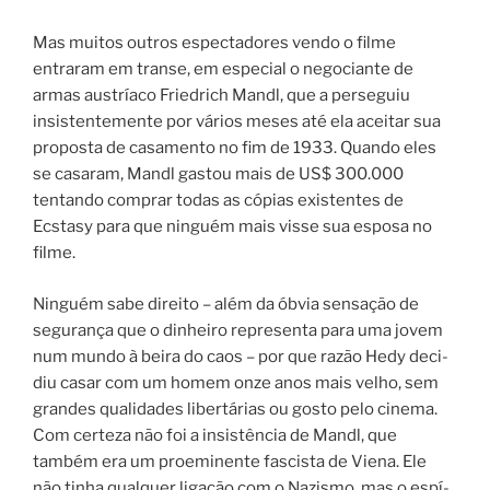
Mas muitos outros espectadores vendo o filme
entraram em transe, em especial o negociante de
armas austríaco Friedrich Mandl, que a perseguiu
insistentemente por vários meses até ela aceitar sua
proposta de casamento no fim de 1933. Quando eles
se casaram, Mandl gastou mais de US$ 300.000
tentando comprar todas as cópias existentes de
Ecstasy para que ninguém mais visse sua esposa no
filme.
Ninguém sabe direito – além da óbvia sen­sa­ção de
segu­ran­ça que o dinhei­ro repre­sen­ta para uma jovem
num mun­do à bei­ra do caos – por que razão Hedy deci­
diu casar com um homem onze anos mais velho, sem
gran­des qua­li­da­des liber­tá­ri­as ou gos­to pelo cine­ma.
Com certeza não foi a insistência de Mandl, que
também era um pro­e­mi­nen­te fas­cis­ta de Viena. Ele
não tinha qual­quer liga­ção com o Nazismo, mas o espí­