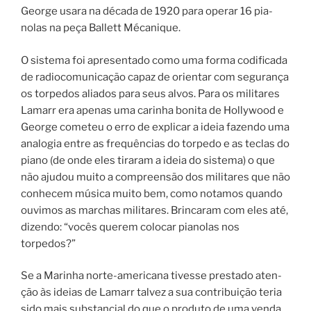
George usa­ra na década de 1920 para operar 16 pia­
nolas na peça Ballett Mécanique.
O sis­te­ma foi apresentado como uma forma codificada
de radiocomunicação capaz de orientar com segurança
os torpedos aliados para seus alvos. Para os militares
Lamarr era ape­nas uma carinha boni­ta de Hollywood e
George come­teu o erro de expli­car a ideia fazen­do uma
ana­lo­gia entre as frequên­ci­as do tor­pe­do e as teclas do
pia­no (de onde eles tiraram a ideia do sistema) o que
não ajudou muito a compreensão dos militares que não
conhecem música muito bem, como notamos quando
ouvimos as marchas militares. Brincaram com eles até,
dizendo: “vocês querem colocar pianolas nos
torpedos?”
Se a Marinha norte-americana tivesse pres­ta­do aten­
ção às idei­as de Lamarr tal­vez a sua con­tri­bui­ção teria
sido mais subs­tan­ci­al do que o pro­du­to de uma ven­da