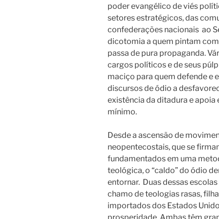
poder evangélico de viés polí
setores estratégicos, das comu
confederações nacionais
ao S
dicotomia a quem pintam com
passa de pura propaganda. Vári
cargos políticos e de seus púl
maciço para quem defende e en
discursos de ódio a desfavorec
existência da ditadura e apoia 
mínimo.
Desde a ascensão de movimen
neopentecostais, que se firmam 
fundamentados em uma metodol
teológica, o “caldo” do ódio d
entornar.
Duas dessas escolas 
chamo de teologias rasas, filha
importados dos Estados Unidos,
prosperidade. Ambas têm gran