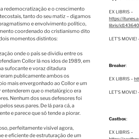
 a redemocratização e o crescimento
EX LIBRIS –
tecostais, tanto do seu matiz – digamos
https://itunes
pragmatismo e envolvimento político,
libris/id1436
mento coordenado do cristianismo dito
dois momentos distintos:
LET’S MOVIE! 
zação onde o país se dividiu entre os
efendiam Collor lá nos idos de 1989, em
Breaker
:
ma sufocante e voraz ditadura
enderam publicamente ambos os
EX LIBRIS –
ht
poio mais envergonhado ao Collor e um
r entenderem que o metalúrgico era
LET’S MOVIE! 
res.
Nenhum dos seus defesores foi
elos seus pares. De lá para cá, a
te e parece que só tende a piorar.
Castbox
:
o, perfeitamente visível agora,
EX LIBRIS –
e e eficiente de estruturação de um
https://castbo