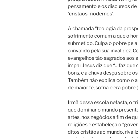
pensamento e os discursos d
‘cristãos modernos’.
A chamada “teologia da prospe
sofrimento comum a que o home
submetido.
Culpa o pobre pela
o inválido pela sua invalidez.
evangelhos tão sagrados aos s
ímpar Jesus diz que “…faz que 
bons, e a chuva desça sobre os 
Também não explica como o ap
de maior fé, sofria e era pobre (
Irmã dessa escola nefasta, o t
que dominar o mundo presente,
artes, nos negócios a fim de qu
religiões e estabeleça o “gove
ditos cristãos ao mundo, rival