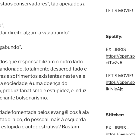
istãos conservadores”, tão apegados a
LET’S MOVIE! 
”,
 dar direito algum a vagabundo”
Spotify
:
gabundo”.
EX LIBRIS –
https://open.
 dos que responsabilizam o outro lado
ciTwZvR
abandonado, totalmente desacreditado e
LET’S MOVIE! 
res e sofrimentos existentes neste vale
https://open
sa sociedade, é uma doença do
IklNieAjc
a, produz fanatismo e estupidez, e induz
nchante bolsonarismo.
dade fomentada pelos evangélicos à ala
Stitcher:
tado laico, do pessoal mais à esquerda
estúpida e autodestrutiva? Bastam
EX LIBRIS –
https://www.st