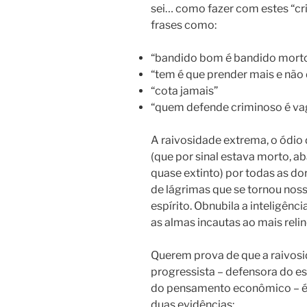
sei… como fazer com estes “cr
frases como:
“bandido bom é bandido morto
“tem é que prender mais e não
“cota jamais”
“quem defende criminoso é va
A raivosidade extrema, o ódio
(que por sinal estava morto, 
quase extinto) por todas as do
de lágrimas que se tornou nos
espírito.
Obnubila a inteligênci
as almas incautas ao mais reli
Querem prova de que a raivosi
progressista – defensora do es
do pensamento econômico – é 
duas evidências: