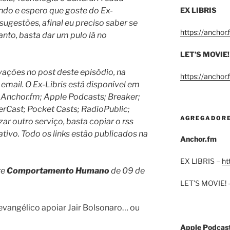
ndo e espero que goste do Ex-
EX LIBRIS
ugestões, afinal eu preciso saber se
https://anchor
anto, basta dar um pulo lá no
LET’S MOVIE!
ações no post deste episódio, na
https://anchor
 email.
O Ex-Libris está disponível em
 Anchor.fm; Apple Podcasts; Breaker;
rCast; Pocket Casts; RadioPublic;
AGREGADOR
izar outro serviço, basta copiar o rss
ativo. Todo os links estão publicados na
Anchor.fm
EX LIBRIS –
ht
re
Comportamento Humano
de 09 de
LET’S MOVIE! 
vangélico apoiar Jair Bolsonaro… ou
Apple Podcas