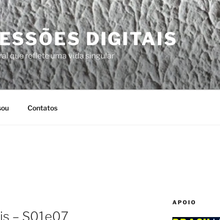
ESSÕES DIGITAIS
al que reflete uma vida singular
sou
Contatos
APOIO
ris – S01e07