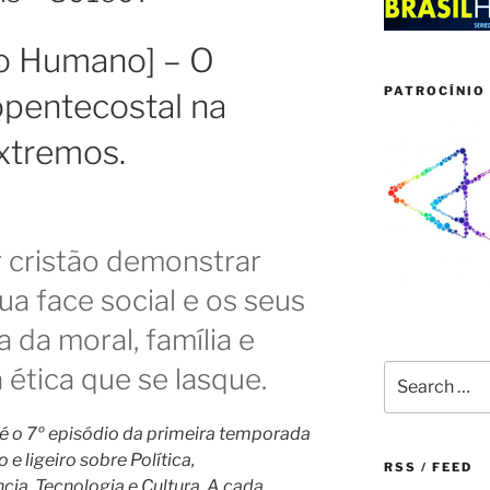
o Humano] – O
PATROCÍNIO 
pentecostal na
xtremos.
cristão demonstrar
a face social e os seus
 da moral, família e
Search
 ética que se lasque.
for:
e é o 7º episódio da primeira temporada
e ligeiro sobre Política,
RSS / FEED
a, Tecnologia e Cultura. A cada