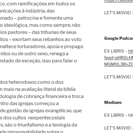
tico, com ramificações em todos os
nicações à indústria, das
LET’S MOVIE! 
enado – patrocina e fomenta uma
o ideológica, mas como sempre, não
os pastores – das tribunas de seus
Google Podcas
pitos – exortam seus rebanhos ao voto
altece torturadores, apoia e propaga
EX LIBRIS –
ht
idos ou de outro sexo, renega a
feed=aHR0cH
estado de exceção, isso para falar o
MGM0L3BvZG
LET’S MOVIE! 
tos heterodoxos como o dos
mais na avaliação literal da bíblia
ogia de cobrança financeira e troca
Medium:
entro das igrejas começou a
de gestão de igrejas evangélicas, que
EX LIBRIS – h
s dos cultos
neopentecostais
 são o triunfalismo e a teologia da
LET’S MOVIE! 
de responsabilidade sobre o