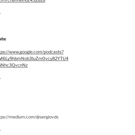
–
ts:
tps://www.google.com/podcasts?
M6Ly9hbmNob3IuZm0vcy82YTU4
Nhc3QvcnNz
–
ttps://medium.com/@sergiovds
–