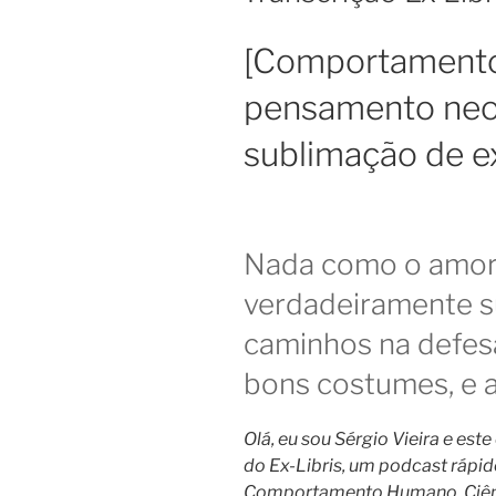
[Comportament
pensamento neo
sublimação de e
Nada como o amor 
verdadeiramente su
caminhos na defesa
bons costumes, e a
Olá, eu sou Sérgio Vieira e est
do Ex-Libris, um podcast rápido 
Comportamento Humano, Ciênci