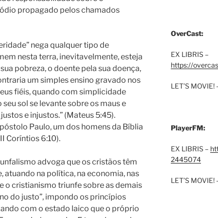
e ódio propagado pelos chamados
OverCast:
ridade” nega qualquer tipo de
EX LIBRIS –
m nesta terra, inevitavelmente, esteja
https://overca
 sua pobreza, o doente pela sua doença,
 Contraria um simples ensino gravado nos
LET’S MOVIE! 
eus fiéis, quando com simplicidade
o seu sol se levante sobre os maus e
justos e injustos.” (Mateus 5:45).
óstolo Paulo, um dos homens da Bíblia
PlayerFM:
II Coríntios 6:10).
EX LIBRIS –
ht
2445074
riunfalismo advoga que os cristãos têm
 atuando na política, na economia, nas
LET’S MOVIE! 
e o cristianismo triunfe sobre as demais
rno do justo”, impondo os princípios
izando com o estado laico que o próprio