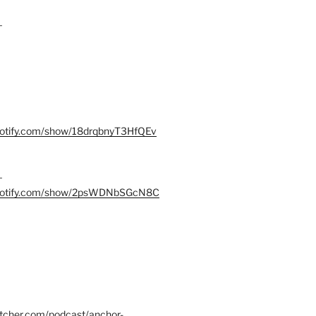
–
spotify.com/show/18drqbnyT3HfQEv
–
.spotify.com/show/2psWDNbSGcN8C
itcher.com/podcast/anchor-