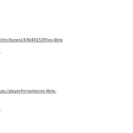
st.fm/itunes1436401539/ex-libris
–
tps://player.fm/series/ex-libris-
–