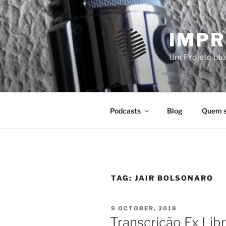
Skip
to
content
IMPR
Um Projeto plur
Podcasts
Blog
Quem 
TAG:
JAIR BOLSONARO
POSTED
9 OCTOBER, 2018
ON
Transcrição Ex Lib