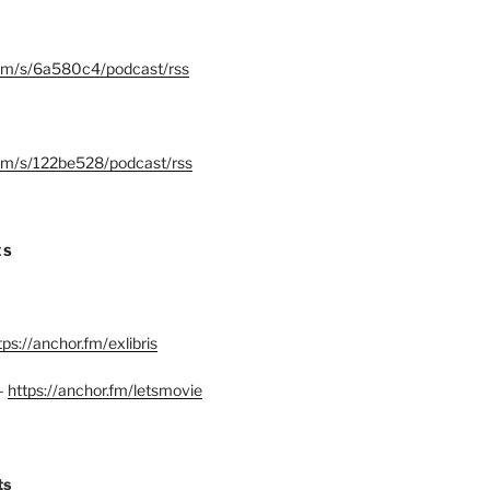
.fm/s/6a580c4/podcast/rss
.fm/s/122be528/podcast/rss
ES
tps://anchor.fm/exlibris
–
https://anchor.fm/letsmovie
ts