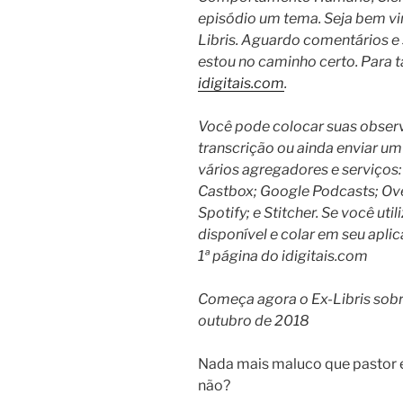
episódio um tema.
Seja bem vi
Libris.
Aguardo comentários e s
estou no caminho certo. Para t
idigitais.com
.
Você pode colocar suas observ
transcrição ou ainda enviar um
vários agregadores e serviços:
Castbox; Google Podcasts; Ove
Spotify; e Stitcher.
Se você util
disponível e colar em seu aplic
1ª página do idigitais.com
Começa agora o Ex-Libris sob
outubro de 2018
Nada mais maluco que pastor e
não?