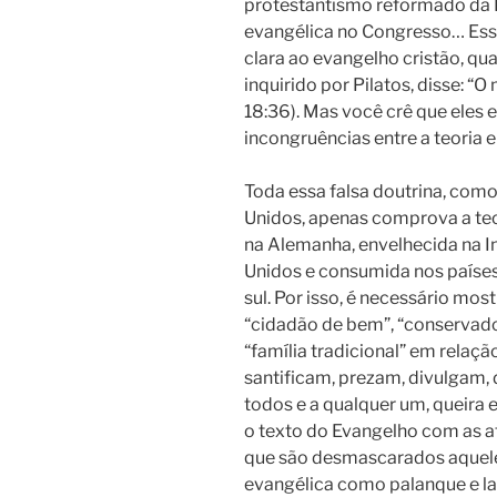
protestantismo reformado da E
evangélica no Congresso… Ess
clara ao evangelho cristão, qu
inquirido por Pilatos, disse: 
18:36). Mas você crê que eles 
incongruências entre a teoria 
Toda essa falsa doutrina, como
Unidos, apenas comprova a teo
na Alemanha, envelhecida na I
Unidos e consumida nos paíse
sul. Por isso, é necessário mos
“cidadão de bem”, “conservador”
“família tradicional” em relaçã
santificam, prezam, divulgam
todos e a qualquer um, queira e
o texto do Evangelho com as at
que são desmascarados aquele
evangélica como palanque e la