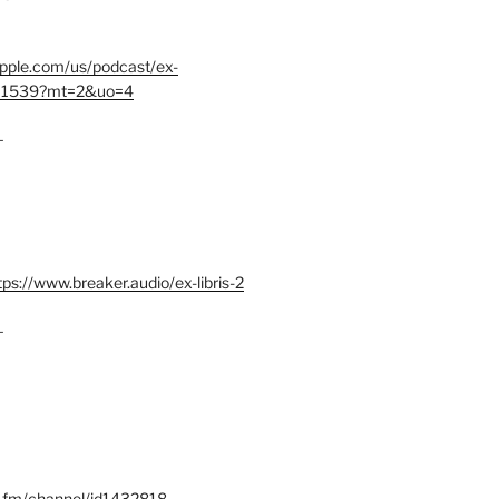
.apple.com/us/podcast/ex-
401539?mt=2&uo=4
–
tps://www.breaker.audio/ex-libris-2
–
x.fm/channel/id1432818