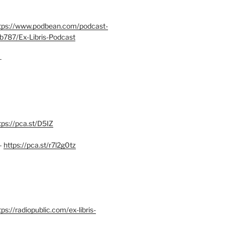
tps://www.podbean.com/podcast-
b787/Ex-Libris-Podcast
–
tps://pca.st/D5IZ
–
https://pca.st/r7l2g0tz
ps://radiopublic.com/ex-libris-