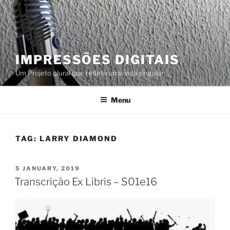
Skip
to
content
IMPRESSÕES DIGITAIS
Um Projeto plural que reflete uma vida singular
Menu
TAG:
LARRY DIAMOND
POSTED
5 JANUARY, 2019
ON
Transcrição Ex Libris – S01e16