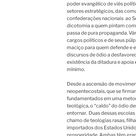
poder evangélico de viés polí
setores estratégicos, das comu
confederações nacionais
ao S
dicotomia a quem pintam com
passa de pura propaganda. Vári
cargos políticos e de seus púl
maciço para quem defende e en
discursos de ódio a desfavorec
existência da ditadura e apoia 
mínimo.
Desde a ascensão de movimen
neopentecostais, que se firmam 
fundamentados em uma metodol
teológica, o “caldo” do ódio d
entornar.
Duas dessas escolas 
chamo de teologias rasas, filha
importados dos Estados Unidos,
prosperidade. Ambas têm gran