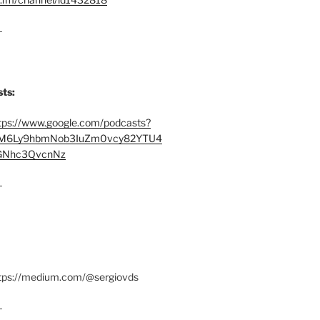
–
ts:
tps://www.google.com/podcasts?
M6Ly9hbmNob3IuZm0vcy82YTU4
Nhc3QvcnNz
–
ttps://medium.com/@sergiovds
–