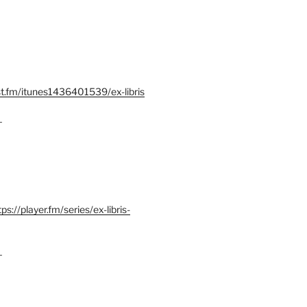
st.fm/itunes1436401539/ex-libris
–
tps://player.fm/series/ex-libris-
–