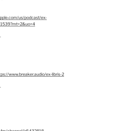
.apple.com/us/podcast/ex-
401539?mt=2&uo=4
–
tps://www.breaker.audio/ex-libris-2
–
x.fm/channel/id1432818