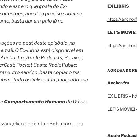
ndo e espero que goste do Ex-
EX LIBRIS
ugestões, afinal eu preciso saber se
https://anchor
anto, basta dar um pulo lá no
LET’S MOVIE!
ações no post deste episódio, na
https://anchor
 email.
O Ex-Libris está disponível em
 Anchor.fm; Apple Podcasts; Breaker;
rCast; Pocket Casts; RadioPublic;
AGREGADOR
izar outro serviço, basta copiar o rss
ativo. Todo os links estão publicados na
Anchor.fm
EX LIBRIS –
ht
re
Comportamento Humano
de 09 de
LET’S MOVIE! 
vangélico apoiar Jair Bolsonaro… ou
Apple Podcas