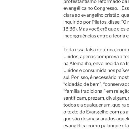
protestantismo reformado da E
evangélica no Congresso… Ess
clara ao evangelho cristão, qu
inquirido por Pilatos, disse: 
18:36). Mas você crê que eles 
incongruências entre a teoria 
Toda essa falsa doutrina, como
Unidos, apenas comprova a teo
na Alemanha, envelhecida na I
Unidos e consumida nos paíse
sul. Por isso, é necessário mos
“cidadão de bem”, “conservador”
“família tradicional” em relaçã
santificam, prezam, divulgam
todos e a qualquer um, queira e
o texto do Evangelho com as at
que são desmascarados aquele
evangélica como palanque e la