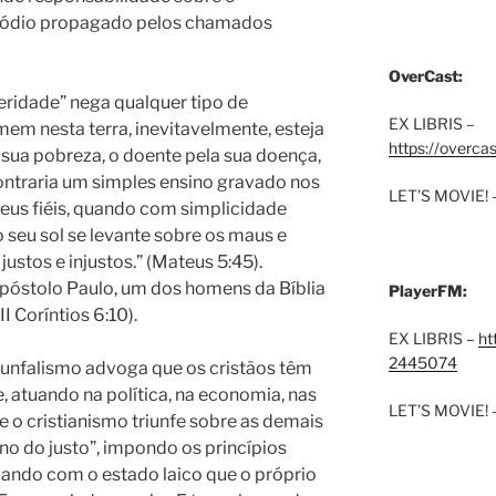
e ódio propagado pelos chamados
OverCast:
ridade” nega qualquer tipo de
EX LIBRIS –
m nesta terra, inevitavelmente, esteja
https://overca
 sua pobreza, o doente pela sua doença,
 Contraria um simples ensino gravado nos
LET’S MOVIE! 
eus fiéis, quando com simplicidade
o seu sol se levante sobre os maus e
justos e injustos.” (Mateus 5:45).
óstolo Paulo, um dos homens da Bíblia
PlayerFM:
II Coríntios 6:10).
EX LIBRIS –
ht
2445074
riunfalismo advoga que os cristãos têm
 atuando na política, na economia, nas
LET’S MOVIE! 
e o cristianismo triunfe sobre as demais
rno do justo”, impondo os princípios
izando com o estado laico que o próprio