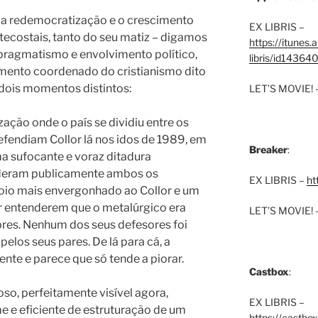
 a redemocratização e o crescimento
EX LIBRIS –
tecostais, tanto do seu matiz – digamos
https://itunes
pragmatismo e envolvimento político,
libris/id1436
mento coordenado do cristianismo dito
dois momentos distintos:
LET’S MOVIE! 
zação onde o país se dividiu entre os
efendiam Collor lá nos idos de 1989, em
Breaker
:
ma sufocante e voraz ditadura
enderam publicamente ambos os
EX LIBRIS –
ht
poio mais envergonhado ao Collor e um
r entenderem que o metalúrgico era
LET’S MOVIE! 
res.
Nenhum dos seus defesores foi
elos seus pares. De lá para cá, a
te e parece que só tende a piorar.
Castbox
:
o, perfeitamente visível agora,
EX LIBRIS –
e e eficiente de estruturação de um
https://castbo