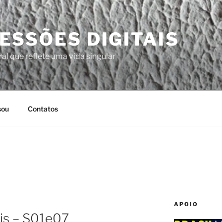
ESSÕES DIGITAIS
al que reflete uma vida singular
sou
Contatos
APOIO
ris – S01e07