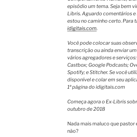
episódio um tema.
Seja bem vi
Libris.
Aguardo comentários e s
estou no caminho certo. Para t
idigitais.com
.
Você pode colocar suas observ
transcrição ou ainda enviar um
vários agregadores e serviços:
Castbox; Google Podcasts; Ove
Spotify; e Stitcher.
Se você util
disponível e colar em seu aplic
1ª página do idigitais.com
Começa agora o Ex-Libris sob
outubro de 2018
Nada mais maluco que pastor e
não?