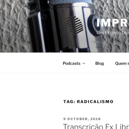
Skip
to
content
IMPR
Um Projeto plur
Podcasts
Blog
Quem 
TAG:
RADICALISMO
POSTED
9 OCTOBER, 2018
ON
Transcrição Ex Lib