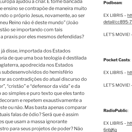
uropa ajudou a criar. E tome bancada
Podbean:
e ensino se contrapõe de maneira muito
ando o próprio Jesus, novamente, ao ser
EX LIBRIS –
ht
detail/cc895-7
“O meu Reino não é deste mundo” (João
estão se importando com tais
LET’S MOVIE! 
e a praxis por eles mesmos defendidas?
 já disse, importada dos Estados
ria de que uma boa teologia é destilada
Pocket Casts
:
nglaterra, apodrecida nos Estados
s subdesenvolvidos do hemisfério
EX LIBRIS –
ht
trar as contradições do atual discurso do
LET’S MOVIE! 
, “cristão” e “defensor da vida” e da
o ao simples e puro texto que eles tanto
, decoram e repetem exaustivamente a
ste ou não.
Mas basta apenas comparar
RadioPublic
:
uais falas de ódio? Será que é assim
s que usam a massa ignorante
EX LIBRIS –
htt
stro para seus projetos de poder? Não
6nbjKq