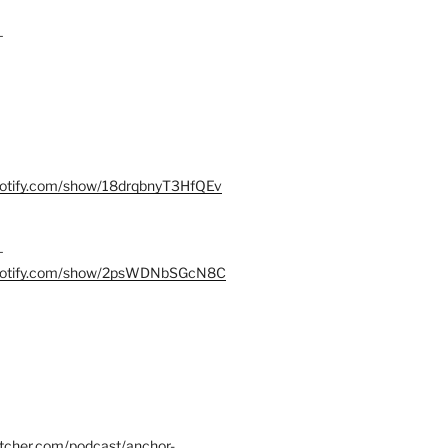
–
spotify.com/show/18drqbnyT3HfQEv
–
.spotify.com/show/2psWDNbSGcN8C
itcher.com/podcast/anchor-