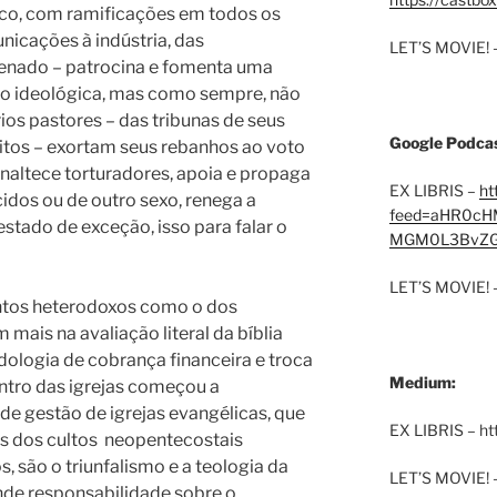
tico, com ramificações em todos os
nicações à indústria, das
LET’S MOVIE! 
enado – patrocina e fomenta uma
o ideológica, mas como sempre, não
os pastores – das tribunas de seus
Google Podcas
pitos – exortam seus rebanhos ao voto
altece torturadores, apoia e propaga
EX LIBRIS –
ht
idos ou de outro sexo, renega a
feed=aHR0cH
estado de exceção, isso para falar o
MGM0L3BvZG
LET’S MOVIE! 
tos heterodoxos como o dos
mais na avaliação literal da bíblia
ogia de cobrança financeira e troca
Medium:
entro das igrejas começou a
de gestão de igrejas evangélicas, que
EX LIBRIS – h
s dos cultos
neopentecostais
 são o triunfalismo e a teologia da
LET’S MOVIE! 
de responsabilidade sobre o