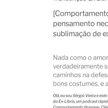
[Comportament
pensamento neo
sublimação de e
Nada como o amor 
verdadeiramente su
caminhos na defesa
bons costumes, e a
Olá, eu sou Sérgio Vieira e est
do Ex-Libris, um podcast rápido 
Comportamento Humano, Ciênci