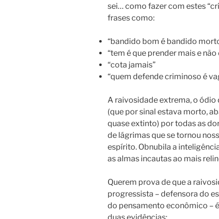
sei… como fazer com estes “cr
frases como:
“bandido bom é bandido morto
“tem é que prender mais e não
“cota jamais”
“quem defende criminoso é va
A raivosidade extrema, o ódio
(que por sinal estava morto, 
quase extinto) por todas as do
de lágrimas que se tornou nos
espírito.
Obnubila a inteligênci
as almas incautas ao mais reli
Querem prova de que a raivosi
progressista – defensora do es
do pensamento econômico – é 
duas evidências: