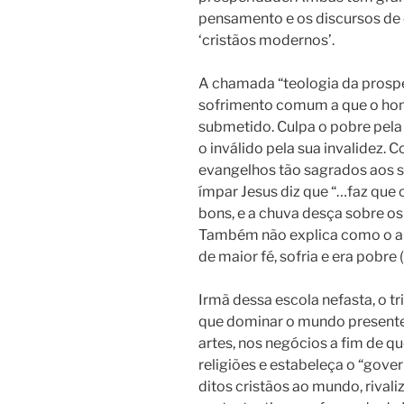
pensamento e os discursos d
‘cristãos modernos’.
A chamada “teologia da prospe
sofrimento comum a que o home
submetido.
Culpa o pobre pela
o inválido pela sua invalidez.
evangelhos tão sagrados aos s
ímpar Jesus diz que “…faz que 
bons, e a chuva desça sobre os 
Também não explica como o ap
de maior fé, sofria e era pobre (
Irmã dessa escola nefasta, o t
que dominar o mundo presente,
artes, nos negócios a fim de qu
religiões e estabeleça o “gove
ditos cristãos ao mundo, rival