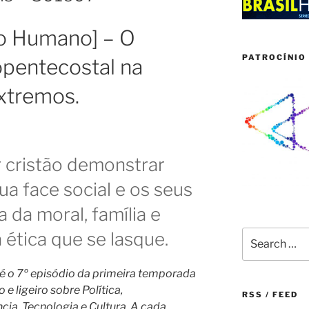
o Humano] – O
PATROCÍNIO 
pentecostal na
xtremos.
cristão demonstrar
a face social e os seus
 da moral, família e
Search
 ética que se lasque.
for:
e é o 7º episódio da primeira temporada
e ligeiro sobre Política,
RSS / FEED
a, Tecnologia e Cultura. A cada