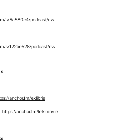
.fm/s/6a580c4/podcast/rss
.fm/s/122be528/podcast/rss
ES
tps://anchor.fm/exlibris
–
https://anchor.fm/letsmovie
ts