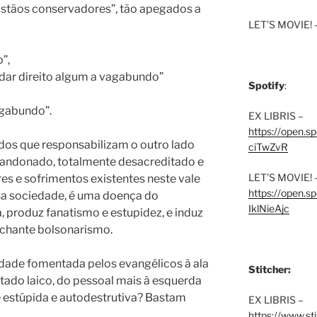
istãos conservadores”, tão apegados a
LET’S MOVIE! 
”,
 dar direito algum a vagabundo”
Spotify
:
gabundo”.
EX LIBRIS –
https://open.
 dos que responsabilizam o outro lado
ciTwZvR
abandonado, totalmente desacreditado e
LET’S MOVIE! 
res e sofrimentos existentes neste vale
https://open
sa sociedade, é uma doença do
IklNieAjc
a, produz fanatismo e estupidez, e induz
nchante bolsonarismo.
dade fomentada pelos evangélicos à ala
Stitcher:
tado laico, do pessoal mais à esquerda
estúpida e autodestrutiva? Bastam
EX LIBRIS –
https://www.st