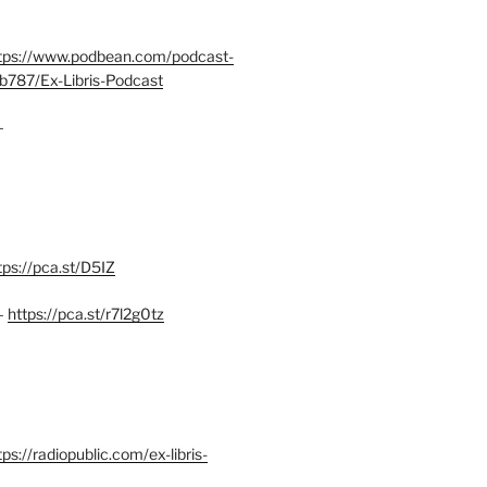
tps://www.podbean.com/podcast-
b787/Ex-Libris-Podcast
–
tps://pca.st/D5IZ
–
https://pca.st/r7l2g0tz
ps://radiopublic.com/ex-libris-