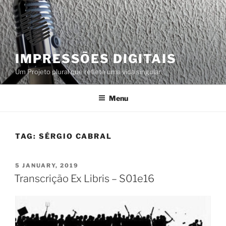
Skip
to
content
IMPRESSÕES DIGITAIS
Um Projeto plural que reflete uma vida singular
Menu
TAG:
SÉRGIO CABRAL
POSTED
5 JANUARY, 2019
ON
Transcrição Ex Libris – S01e16