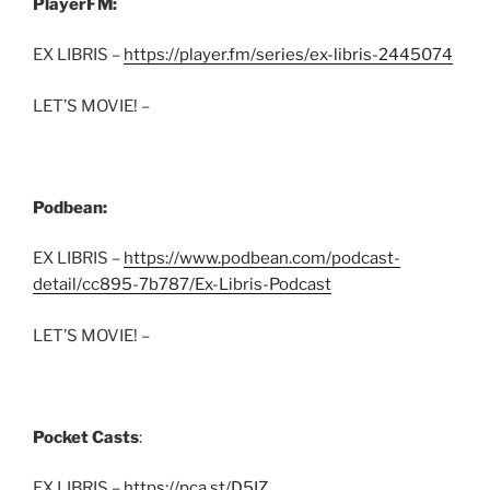
PlayerFM:
EX LIBRIS –
https://player.fm/series/ex-libris-2445074
LET’S MOVIE! –
Podbean:
EX LIBRIS –
https://www.podbean.com/podcast-
detail/cc895-7b787/Ex-Libris-Podcast
LET’S MOVIE! –
Pocket Casts
:
EX LIBRIS –
https://pca.st/D5IZ