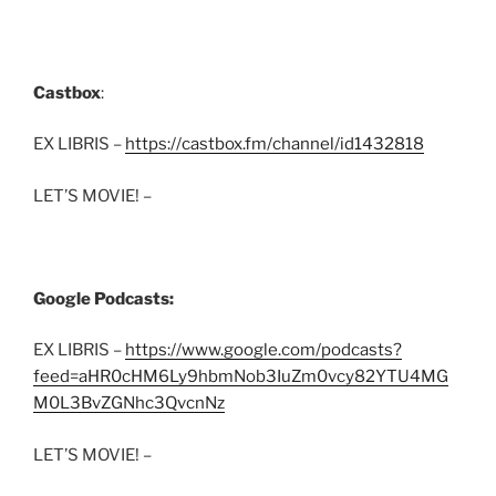
Castbox
:
EX LIBRIS –
https://castbox.fm/channel/id1432818
LET’S MOVIE! –
Google Podcasts:
EX LIBRIS –
https://www.google.com/podcasts?
feed=aHR0cHM6Ly9hbmNob3IuZm0vcy82YTU4MG
M0L3BvZGNhc3QvcnNz
LET’S MOVIE! –