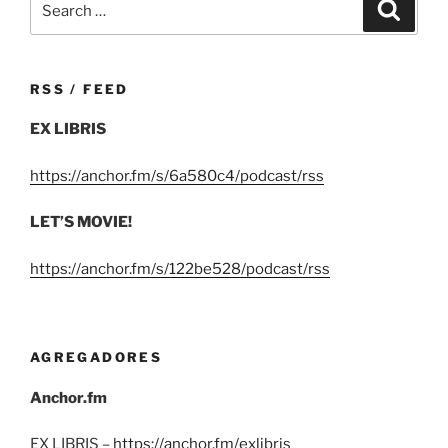
Search
for:
RSS / FEED
EX LIBRIS
https://anchor.fm/s/6a580c4/podcast/rss
LET’S MOVIE!
https://anchor.fm/s/122be528/podcast/rss
AGREGADORES
Anchor.fm
EX LIBRIS –
https://anchor.fm/exlibris