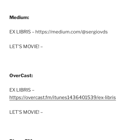
Medium:
EX LIBRIS – https://medium.com/@sergiovds
LET’S MOVIE! –
OverCast:
EX LIBRIS –
https://overcast.fm/itunes1436401539/ex-libris
LET’S MOVIE! –