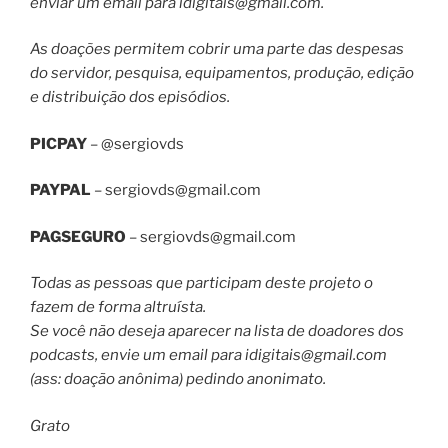
enviar um email para
idigitais@gmail.com
.
As doações permitem cobrir uma parte das despesas
do servidor, pesquisa, equipamentos, produção, edição
e distribuição dos episódios.
PICPAY
– @sergiovds
PAYPAL
–
sergiovds@gmail.com
PAGSEGURO
–
sergiovds@gmail.com
Todas as pessoas que participam deste projeto o
fazem de forma altruísta.
Se você não deseja aparecer na lista de doadores dos
podcasts, envie um email para
idigitais@gmail.com
(ass: doação anônima) pedindo anonimato.
Grato