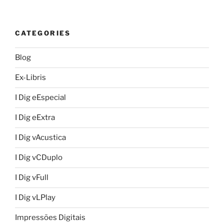
CATEGORIES
Blog
Ex-Libris
I Dig eEspecial
I Dig eExtra
I Dig vAcustica
I Dig vCDuplo
I Dig vFull
I Dig vLPlay
Impressões Digitais