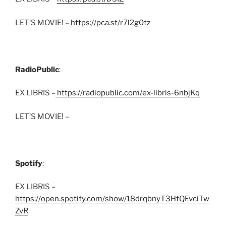
LET’S MOVIE! –
https://pca.st/r7l2g0tz
RadioPublic
:
EX LIBRIS –
https://radiopublic.com/ex-libris-6nbjKq
LET’S MOVIE! –
Spotify
:
EX LIBRIS –
https://open.spotify.com/show/18drqbnyT3HfQEvciTw
ZvR