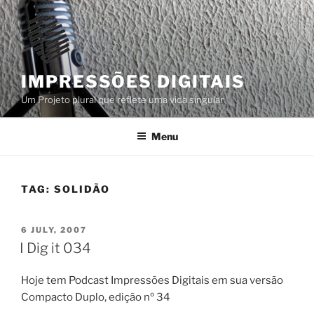
Skip
to
content
IMPRESSÕES DIGITAIS
Um Projeto plural que reflete uma vida singular
Menu
TAG:
SOLIDÃO
POSTED
6 JULY, 2007
ON
I Dig it 034
Hoje tem Podcast Impressões Digitais em sua versão
Compacto Duplo, edição nº 34