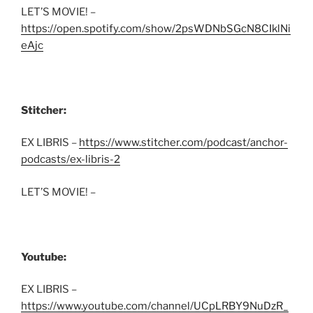
LET’S MOVIE! –
https://open.spotify.com/show/2psWDNbSGcN8CIklNi
eAjc
Stitcher:
EX LIBRIS –
https://www.stitcher.com/podcast/anchor-
podcasts/ex-libris-2
LET’S MOVIE! –
Youtube:
EX LIBRIS –
https://www.youtube.com/channel/UCpLRBY9NuDzR_