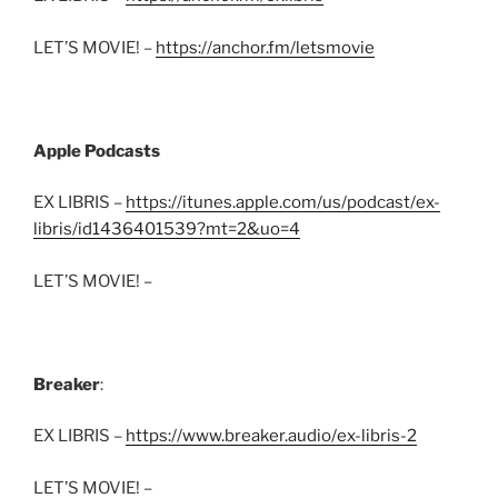
LET’S MOVIE! –
https://anchor.fm/letsmovie
Apple Podcasts
EX LIBRIS –
https://itunes.apple.com/us/podcast/ex-
libris/id1436401539?mt=2&uo=4
LET’S MOVIE! –
Breaker
:
EX LIBRIS –
https://www.breaker.audio/ex-libris-2
LET’S MOVIE! –