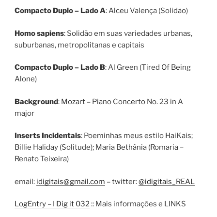
Compacto Duplo – Lado A
: Alceu Valença (Solidão)
Homo sapiens
: Solidão em suas variedades urbanas,
suburbanas, metropolitanas e capitais
Compacto Duplo – Lado B
: Al Green (Tired Of Being
Alone)
Background
: Mozart – Piano Concerto No. 23 in A
major
Inserts Incidentais
: Poeminhas meus estilo HaiKais;
Billie Haliday (Solitude); Maria Bethânia (Romaria –
Renato Teixeira)
email:
idigitais@gmail.com
– twitter:
@idigitais_REAL
LogEntry – I Dig it 032
:: Mais informações e LINKS