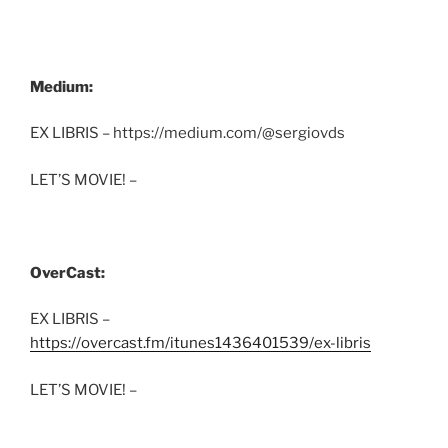
Medium:
EX LIBRIS – https://medium.com/@sergiovds
LET’S MOVIE! –
OverCast:
EX LIBRIS –
https://overcast.fm/itunes1436401539/ex-libris
LET’S MOVIE! –