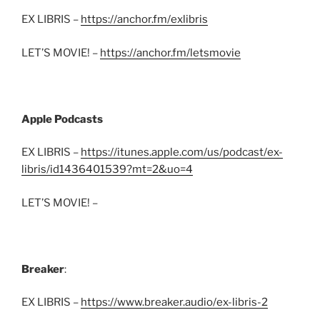
EX LIBRIS –
https://anchor.fm/exlibris
LET’S MOVIE! –
https://anchor.fm/letsmovie
Apple Podcasts
EX LIBRIS –
https://itunes.apple.com/us/podcast/ex-
libris/id1436401539?mt=2&uo=4
LET’S MOVIE! –
Breaker
:
EX LIBRIS –
https://www.breaker.audio/ex-libris-2