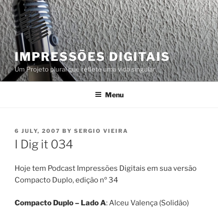
Skip
to
content
IMPRESSÕES DIGITAIS
Um Projeto plural que reflete uma vida singular
Menu
POSTED
6 JULY, 2007
BY
SERGIO VIEIRA
ON
I Dig it 034
Hoje tem Podcast Impressões Digitais em sua versão
Compacto Duplo, edição nº 34
Compacto Duplo – Lado A
: Alceu Valença (Solidão)