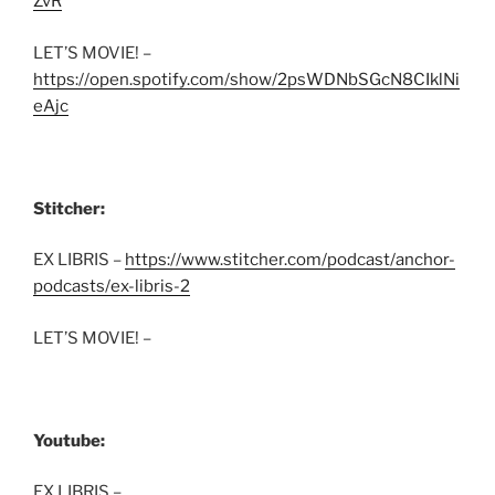
ZvR
LET’S MOVIE! –
https://open.spotify.com/show/2psWDNbSGcN8CIklNi
eAjc
Stitcher:
EX LIBRIS –
https://www.stitcher.com/podcast/anchor-
podcasts/ex-libris-2
LET’S MOVIE! –
Youtube:
EX LIBRIS –