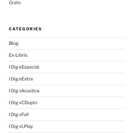
Grato
CATEGORIES
Blog
Ex-Libris
I Dig eEspecial
I Dig eExtra
I Dig vAcustica
I Dig vCDuplo
I Dig vFull
I Dig vLPlay