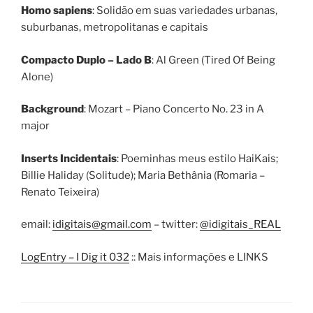
Homo sapiens
: Solidão em suas variedades urbanas,
suburbanas, metropolitanas e capitais
Compacto Duplo – Lado B
: Al Green (Tired Of Being
Alone)
Background
: Mozart – Piano Concerto No. 23 in A
major
Inserts Incidentais
: Poeminhas meus estilo HaiKais;
Billie Haliday (Solitude); Maria Bethânia (Romaria –
Renato Teixeira)
email:
idigitais@gmail.com
– twitter:
@idigitais_REAL
LogEntry – I Dig it 032
:: Mais informações e LINKS