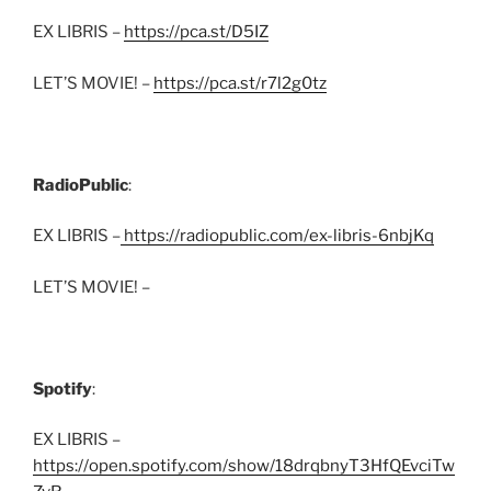
EX LIBRIS –
https://pca.st/D5IZ
LET’S MOVIE! –
https://pca.st/r7l2g0tz
RadioPublic
:
EX LIBRIS –
https://radiopublic.com/ex-libris-6nbjKq
LET’S MOVIE! –
Spotify
:
EX LIBRIS –
https://open.spotify.com/show/18drqbnyT3HfQEvciTw