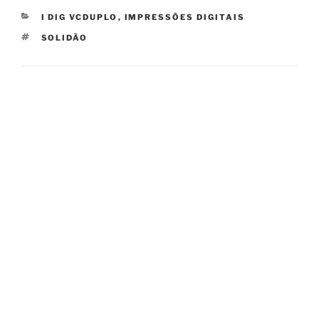
CATEGORIES
I DIG VCDUPLO
,
IMPRESSÕES DIGITAIS
TAGS
SOLIDÃO