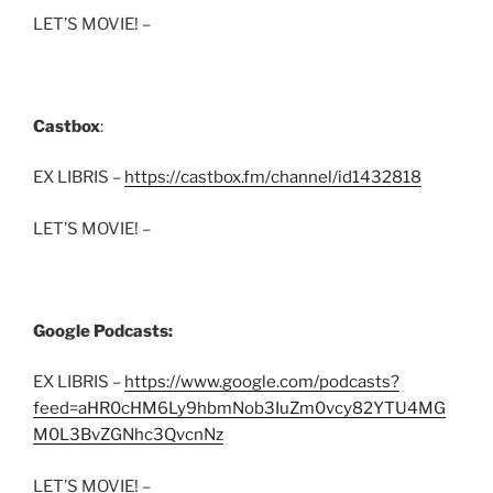
LET’S MOVIE! –
Castbox
:
EX LIBRIS –
https://castbox.fm/channel/id1432818
LET’S MOVIE! –
Google Podcasts:
EX LIBRIS –
https://www.google.com/podcasts?
feed=aHR0cHM6Ly9hbmNob3IuZm0vcy82YTU4MG
M0L3BvZGNhc3QvcnNz
LET’S MOVIE! –