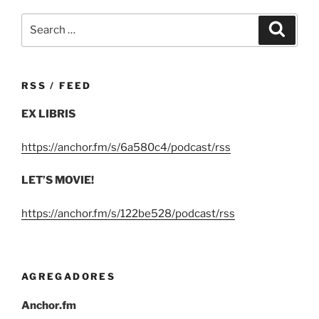
Search
Search
for:
RSS / FEED
EX LIBRIS
https://anchor.fm/s/6a580c4/podcast/rss
LET’S MOVIE!
https://anchor.fm/s/122be528/podcast/rss
AGREGADORES
Anchor.fm