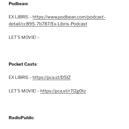
Podbean:
EX LIBRIS –
https://www.podbean.com/podcast-
detail/cc895-7b787/Ex-Libris-Podcast
LET’S MOVIE! –
Pocket Casts
:
EX LIBRIS –
https://pca.st/D5IZ
LET’S MOVIE! –
https://pca.st/r7l2g0tz
RadioPublic
: