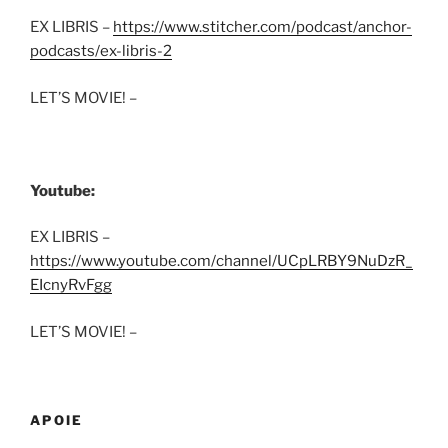
EX LIBRIS –
https://www.stitcher.com/podcast/anchor-
podcasts/ex-libris-2
LET’S MOVIE! –
Youtube:
EX LIBRIS –
https://www.youtube.com/channel/UCpLRBY9NuDzR_
EIcnyRvFgg
LET’S MOVIE! –
APOIE