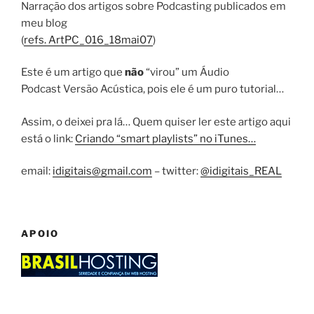
Narração dos artigos sobre Podcasting publicados em
meu blog
(
refs. ArtPC_016_18mai07
)
Este é um artigo que
não
“virou” um Áudio
Podcast Versão Acústica, pois ele é um puro tutorial…
Assim, o deixei pra lá… Quem quiser ler este artigo aqui
está o link:
Criando “smart playlists” no iTunes…
email:
idigitais@gmail.com
– twitter:
@idigitais_REAL
APOIO