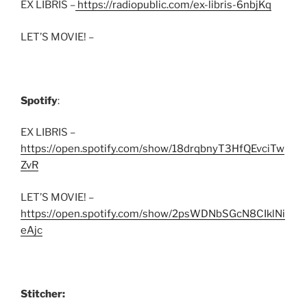
EX LIBRIS –
https://radiopublic.com/ex-libris-6nbjKq
LET’S MOVIE! –
Spotify
:
EX LIBRIS –
https://open.spotify.com/show/18drqbnyT3HfQEvciTw
ZvR
LET’S MOVIE! –
https://open.spotify.com/show/2psWDNbSGcN8CIklNi
eAjc
Stitcher: