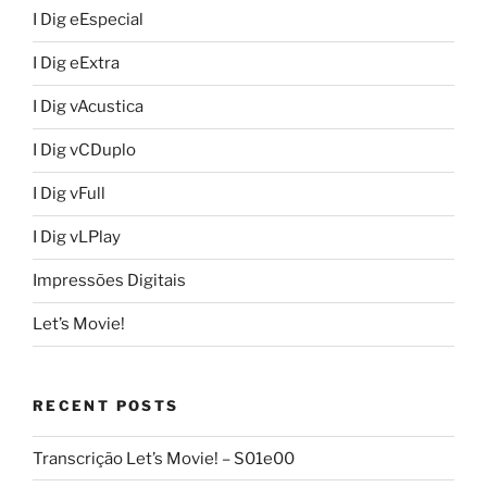
I Dig eEspecial
I Dig eExtra
I Dig vAcustica
I Dig vCDuplo
I Dig vFull
I Dig vLPlay
Impressões Digitais
Let’s Movie!
RECENT POSTS
Transcrição Let’s Movie! – S01e00