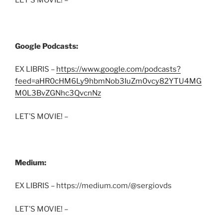
Google Podcasts:
EX LIBRIS –
https://www.google.com/podcasts?
feed=aHR0cHM6Ly9hbmNob3IuZm0vcy82YTU4MG
M0L3BvZGNhc3QvcnNz
LET’S MOVIE! –
Medium:
EX LIBRIS – https://medium.com/@sergiovds
LET’S MOVIE! –