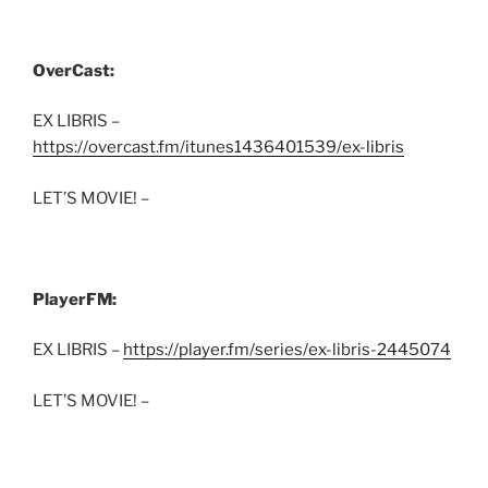
OverCast:
EX LIBRIS –
https://overcast.fm/itunes1436401539/ex-libris
LET’S MOVIE! –
PlayerFM:
EX LIBRIS –
https://player.fm/series/ex-libris-2445074
LET’S MOVIE! –