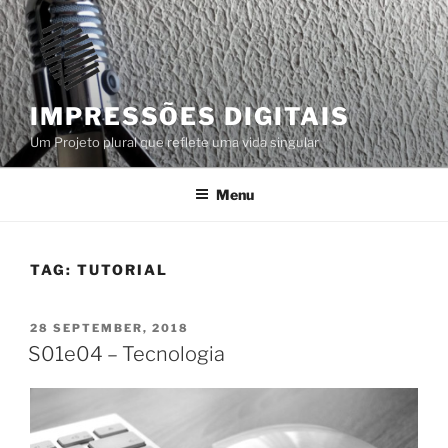
Skip
to
content
IMPRESSÕES DIGITAIS
Um Projeto plural que reflete uma vida singular
Menu
TAG:
TUTORIAL
POSTED
28 SEPTEMBER, 2018
ON
S01e04 – Tecnologia