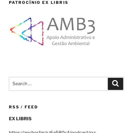
PATROCÍNIO EX LIBRIS
Search
Search
for:
RSS / FEED
EX LIBRIS
https://anchor.fm/s/6a580c4/podcast/rss