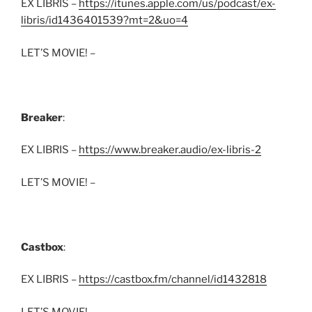
EX LIBRIS –
https://itunes.apple.com/us/podcast/ex-
libris/id1436401539?mt=2&uo=4
LET’S MOVIE! –
Breaker
:
EX LIBRIS –
https://www.breaker.audio/ex-libris-2
LET’S MOVIE! –
Castbox
:
EX LIBRIS –
https://castbox.fm/channel/id1432818
LET’S MOVIE! –