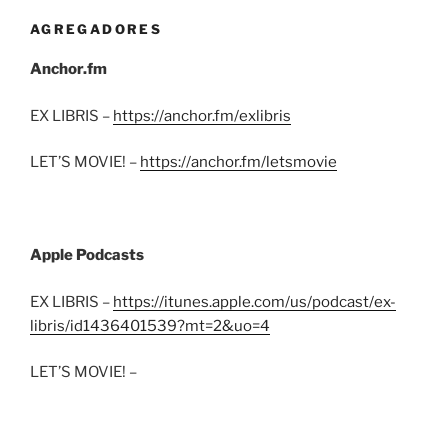
AGREGADORES
Anchor.fm
EX LIBRIS –
https://anchor.fm/exlibris
LET’S MOVIE! –
https://anchor.fm/letsmovie
Apple Podcasts
EX LIBRIS –
https://itunes.apple.com/us/podcast/ex-
libris/id1436401539?mt=2&uo=4
LET’S MOVIE! –