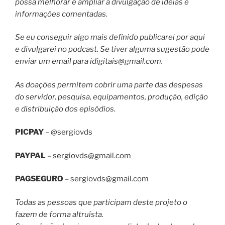
possa melhorar e ampliar a divulgação de ideias e
informações comentadas.
Se eu conseguir algo mais definido publicarei por aqui
e divulgarei no podcast. Se tiver alguma sugestão pode
enviar um email para
idigitais@gmail.com
.
As doações permitem cobrir uma parte das despesas
do servidor, pesquisa, equipamentos, produção, edição
e distribuição dos episódios.
PICPAY
– @sergiovds
PAYPAL
–
sergiovds@gmail.com
PAGSEGURO
–
sergiovds@gmail.com
Todas as pessoas que participam deste projeto o
fazem de forma altruísta.