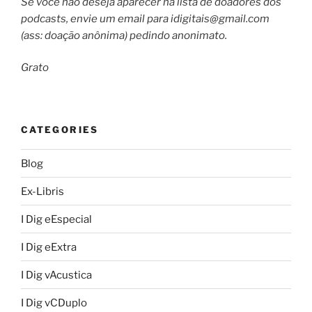
Se você não deseja aparecer na lista de doadores dos
podcasts, envie um email para
idigitais@gmail.com
(ass: doação anônima) pedindo anonimato.
Grato
CATEGORIES
Blog
Ex-Libris
I Dig eEspecial
I Dig eExtra
I Dig vAcustica
I Dig vCDuplo