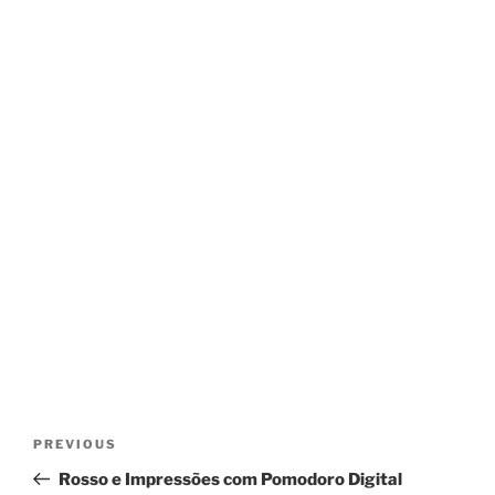
Post
Previous
PREVIOUS
navigation
Post
Rosso e Impressões com Pomodoro Digital