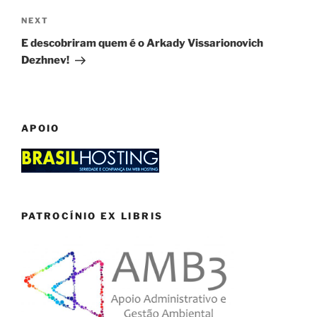
Next
NEXT
Post
E descobriram quem é o Arkady Vissarionovich
Dezhnev!
APOIO
PATROCÍNIO EX LIBRIS