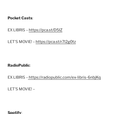
Pocket Casts
:
EX LIBRIS –
https://pca.st/D5IZ
LET’S MOVIE! –
https://pca.st/r7l2g0tz
RadioPublic
:
EX LIBRIS –
https://radiopublic.com/ex-libris-6nbjKq
LET’S MOVIE! –
Spotify
: