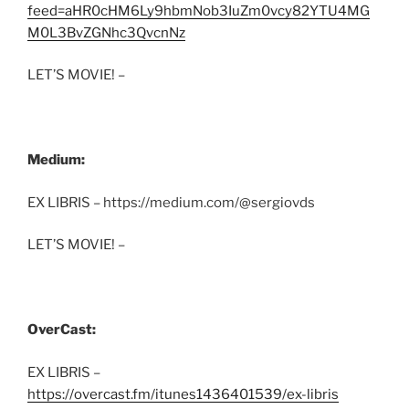
feed=aHR0cHM6Ly9hbmNob3IuZm0vcy82YTU4MG
M0L3BvZGNhc3QvcnNz
LET’S MOVIE! –
Medium:
EX LIBRIS – https://medium.com/@sergiovds
LET’S MOVIE! –
OverCast:
EX LIBRIS –
https://overcast.fm/itunes1436401539/ex-libris