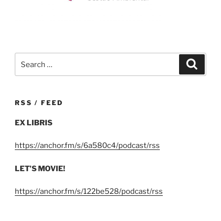
Search
Search
for:
RSS / FEED
EX LIBRIS
https://anchor.fm/s/6a580c4/podcast/rss
LET’S MOVIE!
https://anchor.fm/s/122be528/podcast/rss