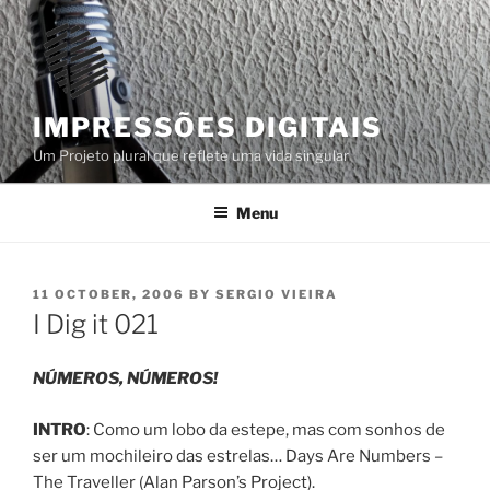
Skip
to
content
IMPRESSÕES DIGITAIS
Um Projeto plural que reflete uma vida singular
Menu
POSTED
11 OCTOBER, 2006
BY
SERGIO VIEIRA
ON
I Dig it 021
NÚMEROS, NÚMEROS!
INTRO
: Como um lobo da estepe, mas com sonhos de
ser um mochileiro das estrelas… Days Are Numbers –
The Traveller (Alan Parson’s Project).