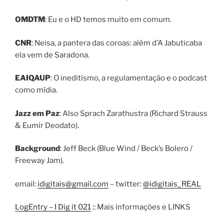
OMDTM
: Eu e o HD temos muito em comum.
CNR
: Neisa, a pantera das coroas: além d’A Jabuticaba
ela vem de Saradona.
EAIQAUP
: O ineditismo, a regulamentação e o podcast
como mídia.
Jazz em Paz
: Also Sprach Zarathustra (Richard Strauss
& Eumir Deodato).
Background
: Jeff Beck (Blue Wind / Beck’s Bolero /
Freeway Jam).
email:
idigitais@gmail.com
– twitter:
@idigitais_REAL
LogEntry – I Dig it 021
:: Mais informações e LINKS