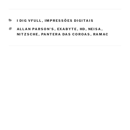
CATEGORIES
I DIG VFULL
,
IMPRESSÕES DIGITAIS
TAGS
ALLAN PARSON'S
,
EXABYTE
,
HD
,
NEISA
,
NITZSCHE
,
PANTERA DAS COROAS
,
RAMAC