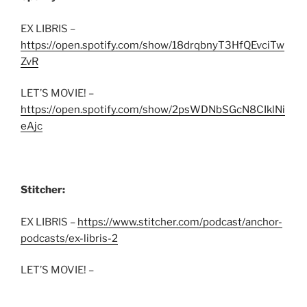
EX LIBRIS –
https://open.spotify.com/show/18drqbnyT3HfQEvciTw
ZvR
LET’S MOVIE! –
https://open.spotify.com/show/2psWDNbSGcN8CIklNi
eAjc
Stitcher:
EX LIBRIS –
https://www.stitcher.com/podcast/anchor-
podcasts/ex-libris-2
LET’S MOVIE! –