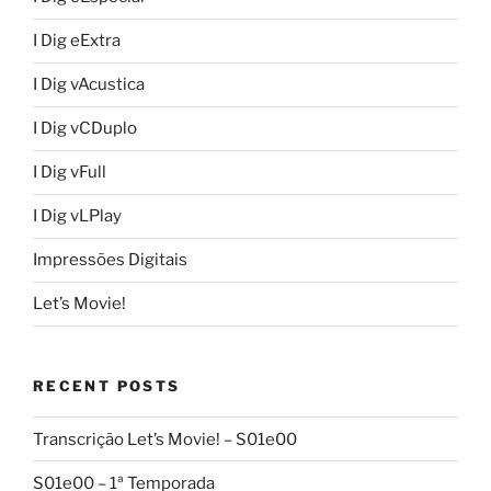
I Dig eExtra
I Dig vAcustica
I Dig vCDuplo
I Dig vFull
I Dig vLPlay
Impressões Digitais
Let’s Movie!
RECENT POSTS
Transcrição Let’s Movie! – S01e00
S01e00 – 1ª Temporada