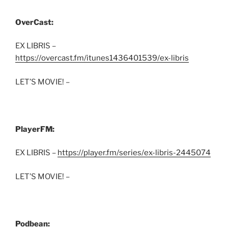
OverCast:
EX LIBRIS –
https://overcast.fm/itunes1436401539/ex-libris
LET’S MOVIE! –
PlayerFM:
EX LIBRIS –
https://player.fm/series/ex-libris-2445074
LET’S MOVIE! –
Podbean: