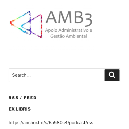
Search
Search
for:
RSS / FEED
EX LIBRIS
https://anchor.fm/s/6a580c4/podcast/rss