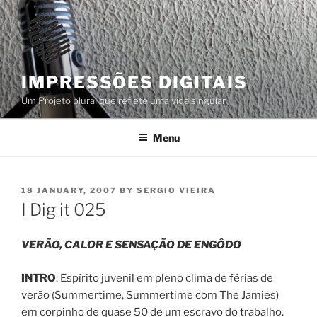
Skip
to
content
IMPRESSÕES DIGITAIS
Um Projeto plural que reflete uma vida singular
Menu
POSTED
18 JANUARY, 2007
BY
SERGIO VIEIRA
ON
I Dig it 025
VERÃO, CALOR E SENSAÇÃO DE ENGÔDO
INTRO
: Espírito juvenil em pleno clima de férias de
verão (Summertime, Summertime com The Jamies)
em corpinho de quase 50 de um escravo do trabalho.