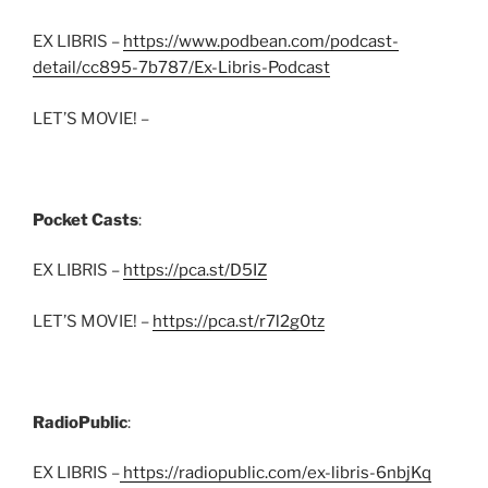
EX LIBRIS –
https://www.podbean.com/podcast-
detail/cc895-7b787/Ex-Libris-Podcast
LET’S MOVIE! –
Pocket Casts
:
EX LIBRIS –
https://pca.st/D5IZ
LET’S MOVIE! –
https://pca.st/r7l2g0tz
RadioPublic
:
EX LIBRIS –
https://radiopublic.com/ex-libris-6nbjKq