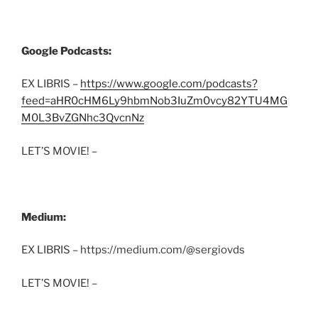
Google Podcasts:
EX LIBRIS –
https://www.google.com/podcasts?
feed=aHR0cHM6Ly9hbmNob3IuZm0vcy82YTU4MG
M0L3BvZGNhc3QvcnNz
LET’S MOVIE! –
Medium:
EX LIBRIS – https://medium.com/@sergiovds
LET’S MOVIE! –