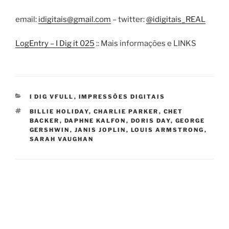
email:
idigitais@gmail.com
– twitter:
@idigitais_REAL
LogEntry – I Dig it 025
:: Mais informações e LINKS
CATEGORIES
I DIG VFULL
,
IMPRESSÕES DIGITAIS
TAGS
BILLIE HOLIDAY
,
CHARLIE PARKER
,
CHET
BACKER
,
DAPHNE KALFON
,
DORIS DAY
,
GEORGE
GERSHWIN
,
JANIS JOPLIN
,
LOUIS ARMSTRONG
,
SARAH VAUGHAN