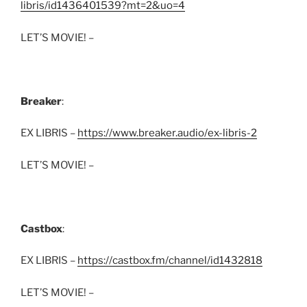
libris/id1436401539?mt=2&uo=4
LET’S MOVIE! –
Breaker
:
EX LIBRIS –
https://www.breaker.audio/ex-libris-2
LET’S MOVIE! –
Castbox
:
EX LIBRIS –
https://castbox.fm/channel/id1432818
LET’S MOVIE! –