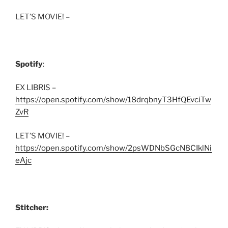
LET’S MOVIE! –
Spotify
:
EX LIBRIS –
https://open.spotify.com/show/18drqbnyT3HfQEvciTw
ZvR
LET’S MOVIE! –
https://open.spotify.com/show/2psWDNbSGcN8CIklNi
eAjc
Stitcher: