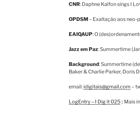
CNR
: Daphne Kalfon sings I Lo
OPDSM
– Exaltação aos neo-p
EAIQAUP
: O (des)ordenament
Jazz em Paz
: Summertime (Jani
Background
: Summertime (de
Baker & Charlie Parker, Doris 
email:
idigitais@gmail.com
– tw
LogEntry – I Dig it 025
:: Mais 