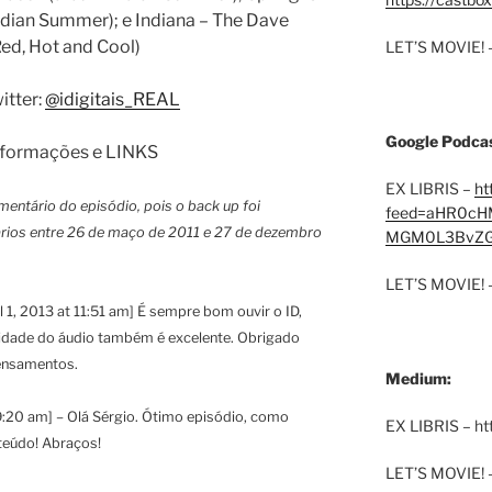
dian Summer); e Indiana – The Dave
ed, Hot and Cool)
LET’S MOVIE! 
itter:
@idigitais_REAL
Google Podcas
informações e LINKS
EX LIBRIS –
ht
mentário do episódio, pois o back up foi
feed=aHR0cH
rios entre 26 de maço de 2011 e 27 de dezembro
MGM0L3BvZG
LET’S MOVIE! 
 1, 2013 at 11:51 am] É sempre bom ouvir o ID,
lidade do áudio também é excelente. Obrigado
pensamentos.
Medium:
 9:20 am] – Olá Sérgio. Ótimo episódio, como
EX LIBRIS – h
teúdo! Abraços!
LET’S MOVIE! 