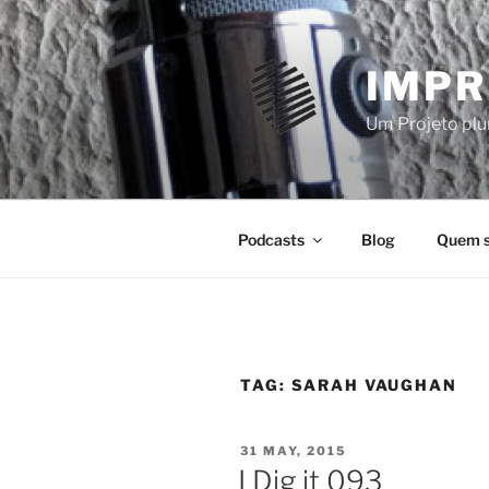
Skip
to
content
IMPR
Um Projeto plur
Podcasts
Blog
Quem 
TAG:
SARAH VAUGHAN
POSTED
31 MAY, 2015
ON
I Dig it 093