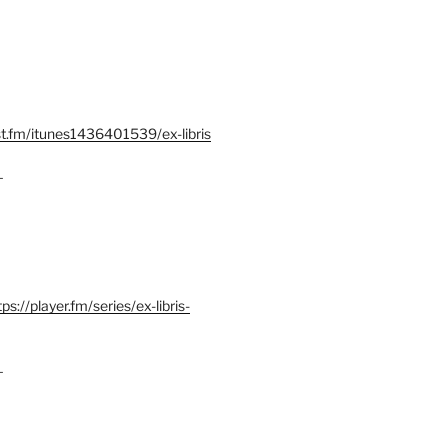
st.fm/itunes1436401539/ex-libris
–
tps://player.fm/series/ex-libris-
–