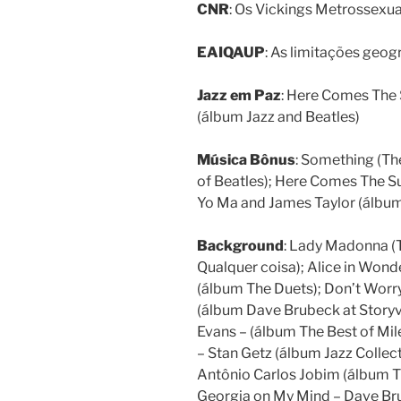
CNR
: Os Vickings Metrossexu
EAIQAUP
: As limitações geogr
Jazz em Paz
: Here Comes The 
(álbum Jazz and Beatles)
Música Bônus
: Something (Th
of Beatles); Here Comes The Su
Yo Ma and James Taylor (álbum
Background
: Lady Madonna (
Qualquer coisa); Alice in Wo
(álbum The Duets); Don’t Worr
(álbum Dave Brubeck at Storyvi
Evans – (álbum The Best of Mil
– Stan Getz (álbum Jazz Collect
Antônio Carlos Jobim (álbum T
Georgia on My Mind – Dave Bru