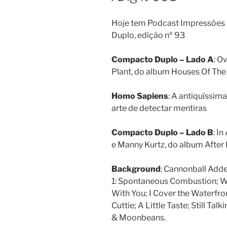
Hoje tem Podcast Impressões 
Duplo, edição nº 93
Compacto Duplo – Lado A
: O
Plant, do album Houses Of The 
Homo Sapiens
: A antiquíssima
arte de detectar mentiras
Compacto Duplo – Lado B
: I
e Manny Kurtz, do album After
Background
: Cannonball Adde
1: Spontaneous Combustion; Wit
With You; I Cover the Waterfr
Cuttie; A Little Taste; Still Ta
& Moonbeans.