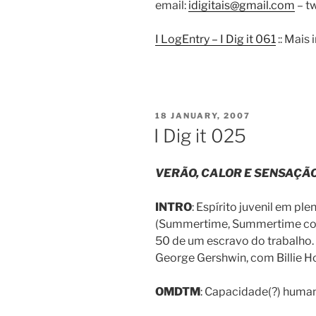
email:
idigitais@gmail.com
– tw
I LogEntry – I Dig it 061
:: Mais
POSTED
18 JANUARY, 2007
ON
I Dig it 025
VERÃO, CALOR E SENSAÇÃ
INTRO
: Espírito juvenil em ple
(Summertime, Summertime com
50 de um escravo do trabalh
George Gershwin, com Billie Ho
OMDTM
: Capacidade(?) human