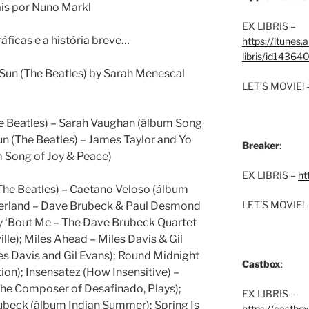
ais por Nuno Markl
EX LIBRIS –
áficas e a história breve…
https://itunes
libris/id1436
Sun (The Beatles) by Sarah Menescal
LET’S MOVIE! 
e Beatles) – Sarah Vaughan (álbum Song
n (The Beatles) – James Taylor and Yo
Breaker
:
 Song of Joy & Peace)
EX LIBRIS –
ht
The Beatles) – Caetano Veloso (álbum
LET’S MOVIE! 
nderland – Dave Brubeck & Paul Desmond
y ‘Bout Me – The Dave Brubeck Quartet
lle); Miles Ahead – Miles Davis & Gil
es Davis and Gil Evans); Round Midnight
Castbox
:
ion); Insensatez (How Insensitive) –
he Composer of Desafinado, Plays);
EX LIBRIS –
beck (álbum Indian Summer); Spring Is
https://castbo