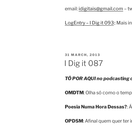
email:
idigitais@gmail.com
– tw
LogEntry – I Dig it 093
:: Mais 
POSTED
31 MARCH, 2013
ON
I Dig it 087
TÔ POR AQUI no podcasting
OMDTM
: Olha só como o tempo
Poesia Numa Hora Dessas?
: 
OPDSM
: Afinal quem quer ter 