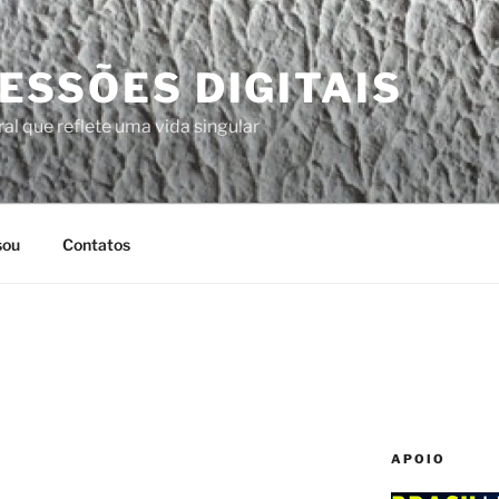
ESSÕES DIGITAIS
al que reflete uma vida singular
sou
Contatos
APOIO