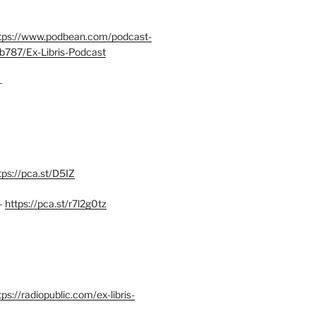
tps://www.podbean.com/podcast-
b787/Ex-Libris-Podcast
–
tps://pca.st/D5IZ
–
https://pca.st/r7l2g0tz
ps://radiopublic.com/ex-libris-