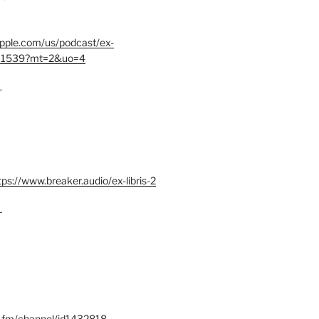
.apple.com/us/podcast/ex-
401539?mt=2&uo=4
–
tps://www.breaker.audio/ex-libris-2
–
x.fm/channel/id1432818