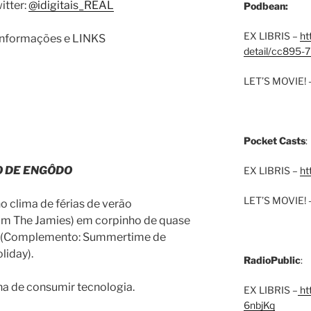
itter:
@idigitais_REAL
Podbean:
EX LIBRIS –
ht
 informações e LINKS
detail/cc895-7
LET’S MOVIE! 
Pocket Casts
:
O DE ENGÔDO
EX LIBRIS –
ht
LET’S MOVIE! 
no clima de férias de verão
 The Jamies) em corpinho de quase
o. (Complemento: Summertime de
liday).
RadioPublic
:
a de consumir tecnologia.
EX LIBRIS –
htt
6nbjKq