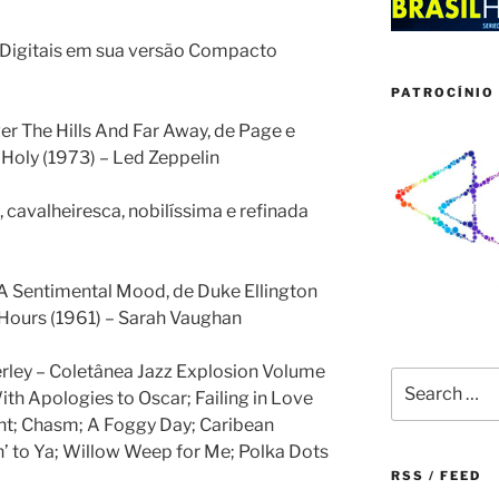
Digitais em sua versão Compacto
PATROCÍNIO 
ver The Hills And Far Away, de Page e
Holy (1973) – Led Zeppelin
, cavalheiresca, nobilíssima e refinada
n A Sentimental Mood, de Duke Ellington
 Hours (1961) – Sarah Vaughan
rley – Coletânea Jazz Explosion Volume
Search
h Apologies to Oscar; Failing in Love
for:
ont; Chasm; A Foggy Day; Caribean
lkin’ to Ya; Willow Weep for Me; Polka Dots
RSS / FEED