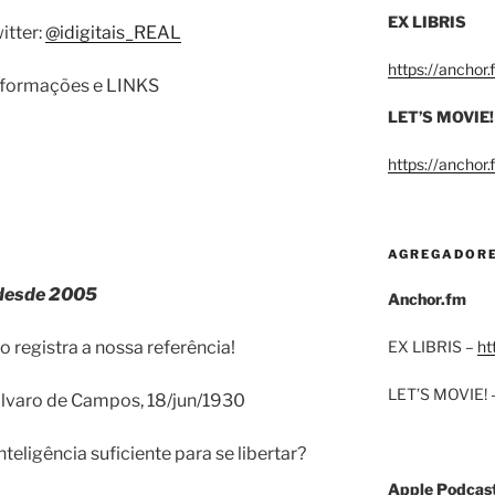
EX LIBRIS
itter:
@idigitais_REAL
https://anchor
informações e LINKS
LET’S MOVIE!
https://anchor
AGREGADOR
 desde 2005
Anchor.fm
 registra a nossa referência!
EX LIBRIS –
ht
LET’S MOVIE! 
Álvaro de Campos, 18/jun/1930
inteligência suficiente para se libertar?
Apple Podcas