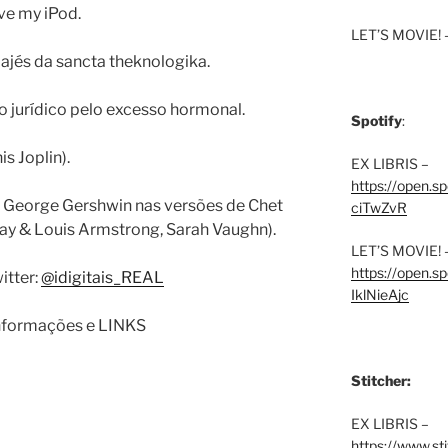
ve my iPod.
LET’S MOVIE! 
ajés da sancta theknologika.
o jurídico pelo excesso hormonal.
Spotify
:
s Joplin).
EX LIBRIS –
https://open.
 George Gershwin nas versões de Chet
ciTwZvR
Day & Louis Armstrong, Sarah Vaughn).
LET’S MOVIE! 
https://open
itter:
@idigitais_REAL
IklNieAjc
informações e LINKS
Stitcher:
EX LIBRIS –
https://www.st