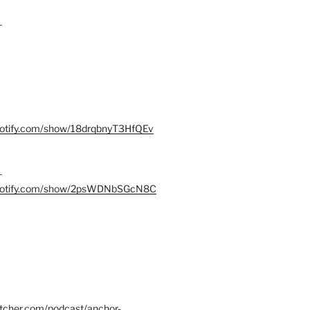
–
spotify.com/show/18drqbnyT3HfQEv
–
.spotify.com/show/2psWDNbSGcN8C
itcher.com/podcast/anchor-