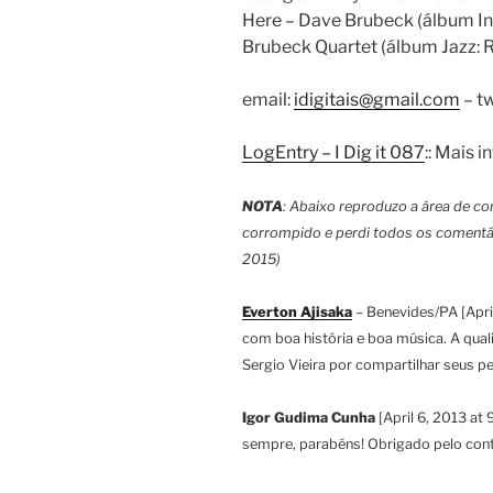
Here – Dave Brubeck (álbum In
Brubeck Quartet (álbum Jazz: R
email:
idigitais@gmail.com
– tw
LogEntry – I Dig it 087
:: Mais 
NOTA
: Abaixo reproduzo a área de co
corrompido e perdi todos os comentá
2015)
Everton Ajisaka
– Benevides/PA [April
com boa história e boa música. A qua
Sergio Vieira por compartilhar seus 
Igor Gudima Cunha
[April 6, 2013 at
sempre, parabéns! Obrigado pelo con