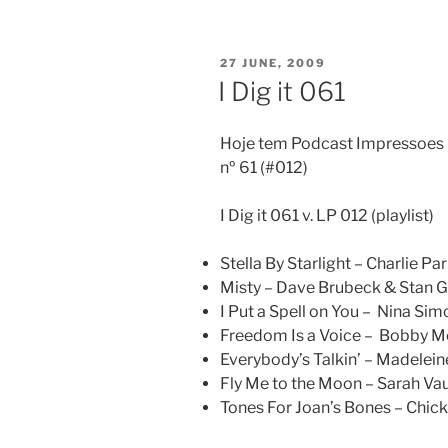
POSTED
27 JUNE, 2009
ON
I Dig it 061
Hoje tem Podcast Impressoes D
nº 61 (#012)
I Dig it 061 v. LP 012 (playlist)
Stella By Starlight – Charlie Pa
Misty – Dave Brubeck & Stan G
I Put a Spell on You – Nina Si
Freedom Is a Voice – Bobby M
Everybody’s Talkin’ – Madelei
Fly Me to the Moon – Sarah V
Tones For Joan’s Bones – Chic