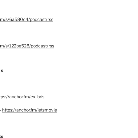
.fm/s/6a580c4/podcast/rss
.fm/s/122be528/podcast/rss
ES
tps://anchor.fm/exlibris
–
https://anchor.fm/letsmovie
ts