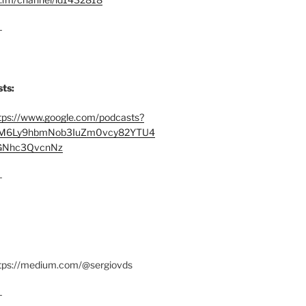
–
ts:
tps://www.google.com/podcasts?
M6Ly9hbmNob3IuZm0vcy82YTU4
Nhc3QvcnNz
–
ttps://medium.com/@sergiovds
–