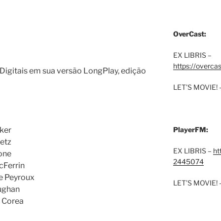
OverCast:
EX LIBRIS –
https://overca
igitais em sua versão LongPlay, edição
LET’S MOVIE! 
rker
PlayerFM:
etz
EX LIBRIS –
ht
mone
2445074
cFerrin
ne Peyroux
LET’S MOVIE! 
aughan
k Corea