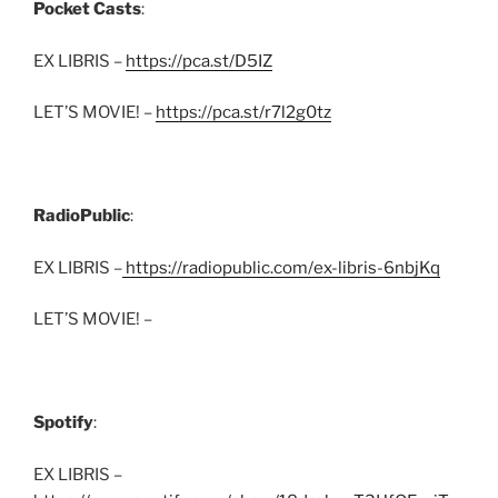
Pocket Casts
:
EX LIBRIS –
https://pca.st/D5IZ
LET’S MOVIE! –
https://pca.st/r7l2g0tz
RadioPublic
:
EX LIBRIS –
https://radiopublic.com/ex-libris-6nbjKq
LET’S MOVIE! –
Spotify
:
EX LIBRIS –