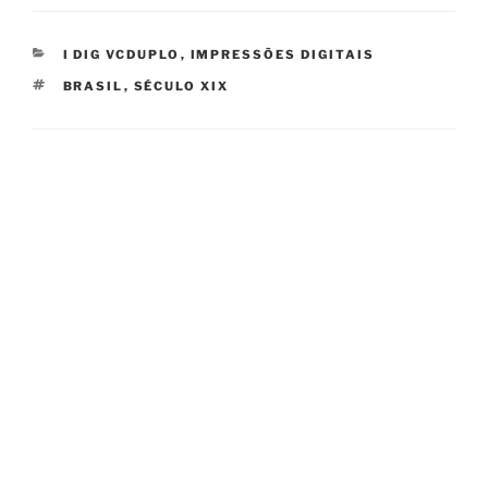
CATEGORIES
I DIG VCDUPLO
,
IMPRESSÕES DIGITAIS
TAGS
BRASIL
,
SÉCULO XIX