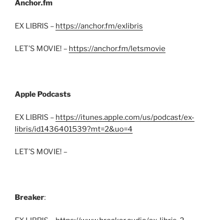
Anchor.fm
EX LIBRIS –
https://anchor.fm/exlibris
LET’S MOVIE! –
https://anchor.fm/letsmovie
Apple Podcasts
EX LIBRIS –
https://itunes.apple.com/us/podcast/ex-
libris/id1436401539?mt=2&uo=4
LET’S MOVIE! –
Breaker
: