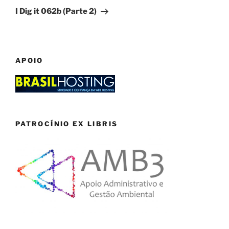
Post
I Dig it 062b (Parte 2)
APOIO
PATROCÍNIO EX LIBRIS