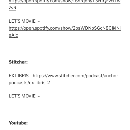
https://open.spotify.com/show/18drqbnyT3HfQEvciTw
ZvR
LET’S MOVIE! –
https://open.spotify.com/show/2psWDNbSGcN8CIklNi
eAjc
Stitcher:
EX LIBRIS –
https://www.stitcher.com/podcast/anchor-
podcasts/ex-libris-2
LET’S MOVIE! –
Youtube: