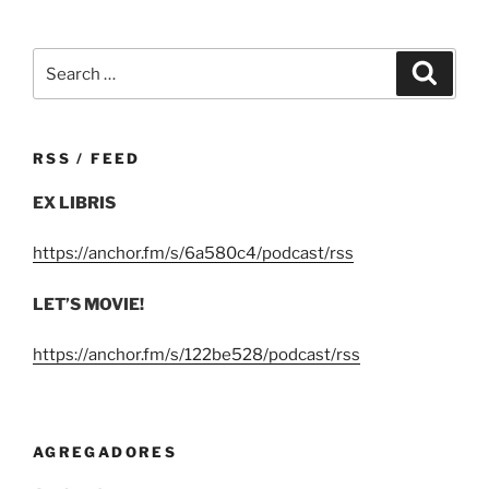
Search
Search
for:
RSS / FEED
EX LIBRIS
https://anchor.fm/s/6a580c4/podcast/rss
LET’S MOVIE!
https://anchor.fm/s/122be528/podcast/rss
AGREGADORES