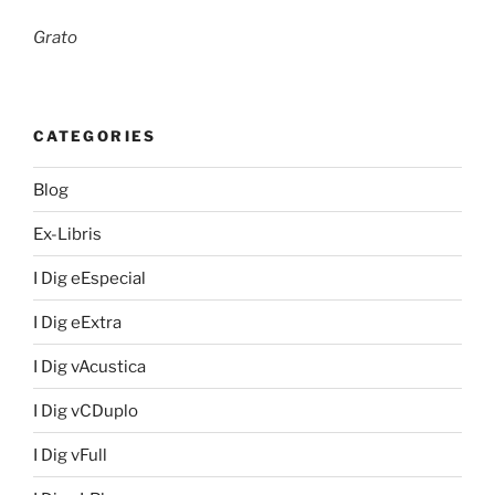
Grato
CATEGORIES
Blog
Ex-Libris
I Dig eEspecial
I Dig eExtra
I Dig vAcustica
I Dig vCDuplo
I Dig vFull