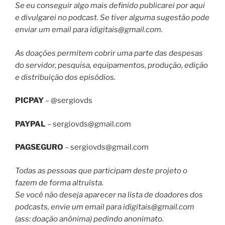
Se eu conseguir algo mais definido publicarei por aqui
e divulgarei no podcast. Se tiver alguma sugestão pode
enviar um email para
idigitais@gmail.com
.
As doações permitem cobrir uma parte das despesas
do servidor, pesquisa, equipamentos, produção, edição
e distribuição dos episódios.
PICPAY
– @sergiovds
PAYPAL
–
sergiovds@gmail.com
PAGSEGURO
–
sergiovds@gmail.com
Todas as pessoas que participam deste projeto o
fazem de forma altruísta.
Se você não deseja aparecer na lista de doadores dos
podcasts, envie um email para
idigitais@gmail.com
(ass: doação anônima) pedindo anonimato.