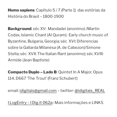
Homo sapiens
: Capítulo 5 / 7 (Parte 1) das estórias da
História do Brasil – 1800-1900
Background
: séc XV: Mandadei (anonimo) /Martin
Codax, Islamic Chant (Al Quram); Early church music of
Byzantine, Bulgaria, Georgia; séc XVI: Diferencias
sobre la Gallarda Milanesa (A. de Cabezon)/Simone
Stella; séc XVII: The Italian Rant (anonimo); séc XVIII:
Armide (Jean Baptiste)
Compacto Duplo – Lado B
: Quintet In A Major, Opus
114, D667 ‘The Trout’ (Franz Schubert)
email:
idigitais@gmail.com
– twitter:
@idigitais_REAL
I LogEntry – I Dig it 062a
:: Mais informações e LINKS