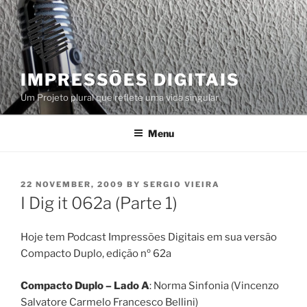
Skip
to
content
IMPRESSÕES DIGITAIS
Um Projeto plural que reflete uma vida singular
Menu
POSTED
22 NOVEMBER, 2009
BY
SERGIO VIEIRA
ON
I Dig it 062a (Parte 1)
Hoje tem Podcast Impressões Digitais em sua versão
Compacto Duplo, edição nº 62a
Compacto Duplo – Lado A
: Norma Sinfonia (Vincenzo
Salvatore Carmelo Francesco Bellini)