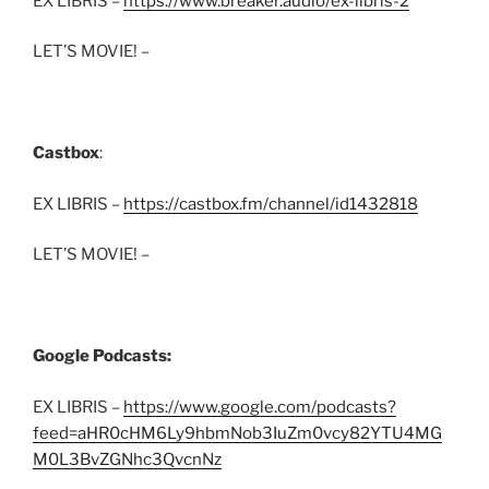
EX LIBRIS –
https://www.breaker.audio/ex-libris-2
LET’S MOVIE! –
Castbox
:
EX LIBRIS –
https://castbox.fm/channel/id1432818
LET’S MOVIE! –
Google Podcasts:
EX LIBRIS –
https://www.google.com/podcasts?
feed=aHR0cHM6Ly9hbmNob3IuZm0vcy82YTU4MG
M0L3BvZGNhc3QvcnNz