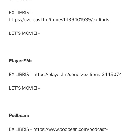
EX LIBRIS –
https://overcast.fm/itunes1436401539/ex-libris
LET’S MOVIE! –
PlayerFM:
EX LIBRIS –
https://player.fm/series/ex-libris-2445074
LET’S MOVIE! –
Podbean:
EX LIBRIS –
https://www.podbean.com/podcast-