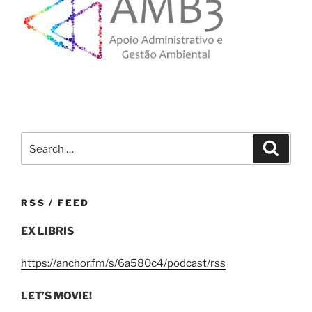
Search
Search
for:
RSS / FEED
EX LIBRIS
https://anchor.fm/s/6a580c4/podcast/rss
LET’S MOVIE!