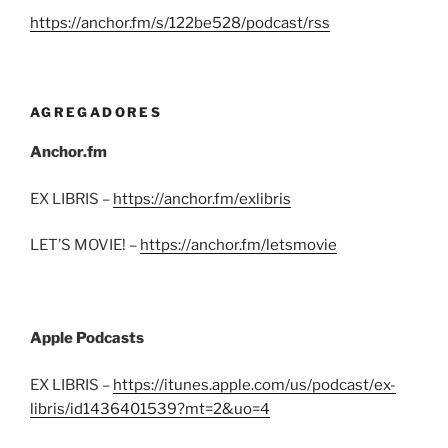
https://anchor.fm/s/122be528/podcast/rss
AGREGADORES
Anchor.fm
EX LIBRIS –
https://anchor.fm/exlibris
LET’S MOVIE! –
https://anchor.fm/letsmovie
Apple Podcasts
EX LIBRIS –
https://itunes.apple.com/us/podcast/ex-
libris/id1436401539?mt=2&uo=4