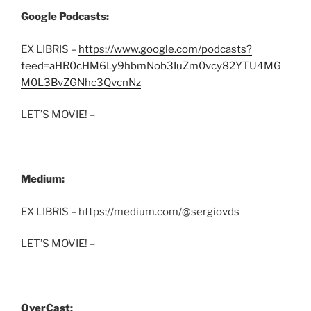
Google Podcasts:
EX LIBRIS –
https://www.google.com/podcasts?
feed=aHR0cHM6Ly9hbmNob3IuZm0vcy82YTU4MG
M0L3BvZGNhc3QvcnNz
LET’S MOVIE! –
Medium:
EX LIBRIS – https://medium.com/@sergiovds
LET’S MOVIE! –
OverCast: