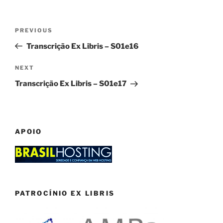
Post
Previous
PREVIOUS
navigation
Post
Transcrição Ex Libris – S01e16
Next
NEXT
Post
Transcrição Ex Libris – S01e17
APOIO
PATROCÍNIO EX LIBRIS