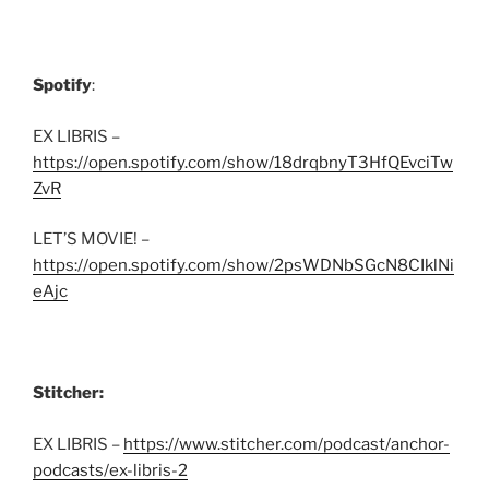
Spotify
:
EX LIBRIS –
https://open.spotify.com/show/18drqbnyT3HfQEvciTw
ZvR
LET’S MOVIE! –
https://open.spotify.com/show/2psWDNbSGcN8CIklNi
eAjc
Stitcher:
EX LIBRIS –
https://www.stitcher.com/podcast/anchor-
podcasts/ex-libris-2