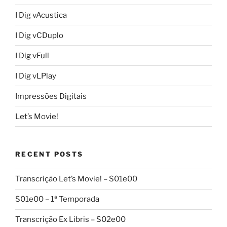
I Dig vAcustica
I Dig vCDuplo
I Dig vFull
I Dig vLPlay
Impressões Digitais
Let’s Movie!
RECENT POSTS
Transcrição Let’s Movie! – S01e00
S01e00 – 1ª Temporada
Transcrição Ex Libris – S02e00