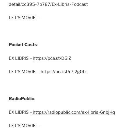
detail/cc895-7b787/Ex-Libris-Podcast
LET’S MOVIE! –
Pocket Casts
:
EX LIBRIS –
https://pca.st/D5IZ
LET’S MOVIE! –
https://pca.st/r7l2g0tz
RadioPublic
:
EX LIBRIS –
https://radiopublic.com/ex-libris-6nbjKq
LET’S MOVIE! –