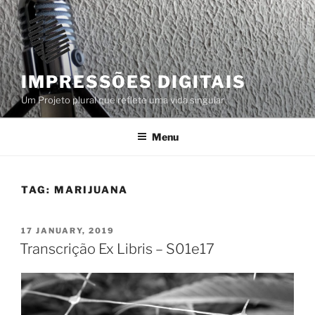
Skip
to
content
IMPRESSÕES DIGITAIS
Um Projeto plural que reflete uma vida singular
Menu
TAG:
MARIJUANA
POSTED
17 JANUARY, 2019
ON
Transcrição Ex Libris – S01e17