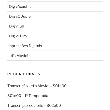
I Dig vAcustica
I Dig vCDuplo
I Dig vFull
I Dig vLPlay
Impressões Digitais
Let’s Movie!
RECENT POSTS
Transcrição Let’s Movie! – S01e00
S01e00 – 1ª Temporada
Transcrição Ex Libris – S02e00