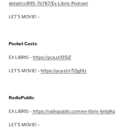
detail/cc895-7b787/Ex-Libris-Podcast
LET’S MOVIE! –
Pocket Casts
:
EX LIBRIS –
https://pca.st/D5IZ
LET’S MOVIE! –
https://pca.st/r7l2g0tz
RadioPublic
:
EX LIBRIS –
https://radiopublic.com/ex-libris-6nbjKq
LET’S MOVIE! –