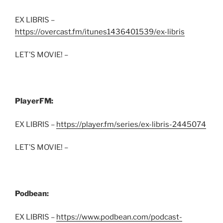
EX LIBRIS –
https://overcast.fm/itunes1436401539/ex-libris
LET’S MOVIE! –
PlayerFM:
EX LIBRIS –
https://player.fm/series/ex-libris-2445074
LET’S MOVIE! –
Podbean:
EX LIBRIS –
https://www.podbean.com/podcast-