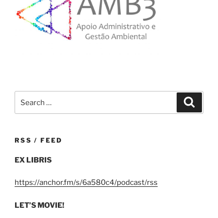
Search
Search
for:
RSS / FEED
EX LIBRIS
https://anchor.fm/s/6a580c4/podcast/rss
LET’S MOVIE!