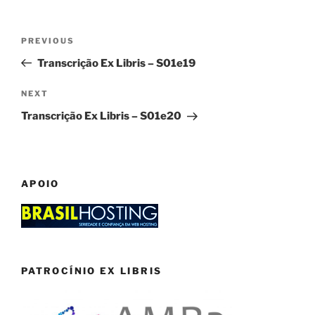
Post
Previous
PREVIOUS
navigation
Post
Transcrição Ex Libris – S01e19
Next
NEXT
Post
Transcrição Ex Libris – S01e20
APOIO
PATROCÍNIO EX LIBRIS