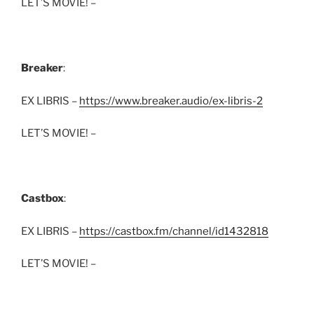
LET’S MOVIE! –
Breaker
:
EX LIBRIS –
https://www.breaker.audio/ex-libris-2
LET’S MOVIE! –
Castbox
:
EX LIBRIS –
https://castbox.fm/channel/id1432818
LET’S MOVIE! –