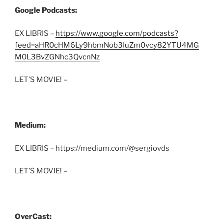
Google Podcasts:
EX LIBRIS –
https://www.google.com/podcasts?
feed=aHR0cHM6Ly9hbmNob3IuZm0vcy82YTU4MG
M0L3BvZGNhc3QvcnNz
LET’S MOVIE! –
Medium:
EX LIBRIS – https://medium.com/@sergiovds
LET’S MOVIE! –
OverCast: