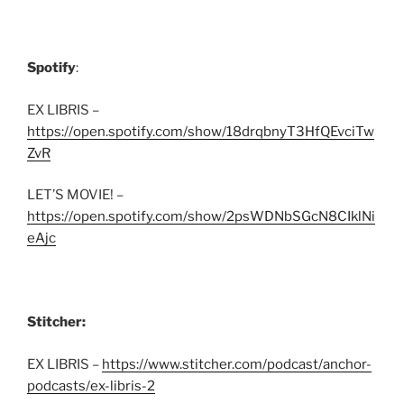
Spotify
:
EX LIBRIS –
https://open.spotify.com/show/18drqbnyT3HfQEvciTw
ZvR
LET’S MOVIE! –
https://open.spotify.com/show/2psWDNbSGcN8CIklNi
eAjc
Stitcher:
EX LIBRIS –
https://www.stitcher.com/podcast/anchor-
podcasts/ex-libris-2