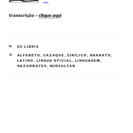
transcrição –
clique aqui
CATEGORIES
EX-LIBRIS
TAGS
ALFABETO
,
CAZAQUE
,
CIRÍLICO
,
KHANATO
,
LATINO
,
LÍNGUA OFICIAL
,
LINGUAGEM
,
NAZARBAYEV
,
NURSULTAN