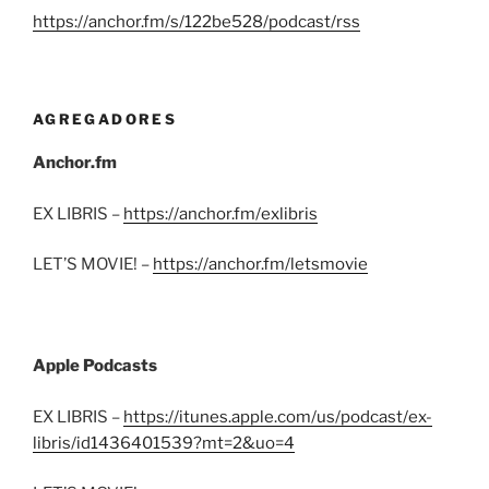
https://anchor.fm/s/122be528/podcast/rss
AGREGADORES
Anchor.fm
EX LIBRIS –
https://anchor.fm/exlibris
LET’S MOVIE! –
https://anchor.fm/letsmovie
Apple Podcasts
EX LIBRIS –
https://itunes.apple.com/us/podcast/ex-
libris/id1436401539?mt=2&uo=4